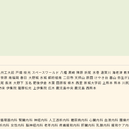
九州工大前
戸畑
枝光
スペースワールド
八幡
黒崎
陣原
折尾
水巻
遠賀川
海老津
教
笹原
南福岡
春日
大野城
水城
都府楼南
二日市
天拝山
原田
けやき台
基山
弥生が
荒尾
長洲
大野下
玉名
肥後伊倉
木葉
田原坂
植木
西里
崇城大学前
上熊本
熊本
川
市来
伊集院
薩摩松元
上伊集院
広木
鹿児島中央
鹿児島
西熊本
循環器内科
腎臓内科
神経内科
人工透析内科
糖尿病内科
心臓内科
血液内科
腫瘍
析内科
女性内科
脳神経内科
老年内科
疼痛緩和内科
肝臓内科
乳腺内科
緩和ケア内