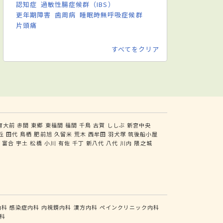
認知症
過敏性腸症候群（IBS）
更年期障害
歯周病
睡眠時無呼吸症候群
片頭痛
すべてをクリア
育大前
赤間
東郷
東福間
福間
千鳥
古賀
ししぶ
新宮中央
丘
田代
鳥栖
肥前旭
久留米
荒木
西牟田
羽犬塚
筑後船小屋
尻
富合
宇土
松橋
小川
有佐
千丁
新八代
八代
川内
隈之城
内科
感染症内科
内視鏡内科
漢方内科
ペインクリニック内科
科