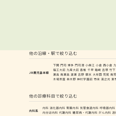
他の沿線・駅で絞り込む
下関
門司
博多
門司港
小森江
小倉
西小倉
福工大前
九産大前
香椎
千早
箱崎
吉塚
竹下
JR鹿児島本線
瀬高
南瀬高
渡瀬
吉野
銀水
大牟田
荒尾
南
木場茶屋
串木野
神村学園前
市来
湯之元
東
他の診療科目で絞り込む
内科
消化器内科
胃腸内科
気管食道内科
呼吸器内科
内科系
内分泌内科
代謝内科
糖尿病・代謝内科
がん内科
透