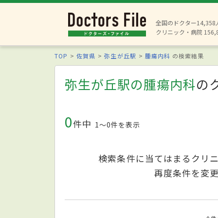
全国のドクター14,35
クリニック・病院 156,
TOP
佐賀県
弥生が丘駅
腫瘍内科
の検索結果
弥生が丘駅の腫瘍内科
の
0
件中
1〜0件を表示
検索条件に当てはまるクリ
再度条件を変