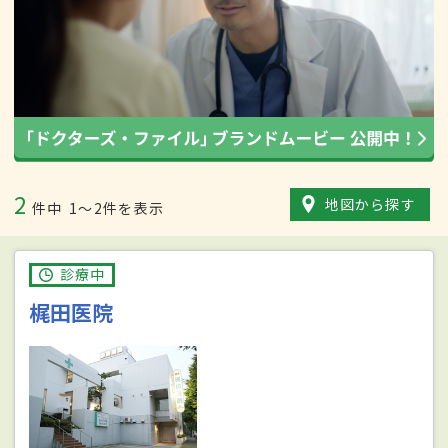
2
地図から探す
件中
1〜2件を表示
診療中
梶田医院