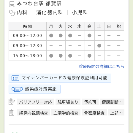
みつわ台駅 都賀駅
内科
消化器内科
小児科
時間
月
火
水
木
金
土
日
祝
09:00～12:00
●
●
●
－
●
－
－
－
09:00～12:30
－
－
－
－
－
●
－
－
15:00～18:00
●
●
●
－
●
－
－
－
診療時間の詳細はこちら
マイナンバーカードの健康保険証利用可能
感染症対策実施
バリアフリー対応
駐車場あり
予約可
健康診断対応
経鼻内視鏡検査
血清学的検査
骨密度検査
上部内視鏡検査