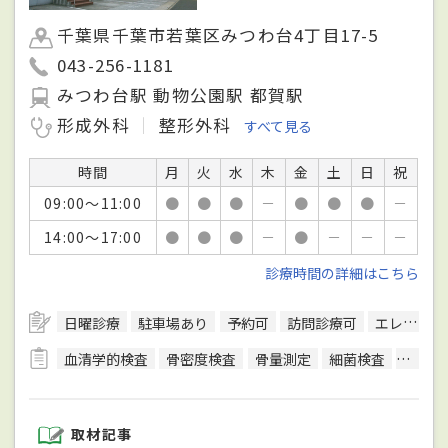
千葉県千葉市若葉区みつわ台4丁目17-5
043-256-1181
みつわ台駅 動物公園駅 都賀駅
形成外科
整形外科
すべて見る
時間
月
火
水
木
金
土
日
祝
09:00～11:00
●
●
●
－
●
●
●
－
14:00～17:00
●
●
●
－
●
－
－
－
診療時間の詳細はこちら
日曜診療
駐車場あり
予約可
訪問診療可
エレベーターあり
血清学的検査
骨密度検査
骨量測定
細菌検査
手根骨
取材記事