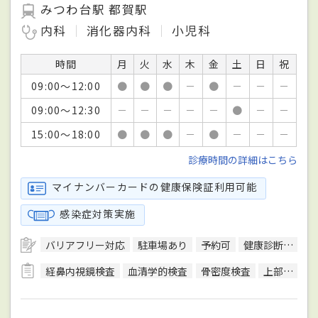
みつわ台駅 都賀駅
内科
消化器内科
小児科
時間
月
火
水
木
金
土
日
祝
09:00～12:00
●
●
●
－
●
－
－
－
09:00～12:30
－
－
－
－
－
●
－
－
15:00～18:00
●
●
●
－
●
－
－
－
診療時間の詳細はこちら
マイナンバーカードの健康保険証利用可能
感染症対策実施
バリアフリー対応
駐車場あり
予約可
健康診断対応
経鼻内視鏡検査
血清学的検査
骨密度検査
上部内視鏡検査