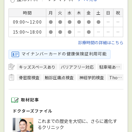
時間
月
火
水
木
金
土
日
祝
09:00～12:00
●
●
●
●
●
●
－
－
15:00～18:00
●
●
●
－
●
－
－
－
診療時間の詳細はこちら
マイナンバーカードの健康保険証利用可能
キッズスペースあり
バリアフリー対応
駐車場あり
日
骨密度検査
触診圧痛点検査
神経学的検査
Thomsen（トムセン）テスト
取材記事
ドクターズファイル
これまでの歴史を大切に、さらに進化す
るクリニック