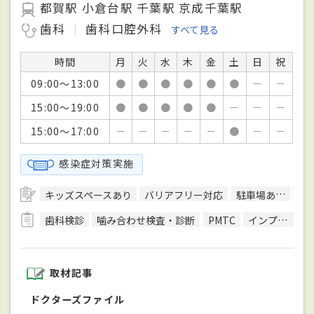
都賀駅 小倉台駅 千葉駅 京成千葉駅
歯科
歯科口腔外科
すべて見る
時間
月
火
水
木
金
土
日
祝
09:00～13:00
●
●
●
●
●
●
－
－
15:00～19:00
●
●
●
●
●
－
－
－
15:00～17:00
－
－
－
－
－
●
－
－
感染症対策実施
キッズスペースあり
バリアフリー対応
駐車場あり
予
歯科検診
噛み合わせ検査・診断
PMTC
インプラント治療
取材記事
ドクターズファイル