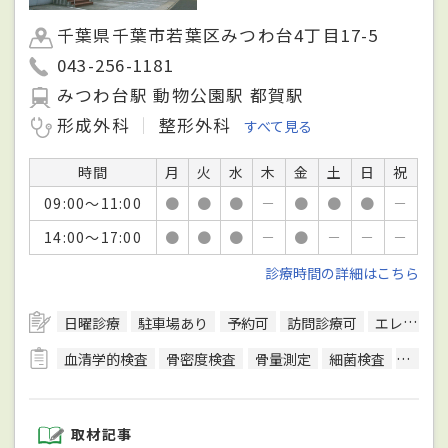
千葉県千葉市若葉区みつわ台4丁目17-5
043-256-1181
みつわ台駅 動物公園駅 都賀駅
形成外科
整形外科
すべて見る
時間
月
火
水
木
金
土
日
祝
09:00～11:00
●
●
●
－
●
●
●
－
14:00～17:00
●
●
●
－
●
－
－
－
診療時間の詳細はこちら
日曜診療
駐車場あり
予約可
訪問診療可
エレベーターあり
血清学的検査
骨密度検査
骨量測定
細菌検査
手根骨
取材記事