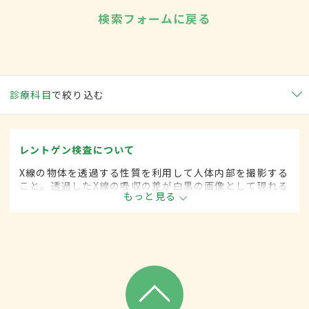
検索フォームに戻る
診療科目
で絞り込む
レントゲン検査について
X線の物体を透過する性質を利用して人体内部を撮影する
こと。透過したX線の吸収の差が白黒の画像として現れる
もっと見る
ため、骨などX線が透過しにくい部位は写真上白く、肺な
ど透過しやすい部位は黒く写る。