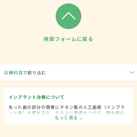
検索フォームに戻る
診療科目
で絞り込む
インプラント治療について
失った歯の部分の顎骨にチタン製の人工歯根（インプラ
ント体）を埋め込み、その上に義歯をつけて、物を噛む
もっと見る
機能や見た目を回復させる方法。1本の歯がなくなった場
合から全部の歯がなくなった場合まで適用できる。