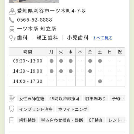
愛知県刈谷市一ツ木町4-7-8
0566-62-8888
一ツ木駅 知立駅
歯科
矯正歯科
小児歯科
すべて見る
時間
月
火
水
木
金
土
日
祝
09:30～13:00
●
●
●
－
●
●
－
－
14:30～19:00
●
●
●
－
●
－
－
－
14:00～17:30
－
－
－
－
－
●
－
－
女性医師在籍
19時以降診療可
駐車場あり
予約可
インプラント治療
ホワイトニング
歯科検診
噛み合わせ検査・診断
CT検査
レントゲン検査