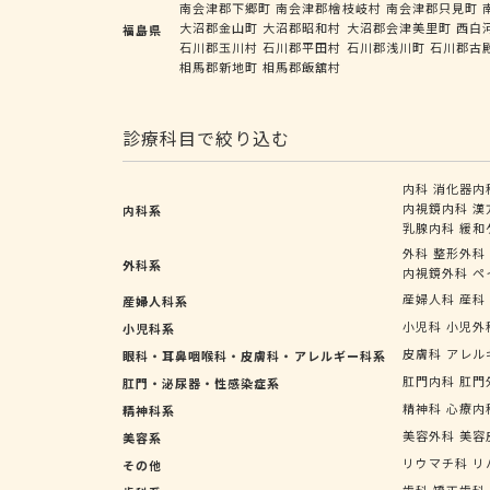
南会津郡下郷町
南会津郡檜枝岐村
南会津郡只見町
大沼郡金山町
大沼郡昭和村
大沼郡会津美里町
西白
福島県
石川郡玉川村
石川郡平田村
石川郡浅川町
石川郡古
相馬郡新地町
相馬郡飯舘村
診療科目で絞り込む
内科
消化器内
内視鏡内科
漢
内科系
乳腺内科
緩和
外科
整形外科
外科系
内視鏡外科
ペ
産婦人科
産科
産婦人科系
小児科
小児外
小児科系
皮膚科
アレル
眼科・耳鼻咽喉科・皮膚科・アレルギー科系
肛門内科
肛門
肛門・泌尿器・性感染症系
精神科
心療内
精神科系
美容外科
美容
美容系
リウマチ科
リ
その他
歯科
矯正歯科