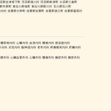
沼郡会津坂下町
河沼郡湯川村
河沼郡柳津町
大沼郡三島町
郡矢祭町
東白川郡塙町
東白川郡鮫川村
石川郡石川町
川内村
双葉郡大熊町
双葉郡双葉町
双葉郡浪江町
双葉郡葛尾村
糖尿病内科
心臓内科
血液内科
腫瘍内科
感染症内科
析内科
女性内科
脳神経内科
老年内科
疼痛緩和内科
肝臓内科
乳腺外科
心臓血管外科
心臓外科
腫瘍外科
胸部外科
腹部外科