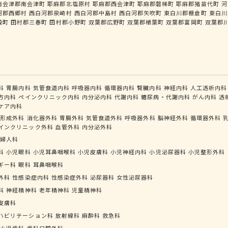
南会津郡南会津町
耶麻郡北塩原村
耶麻郡西会津町
耶麻郡磐梯町
耶麻郡猪苗代町
河
河郡西郷村
西白河郡泉崎村
西白河郡中島村
西白河郡矢吹町
東白川郡棚倉町
東白川
殿町
田村郡三春町
田村郡小野町
双葉郡広野町
双葉郡楢葉町
双葉郡富岡町
双葉郡
科
胃腸内科
気管食道内科
呼吸器内科
循環器内科
腎臓内科
神経内科
人工透析内科
方内科
ペインクリニック内科
内分泌内科
代謝内科
糖尿病・代謝内科
がん内科
透
ケア内科
形成外科
消化器外科
胃腸外科
気管食道外科
呼吸器外科
脳神経外科
循環器外科
インクリニック外科
血管外科
内分泌外科
婦人科
科
小児眼科
小児耳鼻咽喉科
小児皮膚科
小児神経内科
小児泌尿器科
小児整形外科
ギー科
眼科
耳鼻咽喉科
外科
性感染症内科
性感染症外科
泌尿器科
女性泌尿器科
科
神経精神科
老年精神科
児童精神科
皮膚科
ハビリテーション科
放射線科
麻酔科
救急科
小児歯科
歯科口腔外科