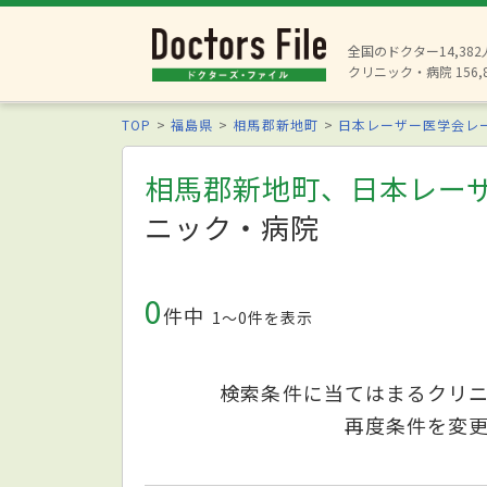
全国のドクター14,38
クリニック・病院 156,
TOP
福島県
相馬郡新地町
日本レーザー医学会レ
相馬郡新地町、日本レー
ニック・病院
0
件中
1〜0件を表示
検索条件に当てはまるクリ
再度条件を変