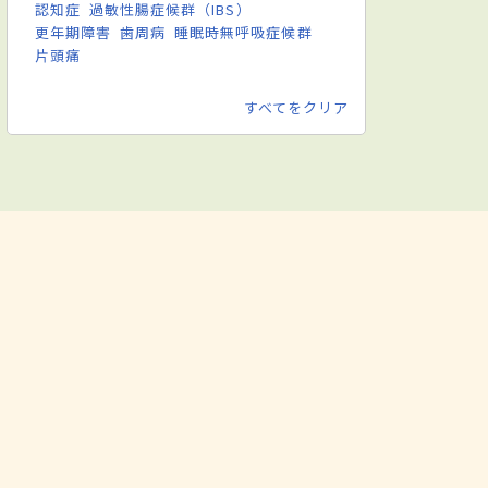
認知症
過敏性腸症候群（IBS）
更年期障害
歯周病
睡眠時無呼吸症候群
片頭痛
すべてをクリア