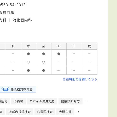
0563-54-3318
桜町前駅
内科
消化器内科
水
木
金
土
日
祝
－
●
●
●
－
－
－
○
○
－
－
－
－
●
●
－
－
－
診療時間の詳細はこちら
感染症対策実施
分圏内
予約可
モバイル決済対応
健康診断対応
日本消化器病学会消
査
上部内視鏡検査
心電図検査
大腸生検
大腸内視鏡検査
超音波