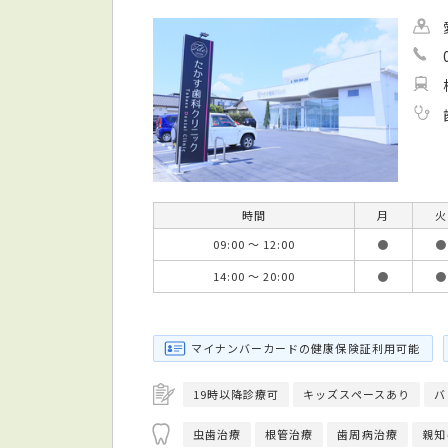
時間
月
火
09:00 ～ 12:00
●
●
14:00 ～ 20:00
●
●
マイナンバーカードの健康保険証利用可能
19時以降診療可
キッズスペースあり
バ
虫歯治療
根管治療
歯周病治療
親知