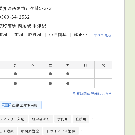
愛知県西尾市戸ケ崎5-3-3
0563-54-2552
桜町前駅 西尾駅 米津駅
歯科
歯科口腔外科
小児歯科
矯正歯科
すべて見る
水
木
金
土
日
祝
●
－
●
●
－
－
●
－
●
●
－
－
診療時間の詳細はこちら
感染症対策実施
リアフリー対応
駐車場あり
予約可
往診可
訪問診療可
クレジッ
らず治療
顎関節治療
ドライマウス治療
入れ歯／義歯治療
PMTC