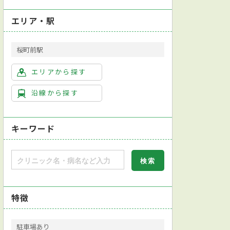
エリア・駅
桜町前駅
エリアから探す
沿線から探す
キーワード
特徴
化器病専門医
日本消化器内視鏡学会消化器内視鏡専門医
新規開院
検査
直腸診
内視鏡検査
尿検査
病原体検査（感染症検査）
アレ
駐車場あり