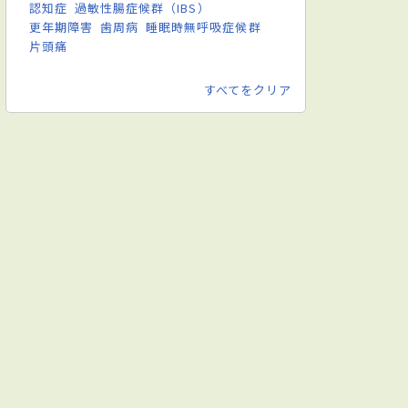
認知症
過敏性腸症候群（IBS）
更年期障害
歯周病
睡眠時無呼吸症候群
片頭痛
すべてをクリア