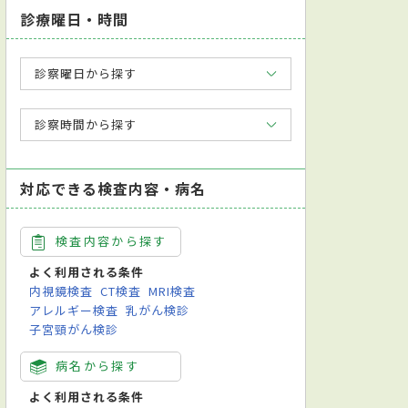
診療曜日・時間
診察曜日から探す
診察時間から探す
対応できる検査内容・病名
検査内容から探す
よく利用される条件
内視鏡検査
CT検査
MRI検査
アレルギー検査
乳がん検診
子宮頸がん検診
トカード対応
英語対応可
歯科用マイクロスコープあり
病名から探す
クリーニング
インプラント治療
ホワイトニング
訪問歯科診療
歯
よく利用される条件