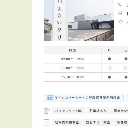
時間
月
火
09:00 ～ 12:00
●
●
13:00 ～ 15:00
○
○
15:30 ～ 18:00
●
●
マイナンバーカードの健康保険証利用可能
バリアフリー対応
駐車場あり
駅徒歩5
経鼻内視鏡検査
血管エコー検査
細菌検