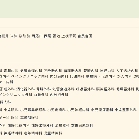
南桜井
米津
桜町前
西尾口
西尾
福地
上横須賀
吉良吉田
科
胃腸内科
気管食道内科
呼吸器内科
循環器内科
腎臓内科
神経内科
人工透析内科
方内科
ペインクリニック内科
内分泌内科
代謝内科
糖尿病・代謝内科
がん内科
透
ケア内科
形成外科
消化器外科
胃腸外科
気管食道外科
呼吸器外科
脳神経外科
循環器外科
インクリニック外科
血管外科
内分泌外科
婦人科
科
小児眼科
小児耳鼻咽喉科
小児皮膚科
小児神経内科
小児泌尿器科
小児整形外科
ギー科
眼科
耳鼻咽喉科
外科
性感染症内科
性感染症外科
泌尿器科
女性泌尿器科
科
神経精神科
老年精神科
児童精神科