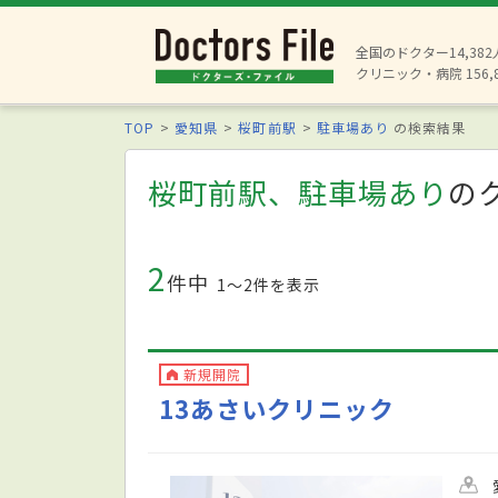
全国のドクター14,38
クリニック・病院 156,
TOP
愛知県
桜町前駅
駐車場あり
の検索結果
桜町前駅、駐車場あり
の
2
件中
1〜2件を表示
新規開院
13あさいクリニック