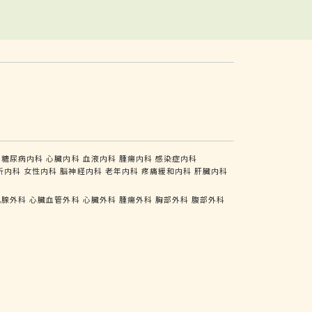
糖尿病内科
心臓内科
血液内科
腫瘍内科
感染症内科
析内科
女性内科
脳神経内科
老年内科
疼痛緩和内科
肝臓内科
乳腺外科
心臓血管外科
心臓外科
腫瘍外科
胸部外科
腹部外科