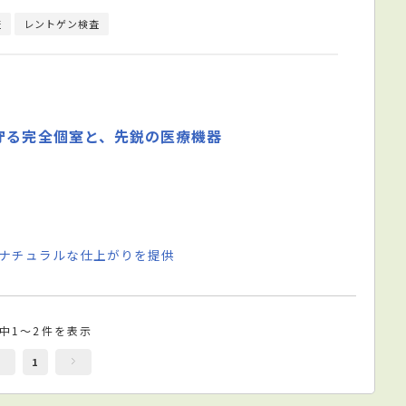
査
レントゲン検査
守る完全個室と、先鋭の医療機器
 ナチュラルな仕上がりを提供
件中1～2件を表示
1