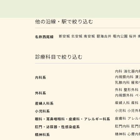
他の沿線・駅で絞り込む
新安城
北安城
南安城
碧海古井
堀内公園
桜井
名鉄西尾線
診療科目で絞り込む
内科
消化器内
内視鏡内科
漢
内科系
乳腺内科
緩和
外科
整形外科
外科系
内視鏡外科
ペ
産婦人科
産科
産婦人科系
小児科
小児外
小児科系
皮膚科
アレル
眼科・耳鼻咽喉科・皮膚科・アレルギー科系
肛門内科
肛門
肛門・泌尿器・性感染症系
精神科
心療内
精神科系