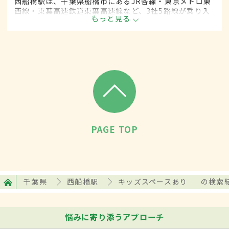
西船橋駅は、千葉県船橋市にあるJR各線・東京メトロ東
西線・東葉高速鉄道東葉高速線など、3社5路線が乗り入
もっと見る
れている。駅構内にはショッピングモールも併設されて
いて、多くの人に利用されている。
PAGE TOP
千葉県
西船橋駅
キッズスペースあり
の検索
悩みに寄り添うアプローチ