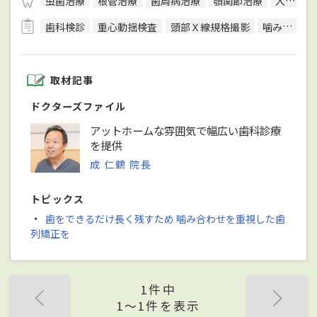
虫歯治療
根管治療
歯周病治療
顎関節治療
入れ歯／義歯治療
歯科検診
重心動揺検査
頭部Ｘ線規格撮影
噛み合わせ検査・診断
取材記事
ドクターズファイル
アットホームな雰囲気で幅広い歯科診療
を提供
成 仁鶴 院長
トピックス
・
歯をできるだけ長く残すため 噛み合わせを重視した歯
列矯正を
1件中
1〜1件を表示