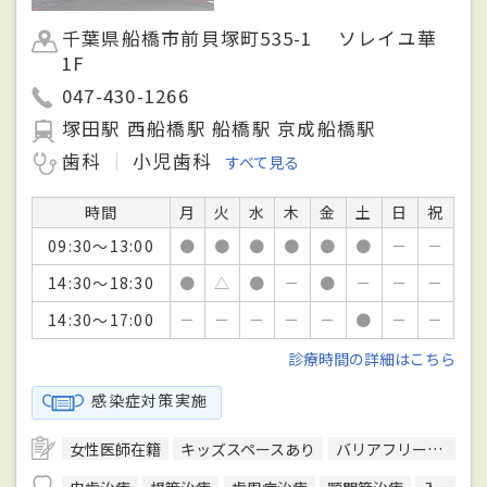
千葉県船橋市前貝塚町535-1 ソレイユ華
1F
047-430-1266
塚田駅 西船橋駅 船橋駅 京成船橋駅
歯科
小児歯科
すべて見る
時間
月
火
水
木
金
土
日
祝
09:30～13:00
●
●
●
●
●
●
－
－
14:30～18:30
●
△
●
－
●
－
－
－
14:30～17:00
－
－
－
－
－
●
－
－
診療時間の詳細はこちら
感染症対策実施
女性医師在籍
キッズスペースあり
バリアフリー対応