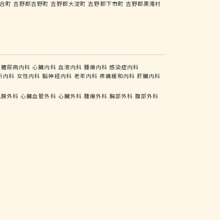
合町
吉野郡吉野町
吉野郡大淀町
吉野郡下市町
吉野郡黒滝村
糖尿病内科
心臓内科
血液内科
腫瘍内科
感染症内科
析内科
女性内科
脳神経内科
老年内科
疼痛緩和内科
肝臓内科
乳腺外科
心臓血管外科
心臓外科
腫瘍外科
胸部外科
腹部外科