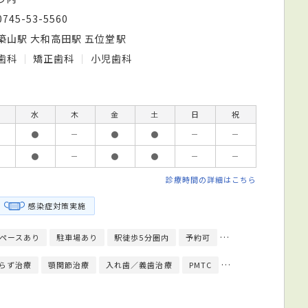
0745-53-5560
築山駅 大和高田駅 五位堂駅
歯科
矯正歯科
小児歯科
水
木
金
土
日
祝
●
－
●
●
－
－
●
－
●
●
－
－
診療時間の詳細はこちら
感染症対策実施
ペースあり
駐車場あり
駅徒歩5分圏内
予約可
健康診断対応
らず治療
顎関節治療
入れ歯／義歯治療
PMTC
クリーニング
イ