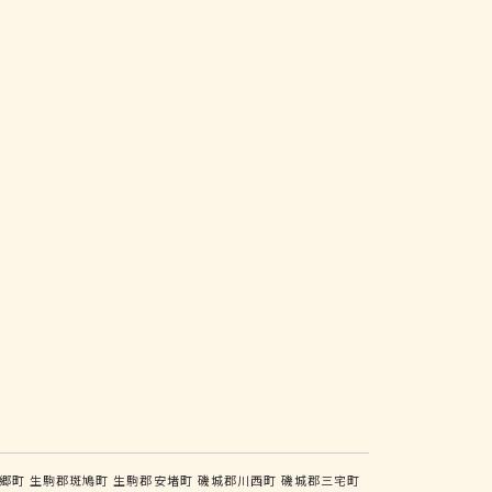
郷町
生駒郡斑鳩町
生駒郡安堵町
磯城郡川西町
磯城郡三宅町