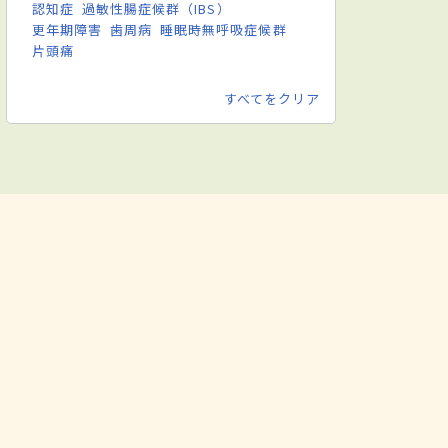
認知症
過敏性腸症候群（IBS）
更年期障害
歯周病
睡眠時無呼吸症候群
片頭痛
すべてをクリア