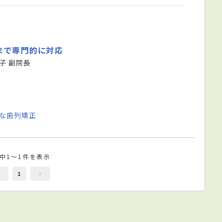
まで専門的に対応
子 副院長
能な歯列矯正
件中1～1件を表示
1