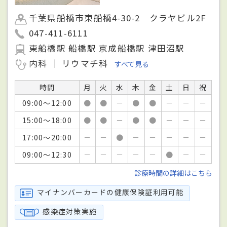
千葉県船橋市東船橋4-30-2 クラヤビル2F
047-411-6111
東船橋駅 船橋駅 京成船橋駅 津田沼駅
内科
リウマチ科
すべて見る
時間
月
火
水
木
金
土
日
祝
09:00～12:00
●
●
－
●
●
－
－
－
15:00～18:00
●
●
－
●
●
－
－
－
17:00～20:00
－
－
●
－
－
－
－
－
09:00～12:30
－
－
－
－
－
●
－
－
診療時間の詳細はこちら
マイナンバーカードの健康保険証利用可能
感染症対策実施