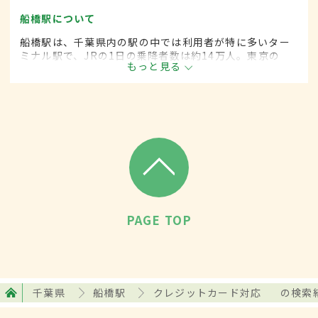
船橋駅について
船橋駅は、千葉県内の駅の中では利用者が特に多いター
ミナル駅で、JRの1日の乗降者数は約14万人。東京の
もっと見る
ベッドタウンとして発展し、古くからの住宅街と再開発
による新しい住宅が混在。大型商業施設も多く進出して
いる。
PAGE TOP
千葉県
船橋駅
クレジットカード対応
の検索