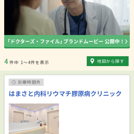
4
地図から探す
件中
1〜4件を表示
診療時間外
はまさと内科リウマチ膠原病クリニック