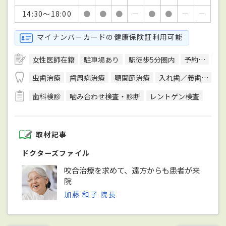
14:30～18:00
●
●
●
－
●
●
－
－
マイナンバーカードの健康保険証利用可能
女性医師在籍
駐車場あり
駅徒歩5分圏内
予約可
ク
虫歯治療
歯周病治療
顎関節治療
入れ歯／義歯治療
歯科検診
噛み合わせ検査・診断
レントゲン検査
取材記事
ドクターズファイル
咬合治療を求めて、遠方からも患者が来
院
加藤 和子 院長