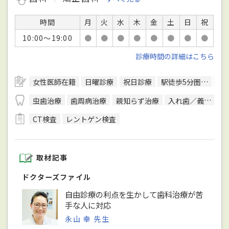
時間
月
火
水
木
金
土
日
祝
10:00～19:00
●
●
●
●
●
●
●
●
診療時間の詳細はこちら
女性医師在籍
日曜診療
祝日診療
駅徒歩5分圏内
予
虫歯治療
歯周病治療
親知らず治療
入れ歯／義歯治療
CT検査
レントゲン検査
取材記事
ドクターズファイル
自由診療の利点を生かして歯科治療が苦
手な人に対応
永山 幸 先生