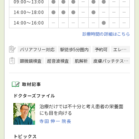
09:00～13:00
●
●
●
－
●
●
－
－
14:00～18:00
●
●
●
－
●
－
－
－
14:00～16:00
－
－
－
－
－
●
－
－
診療時間の詳細はこちら
バリアフリー対応
駅徒歩5分圏内
予約可
エレベーターあり
顕微鏡検査
超音波検査
肌解析
皮膚パッチテスト
皮
取材記事
ドクターズファイル
治療だけでは不十分と考え患者の栄養面
にも目を向ける
寺田 伸一 院長
トピックス