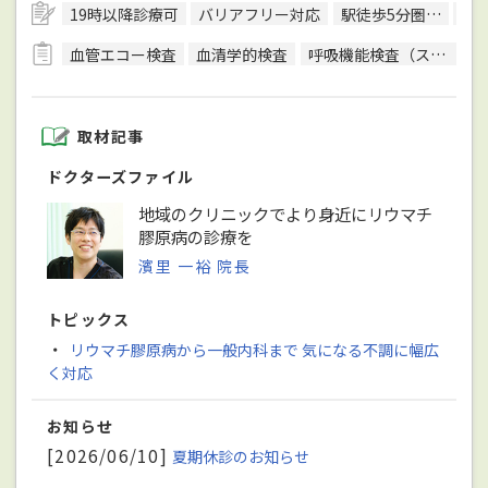
19時以降診療可
バリアフリー対応
駅徒歩5分圏内
予
血管エコー検査
血清学的検査
呼吸機能検査（スパイロメトリー）
取材記事
ドクターズファイル
地域のクリニックでより身近にリウマチ
膠原病の診療を
濱里 一裕 院長
トピックス
・
リウマチ膠原病から一般内科まで 気になる不調に幅広
く対応
お知らせ
[2026/06/10]
夏期休診のお知らせ