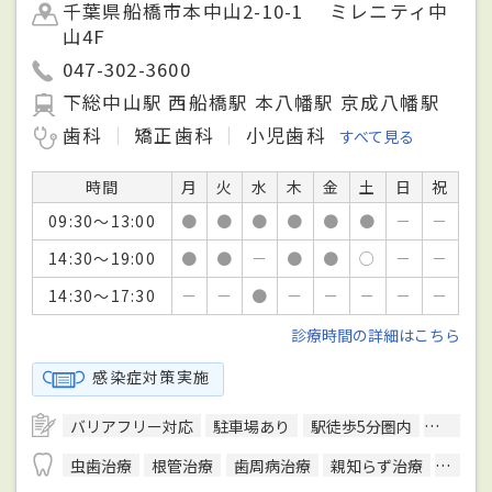
千葉県船橋市本中山2-10-1 ミレニティ中
山4F
047-302-3600
下総中山駅 西船橋駅 本八幡駅 京成八幡駅
歯科
矯正歯科
小児歯科
すべて見る
時間
月
火
水
木
金
土
日
祝
09:30～13:00
●
●
●
●
●
●
－
－
14:30～19:00
●
●
－
●
●
○
－
－
14:30～17:30
－
－
●
－
－
－
－
－
診療時間の詳細はこちら
感染症対策実施
バリアフリー対応
駐車場あり
駅徒歩5分圏内
予約可
虫歯治療
根管治療
歯周病治療
親知らず治療
顎関節