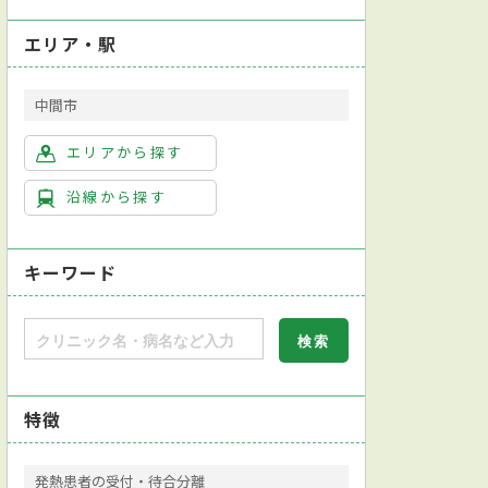
エリア・駅
中間市
エリアから探す
沿線から探す
キーワード
日本消化器内視鏡学会消化器内視鏡専門医
日本循環器学会循環器専門医
特徴
ー）検査
心電図検査
迅速抗原キット検査
大腸生検
大腸内視鏡検査
発熱患者の受付・待合分離