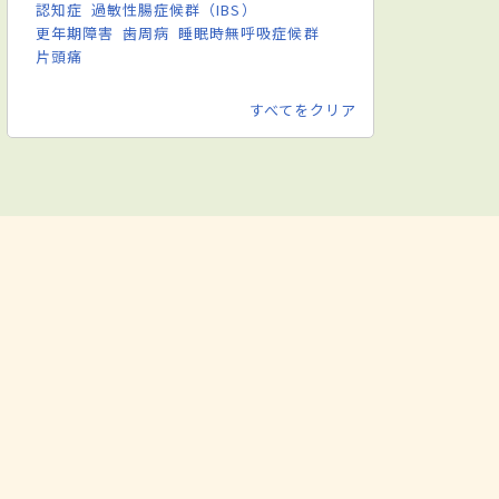
認知症
過敏性腸症候群（IBS）
更年期障害
歯周病
睡眠時無呼吸症候群
片頭痛
すべてをクリア