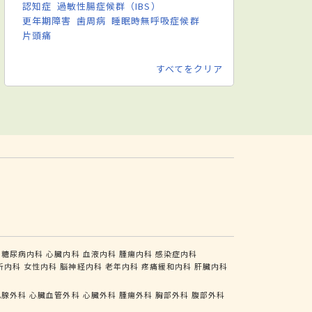
認知症
過敏性腸症候群（IBS）
更年期障害
歯周病
睡眠時無呼吸症候群
片頭痛
すべてをクリア
糖尿病内科
心臓内科
血液内科
腫瘍内科
感染症内科
析内科
女性内科
脳神経内科
老年内科
疼痛緩和内科
肝臓内科
乳腺外科
心臓血管外科
心臓外科
腫瘍外科
胸部外科
腹部外科