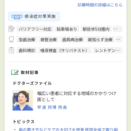
診療時間の詳細はこちら
感染症対策実施
バリアフリー対応
駐車場あり
駅徒歩5分圏内
予約可
虫歯治療
根管治療
歯周病治療
親知らず治療
顎関節
歯科検診
唾液検査（サリバテスト）
レントゲン検査
取材記事
ドクターズファイル
幅広い患者に対応する地域のかかりつけ
医として
早速 邦博 院長
トピックス
・
歯の磨き方などケアの大切さを啓発 医院全体で取り組