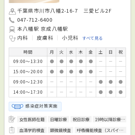
千葉県市川市八幡2-16-7 三愛ビル2F
047-712-6400
本八幡駅 京成八幡駅
内科
皮膚科
小児科
すべて見る
時間
月
火
水
木
金
土
日
祝
09:00～13:30
●
●
●
●
●
－
－
－
15:00～20:00
●
●
●
●
●
－
－
－
09:00～12:30
－
－
－
－
－
●
●
●
14:00～17:30
－
－
－
－
－
●
●
●
感染症対策実施
女性医師在籍
日曜診療
祝日診療
19時以降診療可
駅
血清学的検査
顕微鏡検査
呼吸機能検査（スパイロメトリー）