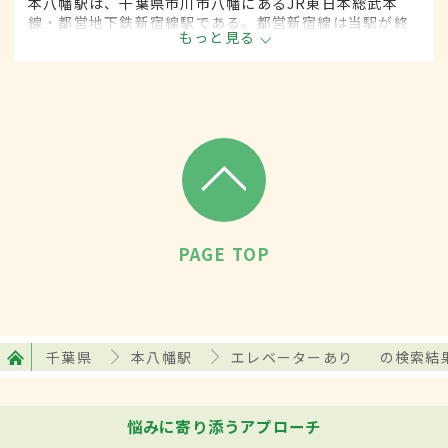
本八幡駅は、千葉県市川市八幡にあるJR東日本総武本
線・都営地下鉄新宿線駅である。都営新宿線は当駅が終
もっと見る
着駅であり、かつJR総武本線との接続駅となっている。
周辺には金融機関・行政機関・商業施設が立ち並び、多
くの面で市の中心となっている。
PAGE TOP
千葉県
本八幡駅
エレベーターあり
の検索結
悩みに寄り添うアプローチ