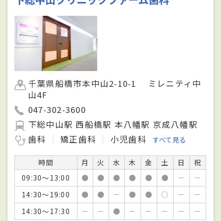
千葉県船橋市本中山2-10-1 ミレニティ中
山4F
047-302-3600
下総中山駅 西船橋駅 本八幡駅 京成八幡駅
歯科
矯正歯科
小児歯科
すべて見る
時間
月
火
水
木
金
土
日
祝
09:30～13:00
●
●
●
●
●
●
－
－
14:30～19:00
●
●
－
●
●
○
－
－
14:30～17:30
－
－
●
－
－
－
－
－