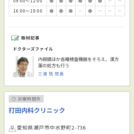
09:00～12:00
●
●
●
●
●
●
－
－
16:00～19:00
●
●
●
－
●
－
－
－
取材記事
ドクターズファイル
内視鏡ほか各種検査機器をそろえ、漢方
薬の処方も行う
三浦 悟 院長
診療時間外
打田内科クリニック
愛知県瀬戸市中水野町2-736