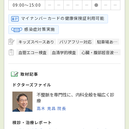
09:00～15:00
－
－
－
－
－
●
－
－
マイナンバーカードの健康保険証利用可能
感染症対策実施
キッズスペースあり
バリアフリー対応
駐車場あり
ク
血管エコー検査
血清学的検査
心臓・腹部超音波検査
取材記事
ドクターズファイル
不整脈を専門性に、内科全般を幅広く診
療
高木 克昌 院長
検診・治療レポート