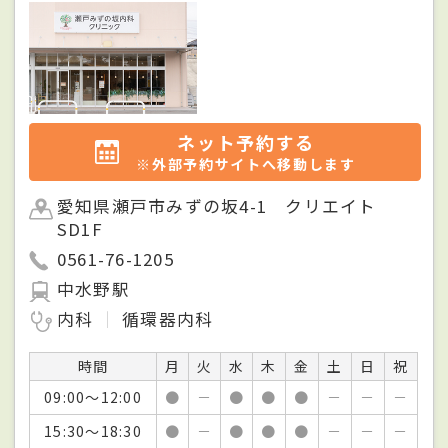
ネット予約する
※外部予約サイトへ移動します
愛知県瀬戸市みずの坂4-1 クリエイト
SD1F
0561-76-1205
中水野駅
内科
循環器内科
時間
月
火
水
木
金
土
日
祝
09:00～12:00
●
－
●
●
●
－
－
－
15:30～18:30
●
－
●
●
●
－
－
－