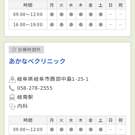
時間
月
火
水
木
金
土
日
祝
09:00～12:00
●
●
●
●
●
●
－
－
16:00～19:00
●
●
●
●
●
●
－
－
診療時間外
あかなべクリニック
岐阜県岐阜市茜部中島1-25-1
058-278-2555
岐南駅
内科
時間
月
火
水
木
金
土
日
祝
09:00～12:00
●
●
●
●
●
●
－
－