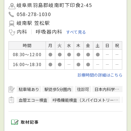
岐阜県羽島郡岐南町下印食2-45
058-278-1030
岐南駅 笠松駅
内科
呼吸器内科
すべて見る
時間
月
火
水
木
金
土
日
祝
08:30～12:00
●
●
●
●
●
●
－
－
16:00～18:30
●
●
－
●
●
－
－
－
診療時間の詳細はこちら
駐車場あり
駅徒歩5分圏内
往診可
日本内科学会総合内科専門医
血管エコー検査
呼吸機能検査（スパイロメトリー）
骨
取材記事