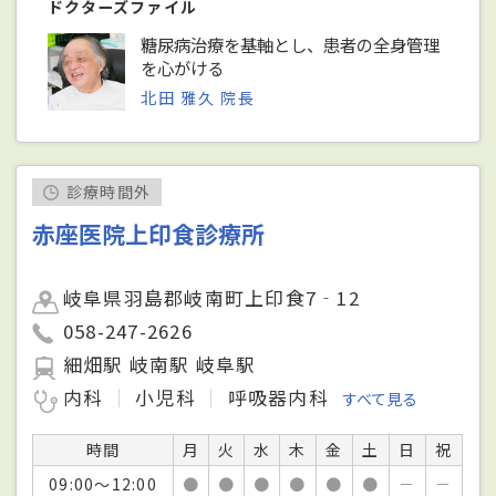
ドクターズファイル
糖尿病治療を基軸とし、患者の全身管理
を心がける
北田 雅久 院長
診療時間外
赤座医院上印食診療所
岐阜県羽島郡岐南町上印食7‐12
058-247-2626
細畑駅 岐南駅 岐阜駅
内科
小児科
呼吸器内科
すべて見る
時間
月
火
水
木
金
土
日
祝
09:00～12:00
●
●
●
●
●
●
－
－