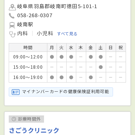
岐阜県羽島郡岐南町徳田5-101-1
058-268-0307
岐南駅
内科
小児科
すべて見る
時間
月
火
水
木
金
土
日
祝
09:00～12:00
●
●
●
－
●
●
－
－
15:00～18:00
－
－
－
－
－
●
－
－
16:00～19:00
●
●
●
－
●
－
－
－
マイナンバーカードの健康保険証利用可能
診療時間外
さごうクリニック