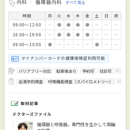
内科
循環器内科
すべて見る
時間
月
火
水
木
金
土
日
祝
09:00～12:00
－
●
●
●
●
－
－
－
16:00～19:00
－
●
●
●
●
－
－
－
09:00～13:00
●
－
－
－
－
●
－
－
マイナンバーカードの健康保険証利用可能
バリアフリー対応
駐車場あり
予約可
往診可
訪問診
血清学的検査
呼吸機能検査（スパイロメトリー）
骨密
取材記事
ドクターズファイル
循環器と呼吸器。専門性を生かして両輪