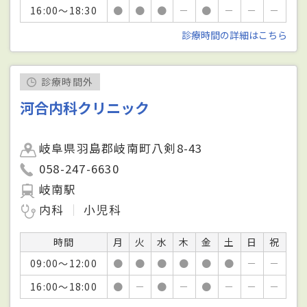
16:00～18:30
●
●
●
－
●
－
－
－
診療時間の詳細はこちら
診療時間外
河合内科クリニック
岐阜県羽島郡岐南町八剣8-43
058-247-6630
岐南駅
内科
小児科
時間
月
火
水
木
金
土
日
祝
09:00～12:00
●
●
●
●
●
●
－
－
16:00～18:00
●
－
●
－
●
－
－
－