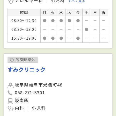
アレルギー科
小児科
すべて見る
時間
月
火
水
木
金
土
日
祝
08:30～12:30
●
●
●
●
●
－
－
－
08:30～13:00
－
－
－
－
－
●
－
－
15:30～19:00
●
●
●
－
●
－
－
－
診療時間外
すみクリニック
岐阜県岐阜市光樹町48
058-271-3301
岐南駅
内科
小児科