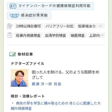
マイナンバーカードの健康保険証利用可能
感染症対策実施
19時以降診療可
バリアフリー対応
駐車場あり
エレベ
経鼻内視鏡検査
血清学的検査
細菌検査
上部内視鏡検査
取材記事
ドクターズファイル
困った人を助ける、父のような医師をめ
ざして
廣瀬 洋一郎 院長
検診・治療レポート
・
病気の芽を早急に摘み取るための 体と心に配慮した大
腸内視鏡検査