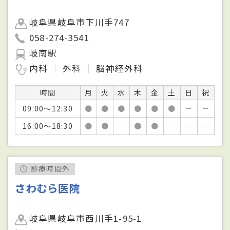
岐阜県岐阜市下川手747
058-274-3541
岐南駅
内科
外科
脳神経外科
時間
月
火
水
木
金
土
日
祝
09:00～12:30
●
●
●
●
●
●
－
－
16:00～18:30
●
●
－
●
●
－
－
－
診療時間外
さわむら医院
岐阜県岐阜市西川手1-95-1