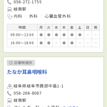
058-272-1755
岐南駅
内科
外科
心臓血管外科
時間
月
火
水
木
金
土
日
祝
09:00～12:00
●
●
●
●
●
●
－
－
16:00～18:00
●
●
－
●
●
－
－
－
診療時間外
たなか耳鼻咽喉科
岐阜県岐阜市茜部中島1-1
058-268-8087
岐南駅