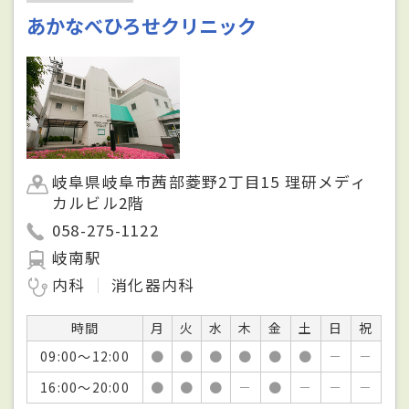
あかなべひろせクリニック
岐阜県岐阜市茜部菱野2丁目15 理研メディ
カルビル2階
058-275-1122
岐南駅
内科
消化器内科
時間
月
火
水
木
金
土
日
祝
09:00～12:00
●
●
●
●
●
●
－
－
16:00～20:00
●
●
●
－
●
－
－
－