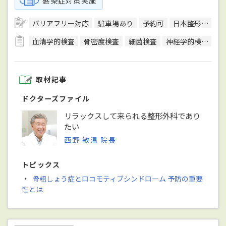
感染症対策実施
バリアフリー対応
駐車場あり
予約可
日本整形外科学会整形外科専門医
血清学的検査
骨密度検査
細菌検査
神経学的検査
T
取材記事
ドクターズファイル
リラックスして来られる整形外科であり
たい
西野 敏温 院長
トピックス
・
骨粗しょう症とロコモティブシンドローム 予防の重要
性とは