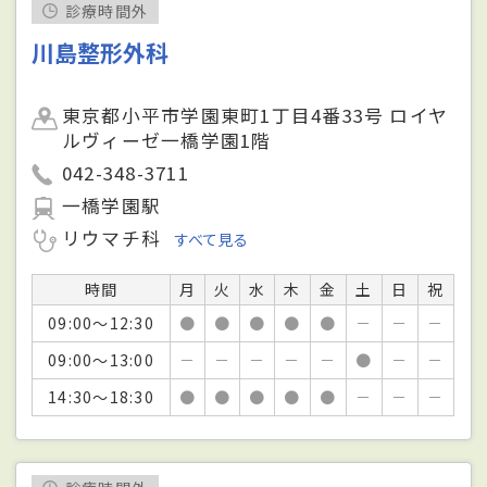
診療時間外
川島整形外科
東京都小平市学園東町1丁目4番33号 ロイヤ
ルヴィーゼ一橋学園1階
042-348-3711
一橋学園駅
リウマチ科
すべて見る
時間
月
火
水
木
金
土
日
祝
09:00～12:30
●
●
●
●
●
－
－
－
09:00～13:00
－
－
－
－
－
●
－
－
14:30～18:30
●
●
●
●
●
－
－
－