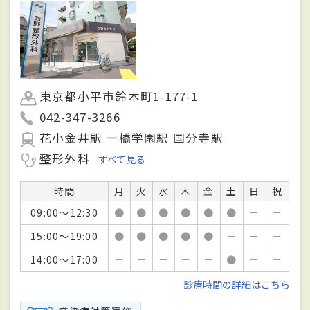
東京都小平市鈴木町1-177-1
042-347-3266
花小金井駅 一橋学園駅 国分寺駅
整形外科
すべて見る
時間
月
火
水
木
金
土
日
祝
09:00～12:30
●
●
●
●
●
●
－
－
15:00～19:00
●
●
●
●
●
－
－
－
14:00～17:00
－
－
－
－
－
●
－
－
診療時間の詳細はこちら