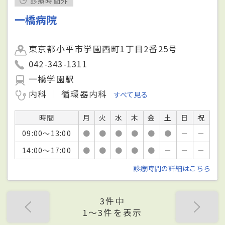
診療時間外
一橋病院
東京都小平市学園西町1丁目2番25号
042-343-1311
一橋学園駅
内科
循環器内科
すべて見る
時間
月
火
水
木
金
土
日
祝
09:00～13:00
●
●
●
●
●
●
－
－
14:00～17:00
●
●
●
●
●
－
－
－
診療時間の詳細はこちら
3件中
1〜3件を表示