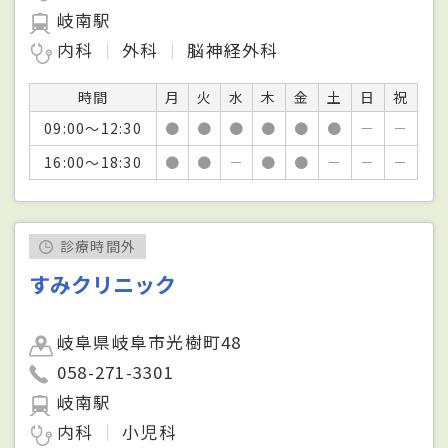
岐南駅
内科
外科
脳神経外科
時間
月
火
水
木
金
土
日
祝
09:00～12:30
●
●
●
●
●
●
－
－
16:00～18:30
●
●
－
●
●
－
－
－
診療時間外
すみクリニック
岐阜県岐阜市光樹町48
058-271-3301
岐南駅
内科
小児科