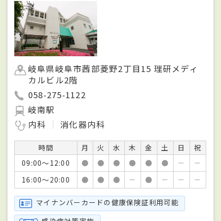
岐阜県岐阜市茜部菱野2丁目15 理研メディ
カルビル2階
058-275-1122
岐南駅
内科
消化器内科
時間
月
火
水
木
金
土
日
祝
09:00～12:00
●
●
●
●
●
●
－
－
16:00～20:00
●
●
●
－
●
－
－
－
マイナンバーカードの健康保険証利用可能
感染症対策実施