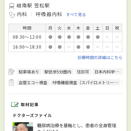
岐南駅 笠松駅
内科
呼吸器内科
すべて見る
時間
月
火
水
木
金
土
日
祝
08:30～12:00
●
●
●
●
●
●
－
－
16:00～18:30
●
●
－
●
●
－
－
－
診療時間の詳細はこちら
駐車場あり
駅徒歩5分圏内
往診可
日本内科学会総合内科専門医
血管エコー検査
呼吸機能検査（スパイロメトリー）
骨
取材記事
ドクターズファイル
糖尿病治療を基軸とし、患者の全身管理