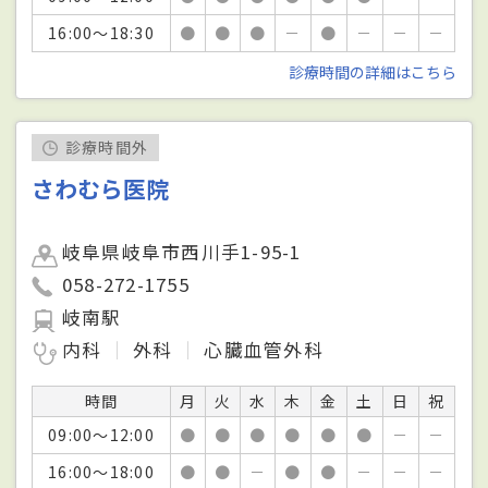
16:00～18:30
●
●
●
－
●
－
－
－
診療時間の詳細はこちら
診療時間外
さわむら医院
岐阜県岐阜市西川手1-95-1
058-272-1755
岐南駅
内科
外科
心臓血管外科
時間
月
火
水
木
金
土
日
祝
09:00～12:00
●
●
●
●
●
●
－
－
16:00～18:00
●
●
－
●
●
－
－
－