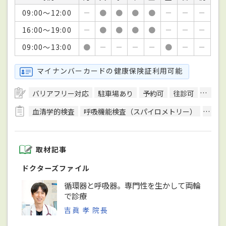
09:00～12:00
－
●
●
●
●
－
－
－
16:00～19:00
－
●
●
●
●
－
－
－
09:00～13:00
●
－
－
－
－
●
－
－
マイナンバーカードの健康保険証利用可能
バリアフリー対応
駐車場あり
予約可
往診可
訪問診
血清学的検査
呼吸機能検査（スパイロメトリー）
骨密
取材記事
ドクターズファイル
循環器と呼吸器。専門性を生かして両輪
で診療
吉眞 孝 院長