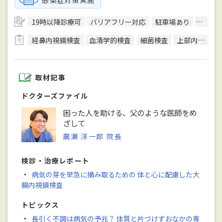
19時以降診療可
バリアフリー対応
駐車場あり
エレベ
経鼻内視鏡検査
血清学的検査
細菌検査
上部内視鏡検査
取材記事
ドクターズファイル
困った人を助ける、父のような医師をめ
ざして
廣瀬 洋一郎 院長
検診・治療レポート
・
病気の芽を早急に摘み取るための 体と心に配慮した大
腸内視鏡検査
トピックス
・
長引く不調は病気の予兆？ 体質と片づけずおなかの専