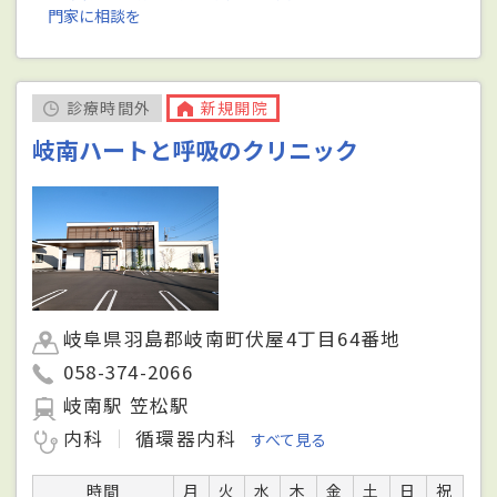
門家に相談を
診療時間外
新規開院
岐南ハートと呼吸のクリニック
岐阜県羽島郡岐南町伏屋4丁目64番地
058-374-2066
岐南駅 笠松駅
内科
循環器内科
すべて見る
時間
月
火
水
木
金
土
日
祝