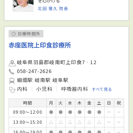
を心がける
北田 雅久 院長
診療時間外
赤座医院上印食診療所
岐阜県羽島郡岐南町上印食7‐12
058-247-2626
細畑駅 岐南駅 岐阜駅
内科
小児科
呼吸器内科
すべて見る
時間
月
火
水
木
金
土
日
祝
09:00～12:00
●
●
●
●
●
●
－
－
13:00～15:30
△
△
△
△
△
△
－
－
16:00～19:00
●
●
●
●
●
●
－
－