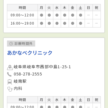
時間
月
火
水
木
金
土
日
祝
09:00～12:00
●
●
●
●
●
●
－
－
16:00～19:00
●
●
●
●
●
●
－
－
診療時間外
あかなべクリニック
岐阜県岐阜市茜部中島1-25-1
058-278-2555
岐南駅
内科
時間
月
火
水
木
金
土
日
祝
09:00～12:00
●
●
●
●
●
●
－
－