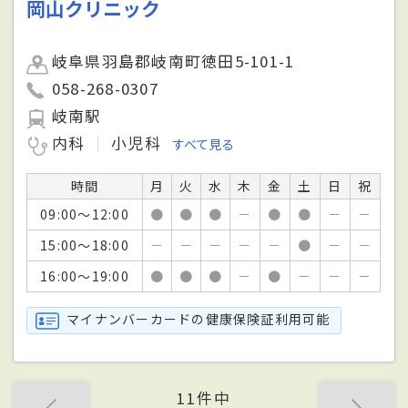
岡山クリニック
岐阜県羽島郡岐南町徳田5-101-1
058-268-0307
岐南駅
内科
小児科
すべて見る
時間
月
火
水
木
金
土
日
祝
09:00～12:00
●
●
●
－
●
●
－
－
15:00～18:00
－
－
－
－
－
●
－
－
16:00～19:00
●
●
●
－
●
－
－
－
マイナンバーカードの健康保険証利用可能
11件中