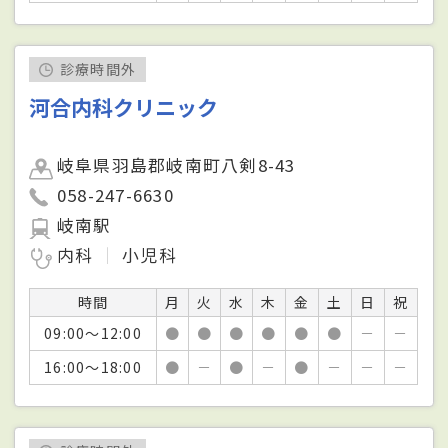
診療時間外
河合内科クリニック
岐阜県羽島郡岐南町八剣8-43
058-247-6630
岐南駅
内科
小児科
時間
月
火
水
木
金
土
日
祝
09:00～12:00
●
●
●
●
●
●
－
－
16:00～18:00
●
－
●
－
●
－
－
－