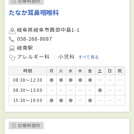
診療時間外
たなか耳鼻咽喉科
岐阜県岐阜市茜部中島1-1
058-268-8087
岐南駅
アレルギー科
小児科
すべて見る
時間
月
火
水
木
金
土
日
祝
08:30～12:30
●
●
●
●
●
－
－
－
08:30～13:00
－
－
－
－
－
●
－
－
15:30～19:00
●
●
●
－
●
－
－
－
診療時間外