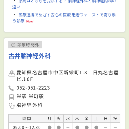
・
頭痛はどちらを受診する？ 脳神経外科と脳神経内科の
違い
・
医療連携でめざす安心の医療 患者ファーストで寄り添
う診療
診療時間外
古井脳神経外科
愛知県名古屋市中区新栄町1-3 日丸名古屋
ビル6F
052-951-2223
栄駅 栄町駅
脳神経外科
時間
月
火
水
木
金
土
日
祝
09:00～12:30
●
●
－
●
●
●
－
－