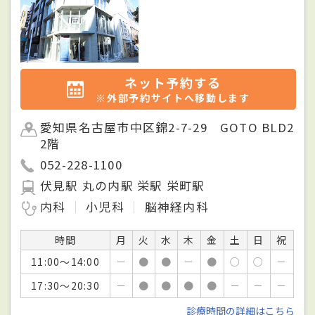
ネット予約する
※外部予約サイトへ移動します
愛知県名古屋市中区錦2-7-29 GOTO BLD2
2階
052-228-1100
伏見駅 丸の内駅 栄駅 栄町駅
内科
小児科
脳神経内科
時間
月
火
水
木
金
土
日
祝
11:00～14:00
－
●
●
－
●
○
○
－
17:30～20:30
－
●
●
●
●
－
－
－
診療時間の詳細はこちら