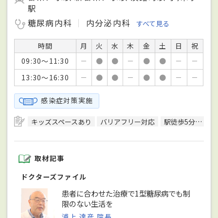
駅
糖尿病内科
内分泌内科
すべて見る
時間
月
火
水
木
金
土
日
祝
09:30～11:30
－
●
●
－
●
●
－
－
13:30～16:30
－
●
●
－
●
●
－
－
感染症対策実施
キッズスペースあり
バリアフリー対応
駅徒歩5分圏内
取材記事
ドクターズファイル
患者に合わせた治療で1型糖尿病でも制
限のない生活を
浦上 達彦 院長