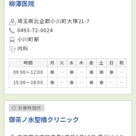
柳澤医院
埼玉県比企郡小川町大塚21-7
0493-72-0024
小川町駅
内科
時間
月
火
水
木
金
土
日
祝
09:00～12:00
●
－
●
－
●
●
●
－
15:00～18:00
●
－
●
－
●
●
－
－
診療時間外
御茶ノ水聖橋クリニック