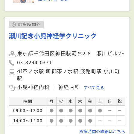
診療時間外
瀬川記念小児神経学クリニック
東京都千代田区神田駿河台2-8 瀬川ビル2F
03-3294-0371
御茶ノ水駅 新御茶ノ水駅 淡路町駅 小川町
駅
小児神経内科
神経内科
すべて見る
時間
月
火
水
木
金
土
日
祝
09:00～12:00
●
●
●
●
●
●
－
－
14:00～17:00
●
●
●
●
●
－
－
－
診療時間の詳細はこちら