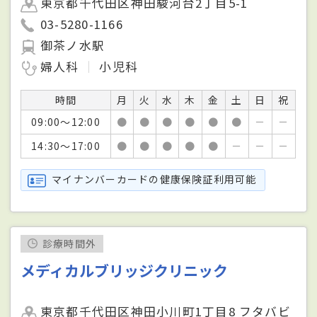
東京都千代田区神田駿河台2丁目5-1
03-5280-1166
御茶ノ水駅
婦人科
小児科
時間
月
火
水
木
金
土
日
祝
09:00～12:00
●
●
●
●
●
●
－
－
14:30～17:00
●
●
●
●
●
－
－
－
マイナンバーカードの健康保険証利用可能
診療時間外
メディカルブリッジクリニック
東京都千代田区神田小川町1丁目8 フタバビ