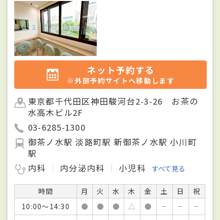
ネット予約する
※外部予約サイトへ移動します
東京都千代田区神田駿河台2-3-26 お茶の
水高木ビル2F
03-6285-1300
御茶ノ水駅 淡路町駅 新御茶ノ水駅 小川町
駅
内科
内分泌内科
小児科
すべて見る
時間
月
火
水
木
金
土
日
祝
10:00～14:30
●
●
●
△
●
－
－
－