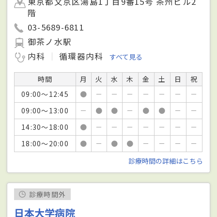
東京都文京区湯島1丁目9番15号 茶州ビル2
階
03-5689-6811
御茶ノ水駅
内科
循環器内科
すべて見る
時間
月
火
水
木
金
土
日
祝
09:00～12:45
●
－
－
－
－
－
－
－
09:00～13:00
－
●
●
－
●
●
－
－
14:30～18:00
●
－
－
－
－
－
－
－
18:00～20:00
●
－
●
●
－
－
－
－
診療時間の詳細はこちら
診療時間外
日本大学病院