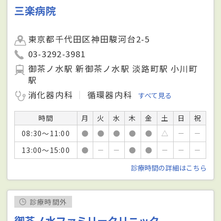
三楽病院
東京都千代田区神田駿河台2-5
03-3292-3981
御茶ノ水駅 新御茶ノ水駅 淡路町駅 小川町
駅
消化器内科
循環器内科
すべて見る
時間
月
火
水
木
金
土
日
祝
08:30～11:00
●
●
●
●
●
△
－
－
13:00～15:00
●
－
－
●
●
－
－
－
診療時間の詳細はこちら
診療時間外
御茶ノ水ファミリークリニック