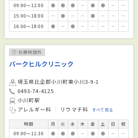
09:00～12:00
●
●
●
－
●
●
－
－
15:00～18:00
－
●
－
－
●
－
－
－
16:00～18:00
●
－
●
－
－
－
－
－
診療時間外
パークヒルクリニック
埼玉県比企郡小川町東小川3-9-1
0493-74-4125
小川町駅
アレルギー科
リウマチ科
すべて見る
時間
月
火
水
木
金
土
日
祝
09:00～11:30
●
●
●
－
●
●
－
－