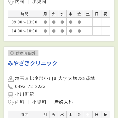
内科
小児科
時間
月
火
水
木
金
土
日
祝
09:00～13:00
●
●
●
●
●
－
－
－
14:00～18:00
●
●
●
●
●
－
－
－
診療時間外
みやざきクリニック
埼玉県比企郡小川町大字大塚285番地
0493-72-2233
小川町駅
内科
小児科
産婦人科
時間
月
火
水
木
金
土
日
祝