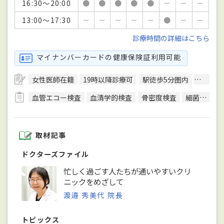
16:30～20:00
●
●
●
●
●
－
－
－
13:00～17:30
－
－
－
－
－
●
－
－
診療時間の詳細はこちら
マイナンバーカードの健康保険証利用可能
女性医師在籍
19時以降診療可
駅徒歩5分圏内
エレベ
血管エコー検査
血清学的検査
骨密度検査
細菌検査
取材記事
ドクターズファイル
忙しく過ごす人たちが通いやすいクリ
ニックをめざして
渡邉 秀美代 院長
トピックス