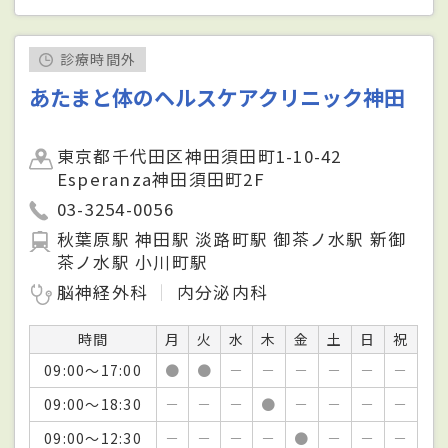
診療時間外
あたまと体のヘルスケアクリニック神田
東京都千代田区神田須田町1-10-42
Esperanza神田須田町2F
03-3254-0056
秋葉原駅 神田駅 淡路町駅 御茶ノ水駅 新御
茶ノ水駅 小川町駅
脳神経外科
内分泌内科
時間
月
火
水
木
金
土
日
祝
09:00～17:00
●
●
－
－
－
－
－
－
09:00～18:30
－
－
－
●
－
－
－
－
09:00～12:30
－
－
－
－
●
－
－
－