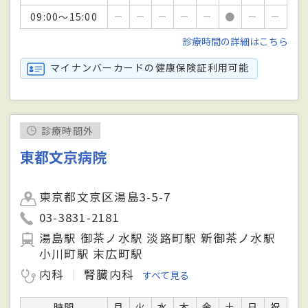
09:00～15:00
－
－
－
－
－
●
－
－
診療時間の詳細はこちら
マイナンバーカードの健康保険証利用可能
診療時間外
東都文京病院
東京都文京区湯島3-5-7
03-3831-2181
湯島駅 御茶ノ水駅 淡路町駅 新御茶ノ水駅
小川町駅 末広町駅
内科
腎臓内科
すべて見る
時間
月
火
水
木
金
土
日
祝