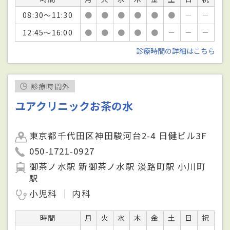
08:30～11:30
●
●
●
●
●
●
－
－
12:45～16:00
●
●
●
●
●
－
－
－
診療時間の詳細はこちら
診療時間外
ユアクリニックお茶の水
東京都千代田区神田駿河台2-4 日健ビル3F
050-1721-0927
御茶ノ水駅 新御茶ノ水駅 淡路町駅 小川町
駅
小児科
内科
時間
月
火
水
木
金
土
日
祝