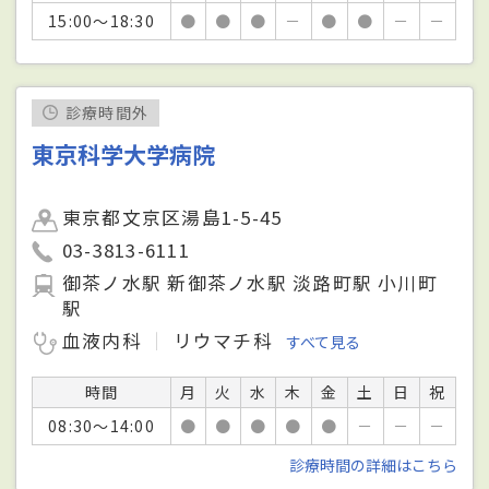
15:00～18:30
●
●
●
－
●
●
－
－
診療時間外
東京科学大学病院
東京都文京区湯島1-5-45
03-3813-6111
御茶ノ水駅 新御茶ノ水駅 淡路町駅 小川町
駅
血液内科
リウマチ科
すべて見る
時間
月
火
水
木
金
土
日
祝
08:30～14:00
●
●
●
●
●
－
－
－
診療時間の詳細はこちら