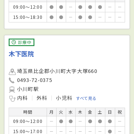
09:00～12:00
●
●
－
●
●
●
－
－
15:00～18:30
●
●
－
●
●
－
－
－
診療中
木下医院
埼玉県比企郡小川町大字大塚660
0493-72-0375
小川町駅
内科
外科
小児科
すべて見る
時間
月
火
水
木
金
土
日
祝
09:00～12:00
－
●
●
－
●
●
●
－
15:00～17:00
－
－
－
－
－
－
●
－