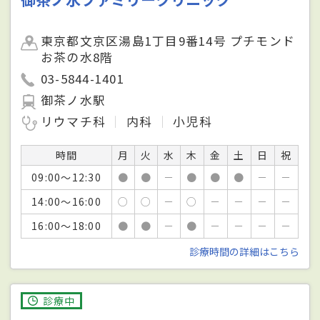
東京都文京区湯島1丁目9番14号 プチモンド
お茶の水8階
03-5844-1401
御茶ノ水駅
リウマチ科
内科
小児科
時間
月
火
水
木
金
土
日
祝
09:00～12:30
●
●
－
●
●
●
－
－
14:00～16:00
○
○
－
○
－
－
－
－
16:00～18:00
●
●
－
●
－
－
－
－
診療時間の詳細はこちら
診療中