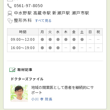
0561-97-8050
中水野駅 高蔵寺駅 新瀬戸駅 瀬戸市駅
整形外科
すべて見る
時間
月
火
水
木
金
土
日
祝
09:00～12:00
●
●
●
●
●
●
－
－
16:00～19:00
●
●
●
－
●
－
－
－
取材記事
ドクターズファイル
地域の開業医として患者を継続的にサ
ポート
小川 孝 院長