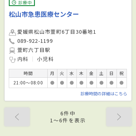
診療中
松山市急患医療センター
愛媛県松山市萱町6丁目30番地1
089-922-1199
萱町六丁目駅
内科
小児科
時間
月
火
水
木
金
土
日
祝
21:00～08:00
●
●
●
●
●
●
●
●
診療時間の詳細はこちら
6件中
1〜6件を表示