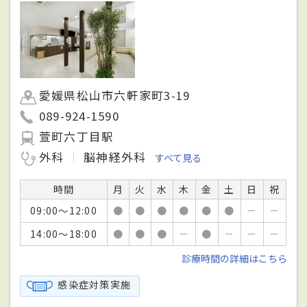
愛媛県松山市六軒家町3-19
089-924-1590
萱町六丁目駅
外科
脳神経外科
すべて見る
時間
月
火
水
木
金
土
日
祝
09:00～12:00
●
●
●
●
●
●
－
－
14:00～18:00
●
●
●
－
●
－
－
－
診療時間の詳細はこちら
感染症対策実施