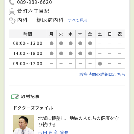
089-989-6620
萱町六丁目駅
内科
糖尿病内科
すべて見る
時間
月
火
水
木
金
土
日
祝
09:00～13:00
●
●
●
●
●
－
－
－
14:00～18:00
●
●
●
●
●
－
－
－
09:00～12:00
－
－
－
－
－
●
－
－
診療時間の詳細はこちら
取材記事
ドクターズファイル
地域に根差し、地域の人たちの健康を守
り続ける
吉田 直彦 院長