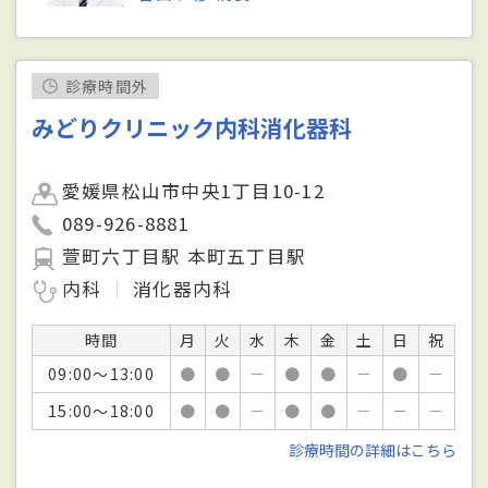
診療時間外
みどりクリニック内科消化器科
愛媛県松山市中央1丁目10-12
089-926-8881
萱町六丁目駅 本町五丁目駅
内科
消化器内科
時間
月
火
水
木
金
土
日
祝
09:00～13:00
●
●
－
●
●
－
●
－
15:00～18:00
●
●
－
●
●
－
－
－
診療時間の詳細はこちら