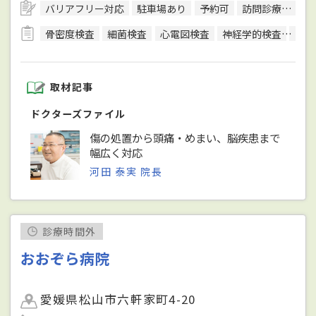
バリアフリー対応
駐車場あり
予約可
訪問診療可
日
骨密度検査
細菌検査
心電図検査
神経学的検査
神経
取材記事
ドクターズファイル
傷の処置から頭痛・めまい、脳疾患まで
幅広く対応
河田 泰実 院長
診療時間外
おおぞら病院
愛媛県松山市六軒家町4-20