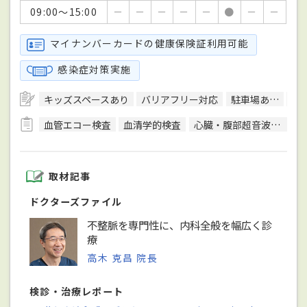
09:00～15:00
－
－
－
－
－
●
－
－
マイナンバーカードの健康保険証利用可能
感染症対策実施
キッズスペースあり
バリアフリー対応
駐車場あり
ク
血管エコー検査
血清学的検査
心臓・腹部超音波検査
取材記事
ドクターズファイル
不整脈を専門性に、内科全般を幅広く診
療
高木 克昌 院長
検診・治療レポート