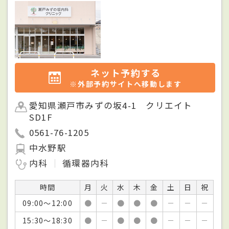
ネット予約する
※外部予約サイトへ移動します
愛知県瀬戸市みずの坂4-1 クリエイト
SD1F
0561-76-1205
中水野駅
内科
循環器内科
時間
月
火
水
木
金
土
日
祝
09:00～12:00
●
－
●
●
●
－
－
－
15:30～18:30
●
－
●
●
●
－
－
－