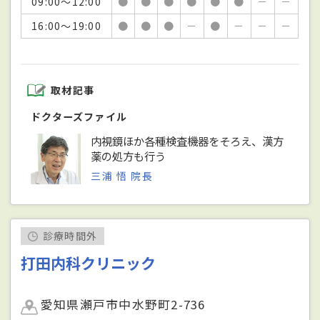
09:00～12:00
●
●
●
●
●
●
－
－
16:00～19:00
●
●
●
－
●
－
－
－
取材記事
ドクターズファイル
内視鏡ほか各種検査機器をそろえ、漢方
薬の処方も行う
三浦 悟 院長
診療時間外
打田内科クリニック
愛知県瀬戸市中水野町2-736