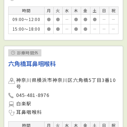
時間
月
火
水
木
金
土
日
祝
09:00～12:00
●
●
－
●
●
●
－
－
15:00～18:00
●
●
－
●
●
－
－
－
診療時間外
六角橋耳鼻咽喉科
神奈川県横浜市神奈川区六角橋5丁目3番10
号
045-481-8976
白楽駅
耳鼻咽喉科
時間
月
火
水
木
金
土
日
祝