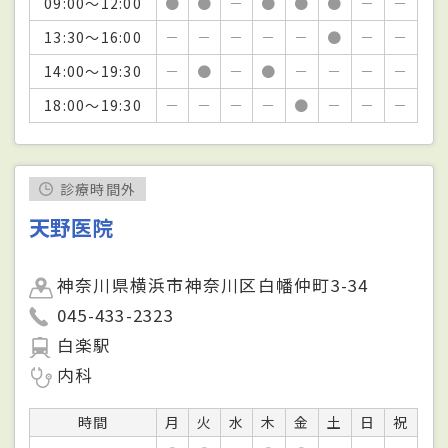
09:00～12:00
●
●
－
●
●
●
－
－
13:30～16:00
－
－
－
－
－
●
－
－
14:00～19:30
－
●
－
●
－
－
－
－
18:00～19:30
－
－
－
－
●
－
－
－
診療時間外
天野医院
神奈川県横浜市神奈川区白幡仲町3-34
045-433-2323
白楽駅
内科
時間
月
火
水
木
金
土
日
祝