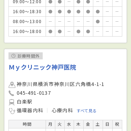
09:00～12:00
●
●
－
●
●
－
－
－
16:00～18:30
●
●
●
●
●
●
－
－
08:00～13:00
－
－
－
－
－
●
－
－
16:00～18:00
●
●
－
●
●
－
－
－
診療時間外
Ｍｙクリニック神戸医院
神奈川県横浜市神奈川区六角橋4-1-1
045-491-0137
白楽駅
循環器内科
心療内科
すべて見る
時間
月
火
水
木
金
土
日
祝