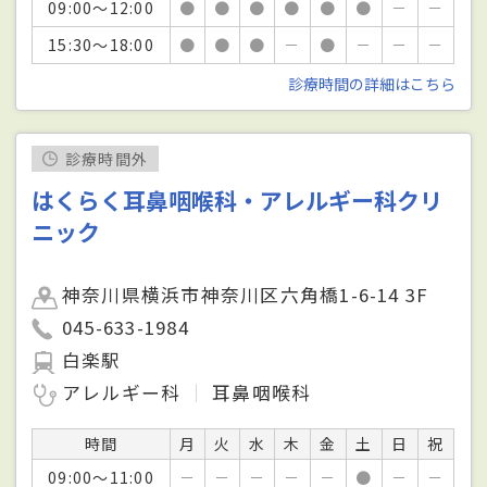
09:00～12:00
●
●
●
●
●
●
－
－
15:30～18:00
●
●
●
－
●
－
－
－
診療時間の詳細はこちら
診療時間外
はくらく耳鼻咽喉科・アレルギー科クリ
ニック
神奈川県横浜市神奈川区六角橋1-6-14 3F
045-633-1984
白楽駅
アレルギー科
耳鼻咽喉科
時間
月
火
水
木
金
土
日
祝
09:00～11:00
－
－
－
－
－
●
－
－