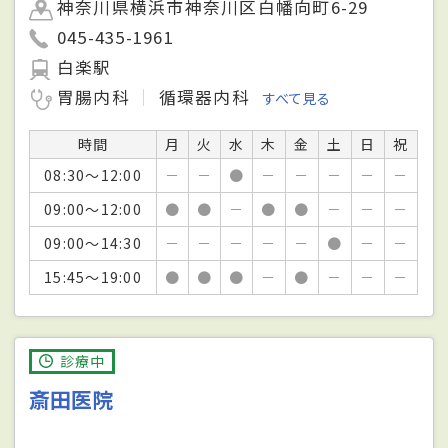
神奈川県横浜市神奈川区白幡向町6-29
045-435-1961
白楽駅
胃腸内科
循環器内科
すべて見る
時間
月
火
水
木
金
土
日
祝
08:30～12:00
－
－
●
－
－
－
－
－
09:00～12:00
●
●
－
●
●
－
－
－
09:00～14:30
－
－
－
－
－
●
－
－
15:45～19:00
●
●
●
－
●
－
－
－
診療中
斎田医院