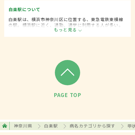
白楽駅について
白楽駅は、横浜市神奈川区に位置する、東急電鉄東横線
の駅。横浜駅に近く、通勤、通学に利用する人が多い。
もっと見る
周辺には大学のキャンパスや高等学校などの教育機関、
約170のさまざま商店が立ち並ぶ商店街もある。
PAGE TOP
神奈川県
白楽駅
病名カテゴリから探す
甲