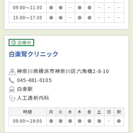
09:00～11:30
●
●
－
●
●
－
－
－
15:00～17:30
●
●
－
●
●
－
－
－
診療中
白楽腎クリニック
神奈川県横浜市神奈川区六角橋2-8-10
045-481-0105
白楽駅
人工透析内科
時間
月
火
水
木
金
土
日
祝
09:00～19:00
●
●
●
●
●
●
－
●