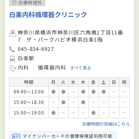
診療時間外
白楽内科循環器クリニック
神奈川県横浜市神奈川区六角橋1丁目11番
7 ザ・パークハビオ横浜白楽1階
045-834-6927
白楽駅
内科
循環器内科
すべて見る
時間
月
火
水
木
金
土
日
祝
09:00～13:00
●
●
－
●
●
●
－
－
15:00～18:30
－
●
－
●
－
－
－
－
15:00～19:00
●
－
－
－
●
－
－
－
診療時間の詳細はこちら
マイナンバーカードの健康保険証利用可能