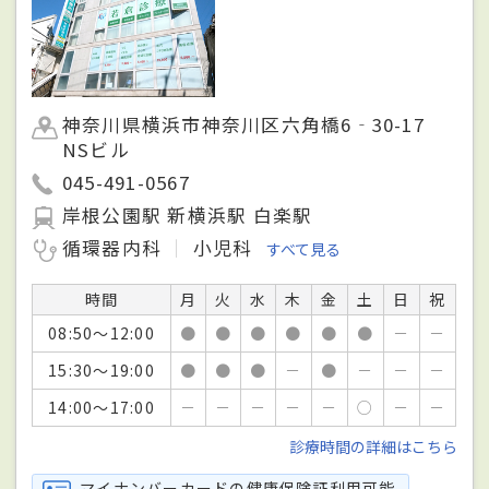
神奈川県横浜市神奈川区六角橋6‐30-17
NSビル
045-491-0567
岸根公園駅 新横浜駅 白楽駅
循環器内科
小児科
すべて見る
時間
月
火
水
木
金
土
日
祝
08:50～12:00
●
●
●
●
●
●
－
－
15:30～19:00
●
●
●
－
●
－
－
－
14:00～17:00
－
－
－
－
－
○
－
－
診療時間の詳細はこちら
マイナンバーカードの健康保険証利用可能