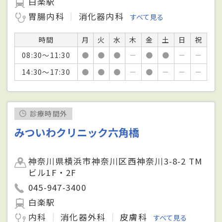
白楽駅
胃腸内科
消化器内科
すべて見る
時間
月
火
水
木
金
土
日
祝
08:30～11:30
●
●
●
－
●
●
－
－
14:30～17:30
●
●
●
－
●
－
－
－
診療時間外
みついわクリニック六角橋
神奈川県横浜市神奈川区西神奈川3-8-2 TM
ビル1F・2F
045-947-3400
白楽駅
内科
消化器外科
皮膚科
すべて見る