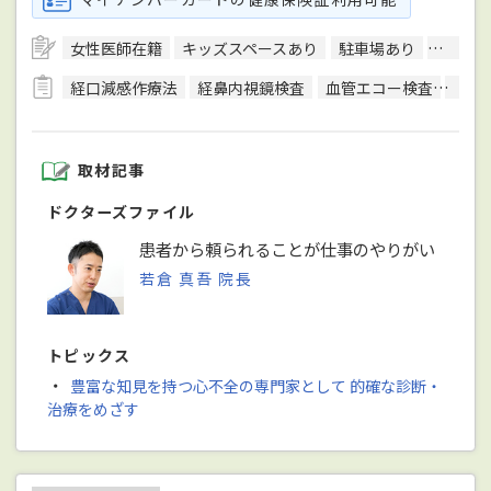
女性医師在籍
キッズスペースあり
駐車場あり
駅徒歩
経口減感作療法
経鼻内視鏡検査
血管エコー検査
血清
取材記事
ドクターズファイル
患者から頼られることが仕事のやりがい
若倉 真吾 院長
トピックス
・
豊富な知見を持つ心不全の専門家として 的確な診断・
治療をめざす