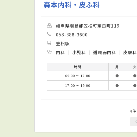
森本内科・皮ふ科
岐阜県羽島郡笠松町奈良町119
058-388-3600
笠松駅
内科
小児科
循環器内科
皮膚
時間
月
火
09:00 ～ 12:00
●
●
17:00 ～ 19:00
●
●
4