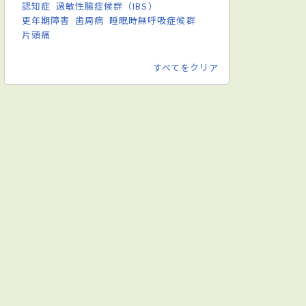
認知症
過敏性腸症候群（IBS）
更年期障害
歯周病
睡眠時無呼吸症候群
片頭痛
すべてをクリア