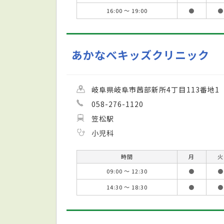
16:00 ～ 19:00
●
●
あかなべキッズクリニック
岐阜県岐阜市茜部新所4丁目113番地1
058-276-1120
笠松駅
小児科
時間
月
火
09:00 ～ 12:30
●
●
14:30 ～ 18:30
●
●