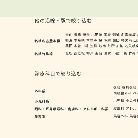
他の沿線・駅で絞り込む
金山
豊橋
伊奈
小田渕
国府
御油
名電赤坂
鳴海
本星崎
本笠寺
桜
呼続
堀田
神宮前
山
名鉄名古屋本線
黒田
木曽川堤
笠松
岐南
茶所
加納
名鉄岐
笠松
西笠松
柳津
南宿
須賀
不破一色
竹鼻
名鉄竹鼻線
診療科目で絞り込む
外科
整形外科
外科系
内視鏡外科
ペ
小児科
小児外
小児科系
皮膚科
アレル
眼科・耳鼻咽喉科・皮膚科・アレルギー科系
美容外科
美容
美容系