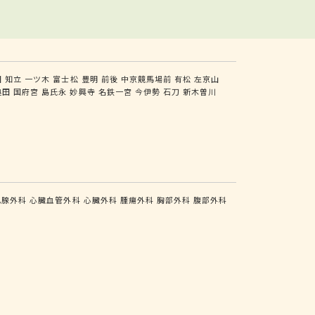
田
知立
一ツ木
富士松
豊明
前後
中京競馬場前
有松
左京山
奥田
国府宮
島氏永
妙興寺
名鉄一宮
今伊勢
石刀
新木曽川
乳腺外科
心臓血管外科
心臓外科
腫瘍外科
胸部外科
腹部外科