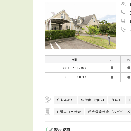
時間
月
火
08:30 ～ 12:00
●
●
16:00 ～ 18:30
●
●
駐車場あり
駅徒歩5分圏内
往診可
血管エコー検査
呼吸機能検査（スパイロメ
取材記事