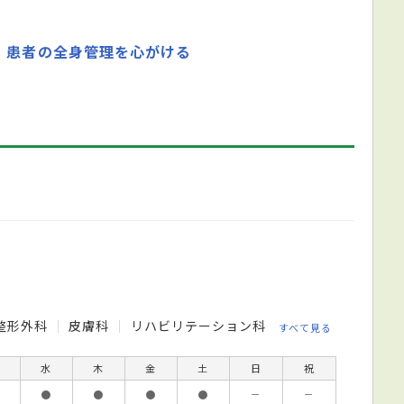
、患者の全身管理を心がける
整形外科
皮膚科
リハビリテーション科
すべて見る
水
木
金
土
日
祝
●
●
●
●
－
－