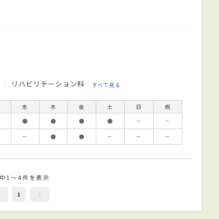
科
リハビリテーション科
すべて見る
水
木
金
土
日
祝
●
●
●
●
－
－
－
●
●
－
－
－
件中1～4件を表示
1