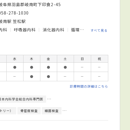
岐阜県羽島郡岐南町下印食2-45
058-278-1030
岐南駅 笠松駅
内科
呼吸器内科
消化器内科
循環器内科
小児科
内分
すべて見る
水
木
金
土
日
祝
●
●
●
●
－
－
－
●
●
－
－
－
診療時間の詳細はこちら
日本内科学会総合内科専門医
日本内分泌学会内分泌代謝科専門医
日本糖尿
トリー）
骨密度検査
細菌検査
心臓超音波（エコー）検査
心電図検