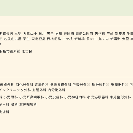
名電長沢
本宿
名電山中
藤川
美合
男川
東岡崎
岡崎公園前
矢作橋
宇頭
新安城
牛
王
名鉄名古屋
栄生
東枇杷島
西枇杷島
二ツ杁
新川橋
須ヶ口
丸ノ内
新清洲
大里
阜
羽島市役所前
江吉良
形成外科
消化器外科
胃腸外科
気管食道外科
呼吸器外科
脳神経外科
循環器外科
インクリニック外科
血管外科
内分泌外科
科
小児眼科
小児耳鼻咽喉科
小児皮膚科
小児神経内科
小児泌尿器科
小児整形外科
ギー科
眼科
耳鼻咽喉科
皮膚科