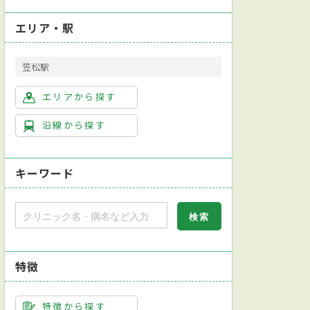
エリア・駅
笠松駅
泌内科
アレルギー科
リウマチ科
リハビリテーション科
エリアから探す
沿線から探す
キーワード
病学会糖尿病専門医
特徴
査
心拍変動検査
超音波検査
尿検査
病原体検査（感染症検査）
特徴から探す