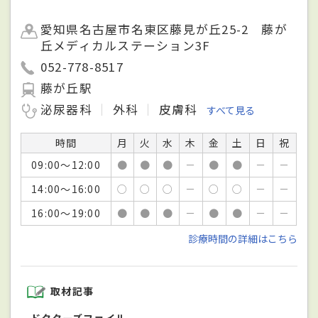
愛知県名古屋市名東区藤見が丘25-2 藤が
丘メディカルステーション3F
052-778-8517
藤が丘駅
泌尿器科
外科
皮膚科
すべて見る
時間
月
火
水
木
金
土
日
祝
09:00～12:00
●
●
●
－
●
●
－
－
14:00～16:00
○
○
○
－
○
○
－
－
16:00～19:00
●
●
●
－
●
●
－
－
診療時間の詳細はこちら
取材記事