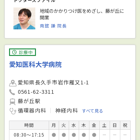
ドクターズファイル
地域のかかりつけ医をめざし、藤が丘に
開業
南舘 謙 院長
診療中
愛知医科大学病院
愛知県長久手市岩作雁又1-1
0561-62-3311
藤が丘駅
循環器内科
神経内科
すべて見る
時間
月
火
水
木
金
土
日
祝
08:30～17:15
●
●
●
●
●
－
－
－