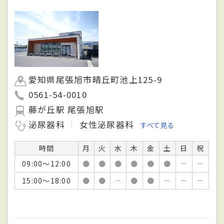
愛知県尾張旭市晴丘町池上125-9
0561-54-0010
藤が丘駅 尾張旭駅
泌尿器科
女性泌尿器科
すべて見る
時間
月
火
水
木
金
土
日
祝
09:00～12:00
●
●
●
●
●
●
－
－
15:00～18:00
●
●
－
●
●
－
－
－