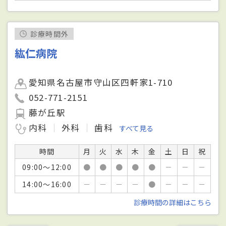
診療時間外
紘仁病院
愛知県名古屋市守山区四軒家1-710
052-771-2151
藤が丘駅
内科
外科
歯科
すべて見る
時間
月
火
水
木
金
土
日
祝
09:00～12:00
●
●
●
●
●
－
－
－
14:00～16:00
－
－
－
－
●
－
－
－
診療時間の詳細はこちら