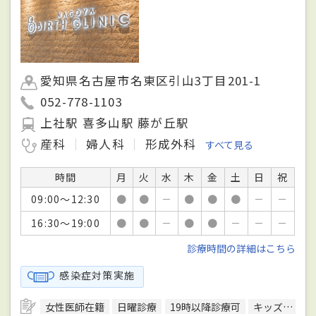
愛知県名古屋市名東区引山3丁目201-1
052-778-1103
上社駅 喜多山駅 藤が丘駅
産科
婦人科
形成外科
すべて見る
時間
月
火
水
木
金
土
日
祝
09:00～12:30
●
●
－
●
●
●
－
－
16:30～19:00
●
●
－
●
●
－
－
－
診療時間の詳細はこちら
感染症対策実施
女性医師在籍
日曜診療
19時以降診療可
キッズスペースあり