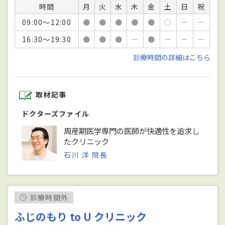
時間
月
火
水
木
金
土
日
祝
09:00～12:00
●
●
●
●
●
○
－
－
16:30～19:30
●
●
●
－
●
－
－
－
診療時間の詳細はこちら
取材記事
ドクターズファイル
周産期医学専門の医師が快適性を追求し
たクリニック
石川 洋 院長
診療時間外
ふじのもり to U クリニック