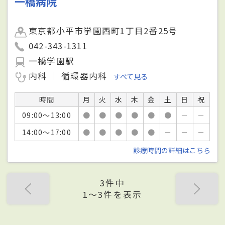
一橋病院
東京都小平市学園西町1丁目2番25号
042-343-1311
一橋学園駅
内科
循環器内科
すべて見る
時間
月
火
水
木
金
土
日
祝
09:00～13:00
●
●
●
●
●
●
－
－
14:00～17:00
●
●
●
●
●
－
－
－
診療時間の詳細はこちら
3件中
1〜3件を表示