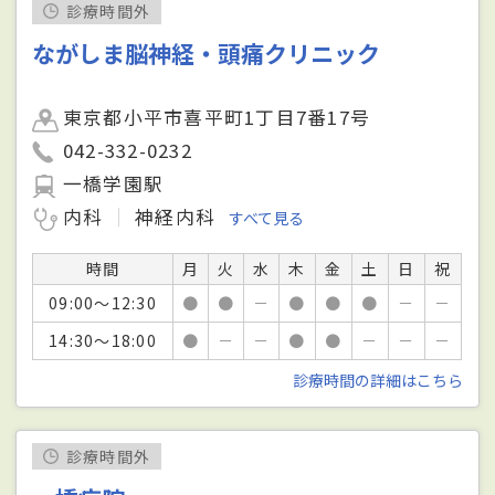
診療時間外
ながしま脳神経・頭痛クリニック
東京都小平市喜平町1丁目7番17号
042-332-0232
一橋学園駅
内科
神経内科
すべて見る
時間
月
火
水
木
金
土
日
祝
09:00～12:30
●
●
－
●
●
●
－
－
14:30～18:00
●
－
－
●
●
－
－
－
診療時間の詳細はこちら
診療時間外