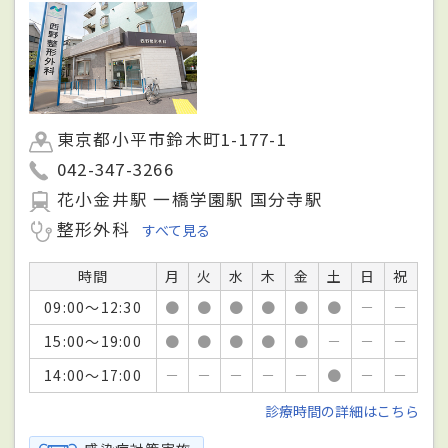
東京都小平市鈴木町1-177-1
042-347-3266
花小金井駅 一橋学園駅 国分寺駅
整形外科
すべて見る
時間
月
火
水
木
金
土
日
祝
09:00～12:30
●
●
●
●
●
●
－
－
15:00～19:00
●
●
●
●
●
－
－
－
14:00～17:00
－
－
－
－
－
●
－
－
診療時間の詳細はこちら