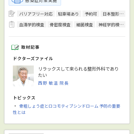
感染症対策実施
バリアフリー対応
駐車場あり
予約可
日本整形外科学会整形外科専門医
血清学的検査
骨密度検査
細菌検査
神経学的検査
T
取材記事
ドクターズファイル
リラックスして来られる整形外科であり
たい
西野 敏温 院長
トピックス
・
骨粗しょう症とロコモティブシンドローム 予防の重要
性とは