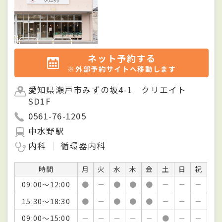
ネット予約する
※外部予約サイトへ移動します
愛知県瀬戸市みずの坂4-1 クリエイト
SD1F
0561-76-1205
中水野駅
内科
循環器内科
時間
月
火
水
木
金
土
日
祝
09:00～12:00
●
－
●
●
●
－
－
－
15:30～18:30
●
－
●
●
●
－
－
－
09:00～15:00
－
－
－
－
－
●
－
－