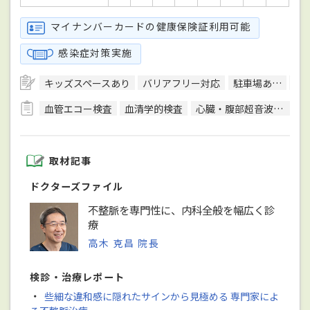
マイナンバーカードの健康保険証利用可能
感染症対策実施
キッズスペースあり
バリアフリー対応
駐車場あり
ク
血管エコー検査
血清学的検査
心臓・腹部超音波検査
取材記事
ドクターズファイル
不整脈を専門性に、内科全般を幅広く診
療
高木 克昌 院長
検診・治療レポート
・
些細な違和感に隠れたサインから見極める 専門家によ