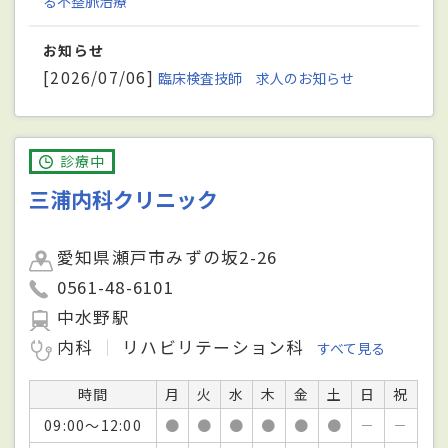
る不整脈治療
お知らせ
[2026/07/06]
臨床検査技師 求人のお知らせ
診療中
三浦内科クリニック
愛知県瀬戸市みずの坂2-26
0561-48-6101
中水野駅
内科
リハビリテーション科
すべて見る
時間
月
火
水
木
金
土
日
祝
09:00～12:00
●
●
●
●
●
●
－
－