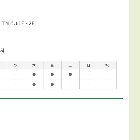
TMビル1F・2F
科
水
木
金
土
日
祝
－
●
●
●
－
－
－
●
●
－
－
－