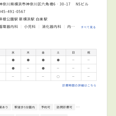
神奈川県横浜市神奈川区六角橋6‐30-17 NSビル
045-491-0567
岸根公園駅 新横浜駅 白楽駅
循環器内科
小児科
消化器内科
内科
美容皮膚科
すべて見る
水
木
金
土
日
祝
●
●
●
●
－
－
●
－
●
－
－
－
－
－
－
○
－
－
診療時間の詳細はこちら
場あり
駅徒歩5分圏内
予約可
訪問診療可
エレベーターあり
ク