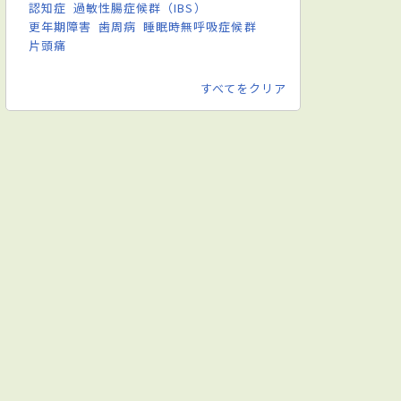
認知症
過敏性腸症候群（IBS）
更年期障害
歯周病
睡眠時無呼吸症候群
片頭痛
すべてをクリア