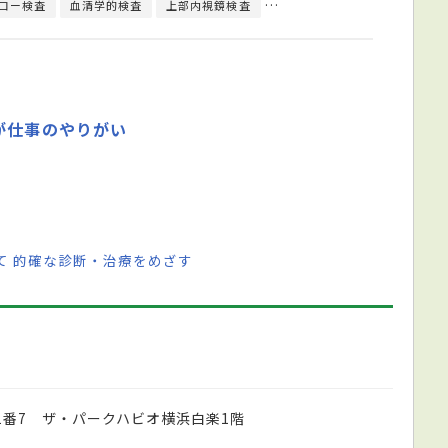
コー検査
血清学的検査
上部内視鏡検査
心臓・腹部超音波検査
心臓
が仕事のやりがい
て 的確な診断・治療をめざす
1番7 ザ・パークハビオ横浜白楽1階