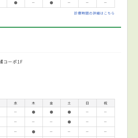
●
－
●
－
－
－
診療時間の詳細はこちら
橘コーポ1F
水
木
金
土
日
祝
－
●
●
●
－
－
－
－
－
●
－
－
－
●
－
－
－
－