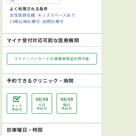
超音波（エコー）検査
心電図検査
迅速抗原キット検査
超音波検査
よく利用される条件
女性医師在籍
キッズスペースあり
19時以降診療可
訪問診療可
マイナ受付対応可能な医療機関
マイナンバーカードの健康保険証利用可能
予約できるクリニック・病院
08/08
08/09
今日
明日
ネット
予約可
予約可
予約可
診療曜日・時間