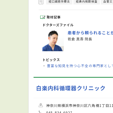
経口減感作療法
経鼻内視鏡検査
血管エ
取材記事
ドクターズファイル
患者から頼られること
若倉 真吾 院長
トピックス
豊富な知見を持つ心不全の専門家とし
・
白楽内科循環器クリニック
神奈川県横浜市神奈川区六角橋1丁目1
045-834-6927