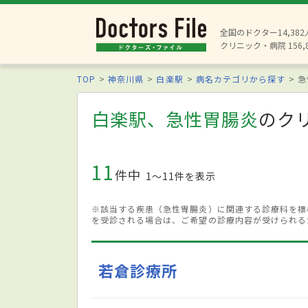
全国のドクター14,38
クリニック・病院 156,
TOP
神奈川県
白楽駅
病名カテゴリから探す
急
白楽駅、急性胃腸炎
のク
11
件中
1〜11件を表示
※該当する疾患（急性胃腸炎）に関連する診療科を標
を受診される場合は、ご希望の診療内容が受けられる
若倉診療所