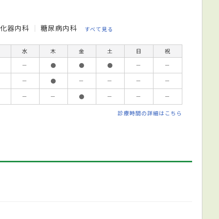
消化器内科
糖尿病内科
すべて見る
水
木
金
土
日
祝
－
●
●
●
－
－
－
●
－
－
－
－
－
－
●
－
－
－
診療時間の詳細はこちら