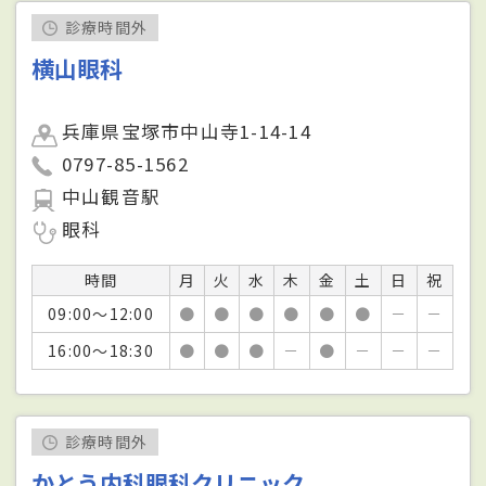
診療時間外
横山眼科
兵庫県宝塚市中山寺1-14-14
0797-85-1562
中山観音駅
眼科
時間
月
火
水
木
金
土
日
祝
09:00～12:00
●
●
●
●
●
●
－
－
16:00～18:30
●
●
●
－
●
－
－
－
診療時間外
かとう内科眼科クリニック