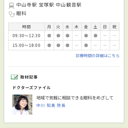
中山寺駅 宝塚駅 中山観音駅
眼科
時間
月
火
水
木
金
土
日
祝
09:30～12:30
●
●
●
－
●
●
－
－
15:00～18:00
●
●
●
－
●
－
－
－
診療時間の詳細はこちら
取材記事
ドクターズファイル
地域で気軽に相談できる眼科をめざして
中川 知美 院長