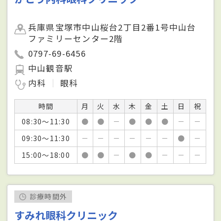
兵庫県宝塚市中山桜台2丁目2番1号中山台
ファミリーセンター2階
0797-69-6456
中山観音駅
内科
眼科
時間
月
火
水
木
金
土
日
祝
08:30～11:30
●
●
－
●
●
●
－
－
09:30～11:30
－
－
－
－
－
－
●
－
15:00～18:00
●
●
－
●
●
－
－
－
診療時間外
すみれ眼科クリニック