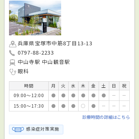
兵庫県宝塚市中筋8丁目13-13
0797-88-2233
中山寺駅 中山観音駅
眼科
時間
月
火
水
木
金
土
日
祝
09:00～12:00
●
●
●
●
●
●
－
－
15:00～17:30
●
●
●
○
●
－
－
－
診療時間の詳細はこちら
感染症対策実施