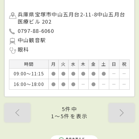
兵庫県宝塚市中山五月台2-11-8中山五月台
医療ビル 202
0797-88-6060
中山観音駅
眼科
時間
月
火
水
木
金
土
日
祝
09:00～11:15
●
●
●
●
●
●
－
－
16:00～18:00
●
●
●
－
●
－
－
－
5件中
1〜5件を表示