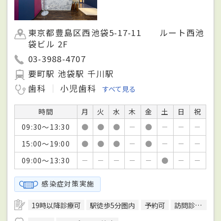
東京都豊島区西池袋5-17-11 ルート西池
袋ビル 2F
03-3988-4707
要町駅 池袋駅 千川駅
歯科
小児歯科
すべて見る
時間
月
火
水
木
金
土
日
祝
09:30～13:30
●
●
●
－
●
－
－
－
15:00～19:00
●
●
●
－
●
－
－
－
09:00～13:30
－
－
－
－
－
●
－
－
感染症対策実施
19時以降診療可
駅徒歩5分圏内
予約可
訪問診療可