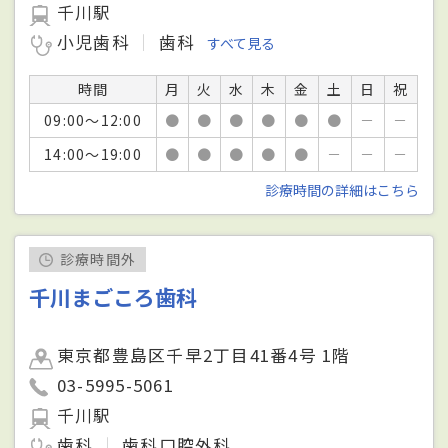
千川駅
小児歯科
歯科
すべて見る
時間
月
火
水
木
金
土
日
祝
09:00～12:00
●
●
●
●
●
●
－
－
14:00～19:00
●
●
●
●
●
－
－
－
診療時間の詳細はこちら
診療時間外
千川まごころ歯科
東京都豊島区千早2丁目41番4号 1階
03-5995-5061
千川駅
歯科
歯科口腔外科