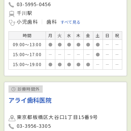
03-5995-0456
千川駅
小児歯科
歯科
すべて見る
時間
月
火
水
木
金
土
日
祝
09:00～13:00
●
●
●
●
●
●
－
－
15:00～17:00
－
－
－
－
－
●
－
－
15:00～19:00
●
●
●
●
●
－
－
－
診療時間外
アライ歯科医院
東京都板橋区大谷口1丁目15番9号
03-3956-3305