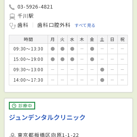
03-5926-4821
千川駅
歯科
歯科口腔外科
すべて見る
時間
月
火
水
木
金
土
日
祝
09:30～13:30
●
●
●
－
●
－
－
－
15:00～19:00
●
●
●
－
●
－
－
－
09:30～13:00
－
－
－
－
－
●
－
－
14:00～17:30
－
－
－
－
－
●
－
－
診療中
ジュンデンタルクリニック
東京都板橋区向原1-1-22