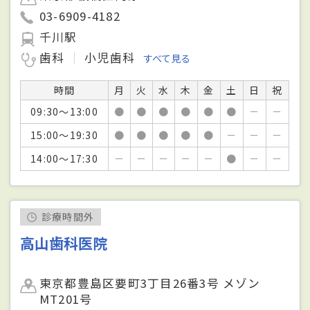
03-6909-4182
千川駅
歯科
小児歯科
すべて見る
時間
月
火
水
木
金
土
日
祝
09:30～13:00
●
●
●
●
●
●
－
－
15:00～19:30
●
●
●
●
●
－
－
－
14:00～17:30
－
－
－
－
－
●
－
－
診療時間外
高山歯科医院
東京都豊島区要町3丁目26番3号 メゾン
MT201号