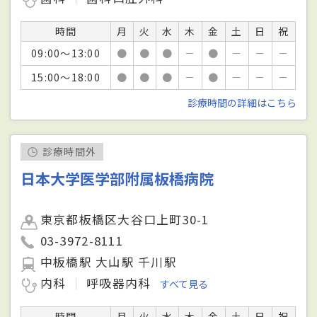
時間
月
火
水
木
金
土
日
祝
09:00～13:00
●
●
●
－
●
－
－
－
15:00～18:00
●
●
●
－
●
－
－
－
診療時間の詳細はこちら
診療時間外
日本大学医学部附属板橋病院
東京都板橋区大谷口上町30-1
03-3972-8111
中板橋駅 大山駅 千川駅
内科
呼吸器内科
すべて見る
時間
月
火
水
木
金
土
日
祝