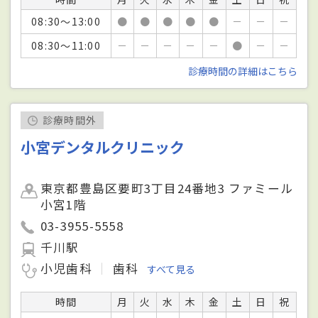
08:30～13:00
●
●
●
●
●
－
－
－
08:30～11:00
－
－
－
－
－
●
－
－
診療時間の詳細はこちら
診療時間外
小宮デンタルクリニック
東京都豊島区要町3丁目24番地3 ファミール
小宮1階
03-3955-5558
千川駅
小児歯科
歯科
すべて見る
時間
月
火
水
木
金
土
日
祝