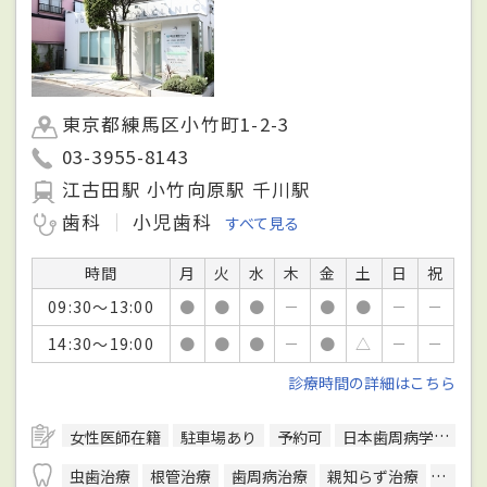
東京都練馬区小竹町1-2-3
03-3955-8143
江古田駅 小竹向原駅 千川駅
歯科
小児歯科
すべて見る
時間
月
火
水
木
金
土
日
祝
09:30～13:00
●
●
●
－
●
●
－
－
14:30～19:00
●
●
●
－
●
△
－
－
診療時間の詳細はこちら
女性医師在籍
駐車場あり
予約可
日本歯周病学会歯周病専門医
虫歯治療
根管治療
歯周病治療
親知らず治療
顎関節