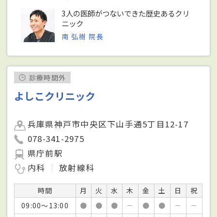
3人の医師がつないできた歴史あるクリ
ニック
南 弘樹 院長
診療時間外
よしこクリニック
兵庫県神戸市中央区下山手通5丁目12-17
078-341-2975
県庁前駅
内科
放射線科
時間
月
火
水
木
金
土
日
祝
09:00～13:00
●
●
●
－
●
●
－
－