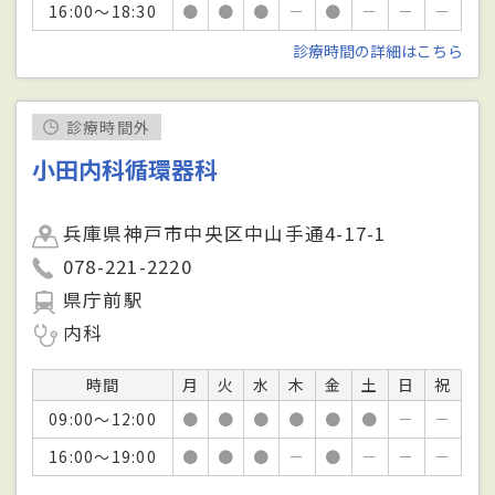
16:00～18:30
●
●
●
－
●
－
－
－
診療時間の詳細はこちら
診療時間外
小田内科循環器科
兵庫県神戸市中央区中山手通4-17-1
078-221-2220
県庁前駅
内科
時間
月
火
水
木
金
土
日
祝
09:00～12:00
●
●
●
●
●
●
－
－
16:00～19:00
●
●
●
－
●
－
－
－