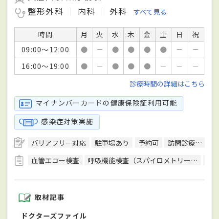
整形外科
内科
外科
すべて見る
時間
月
火
水
木
金
土
日
祝
09:00～12:00
●
－
●
●
●
●
－
－
16:00～19:00
●
－
●
●
●
－
－
－
診療時間の詳細はこちら
マイナンバーカードの健康保険証利用可能
感染症対策実施
バリアフリー対応
駐車場あり
予約可
訪問診療可
日
血管エコー検査
呼吸機能検査（スパイロメトリー）
骨
取材記事
ドクターズファイル