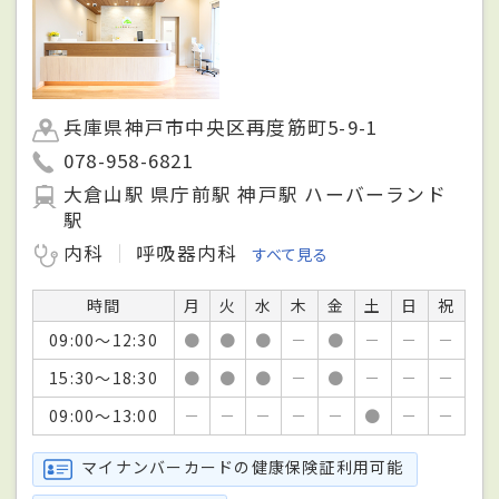
兵庫県神戸市中央区再度筋町5-9-1
078-958-6821
大倉山駅 県庁前駅 神戸駅 ハーバーランド
駅
内科
呼吸器内科
すべて見る
時間
月
火
水
木
金
土
日
祝
09:00～12:30
●
●
●
－
●
－
－
－
15:30～18:30
●
●
●
－
●
－
－
－
09:00～13:00
－
－
－
－
－
●
－
－
マイナンバーカードの健康保険証利用可能