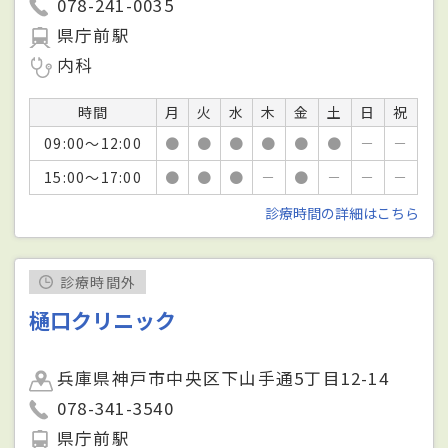
078-241-0035
県庁前駅
内科
時間
月
火
水
木
金
土
日
祝
09:00～12:00
●
●
●
●
●
●
－
－
15:00～17:00
●
●
●
－
●
－
－
－
診療時間の詳細はこちら
診療時間外
樋口クリニック
兵庫県神戸市中央区下山手通5丁目12-14
078-341-3540
県庁前駅