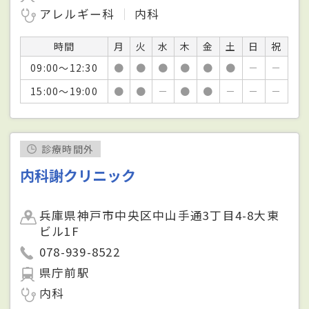
アレルギー科
内科
時間
月
火
水
木
金
土
日
祝
09:00～12:30
●
●
●
●
●
●
－
－
15:00～19:00
●
●
－
●
●
－
－
－
診療時間外
内科謝クリニック
兵庫県神戸市中央区中山手通3丁目4-8大東
ビル1F
078-939-8522
県庁前駅
内科