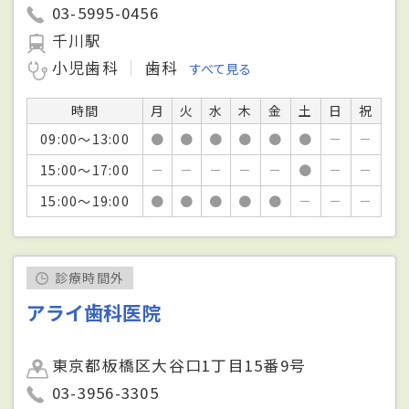
03-5995-0456
千川駅
小児歯科
歯科
すべて見る
時間
月
火
水
木
金
土
日
祝
09:00～13:00
●
●
●
●
●
●
－
－
15:00～17:00
－
－
－
－
－
●
－
－
15:00～19:00
●
●
●
●
●
－
－
－
診療時間外
アライ歯科医院
東京都板橋区大谷口1丁目15番9号
03-3956-3305