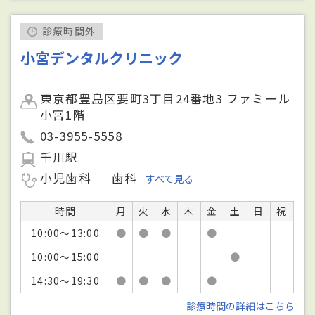
診療時間外
小宮デンタルクリニック
東京都豊島区要町3丁目24番地3 ファミール
小宮1階
03-3955-5558
千川駅
小児歯科
歯科
すべて見る
時間
月
火
水
木
金
土
日
祝
10:00～13:00
●
●
●
－
●
－
－
－
10:00～15:00
－
－
－
－
－
●
－
－
14:30～19:30
●
●
●
－
●
－
－
－
診療時間の詳細はこちら