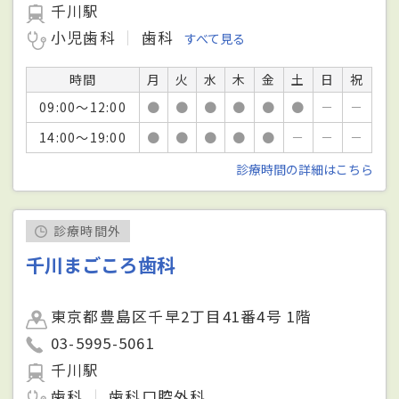
千川駅
小児歯科
歯科
すべて見る
時間
月
火
水
木
金
土
日
祝
09:00～12:00
●
●
●
●
●
●
－
－
14:00～19:00
●
●
●
●
●
－
－
－
診療時間の詳細はこちら
診療時間外
千川まごころ歯科
東京都豊島区千早2丁目41番4号 1階
03-5995-5061
千川駅
歯科
歯科口腔外科