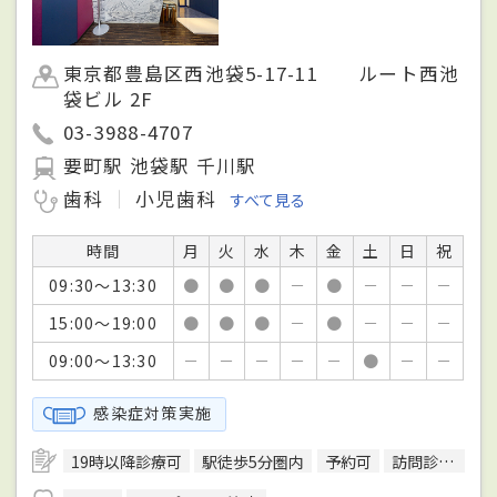
東京都豊島区西池袋5-17-11 ルート西池
袋ビル 2F
03-3988-4707
要町駅 池袋駅 千川駅
歯科
小児歯科
すべて見る
時間
月
火
水
木
金
土
日
祝
09:30～13:30
●
●
●
－
●
－
－
－
15:00～19:00
●
●
●
－
●
－
－
－
09:00～13:30
－
－
－
－
－
●
－
－
感染症対策実施
19時以降診療可
駅徒歩5分圏内
予約可
訪問診療可