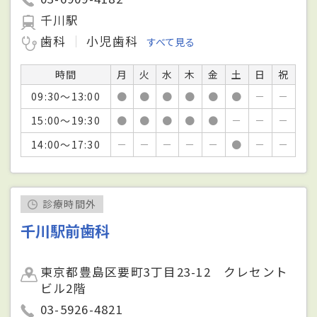
千川駅
歯科
小児歯科
すべて見る
時間
月
火
水
木
金
土
日
祝
09:30～13:00
●
●
●
●
●
●
－
－
15:00～19:30
●
●
●
●
●
－
－
－
14:00～17:30
－
－
－
－
－
●
－
－
診療時間外
千川駅前歯科
東京都豊島区要町3丁目23-12 クレセント
ビル2階
03-5926-4821