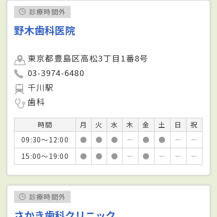
診療時間外
野木歯科医院
東京都豊島区高松3丁目1番8号
03-3974-6480
千川駅
歯科
時間
月
火
水
木
金
土
日
祝
09:30～12:00
●
●
●
－
●
●
－
－
15:00～19:00
●
●
●
－
●
－
－
－
診療時間外
さかき歯科クリニック