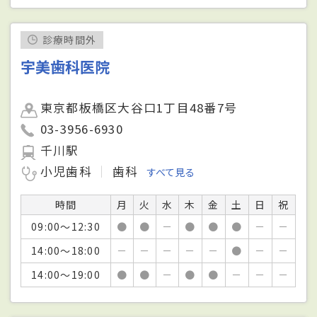
診療時間外
宇美歯科医院
東京都板橋区大谷口1丁目48番7号
03-3956-6930
千川駅
小児歯科
歯科
すべて見る
時間
月
火
水
木
金
土
日
祝
09:00～12:30
●
●
－
●
●
●
－
－
14:00～18:00
－
－
－
－
－
●
－
－
14:00～19:00
●
●
－
●
●
－
－
－