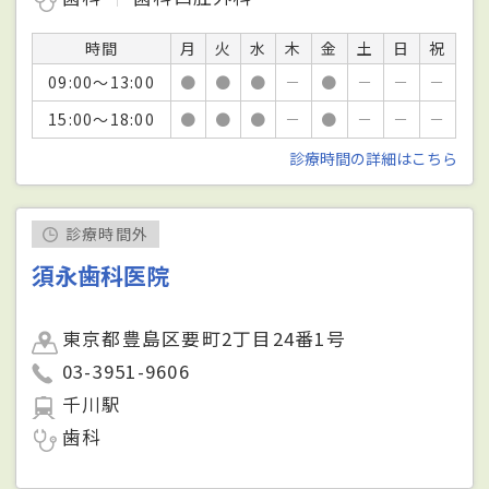
時間
月
火
水
木
金
土
日
祝
09:00～13:00
●
●
●
－
●
－
－
－
15:00～18:00
●
●
●
－
●
－
－
－
診療時間の詳細はこちら
診療時間外
須永歯科医院
東京都豊島区要町2丁目24番1号
03-3951-9606
千川駅
歯科