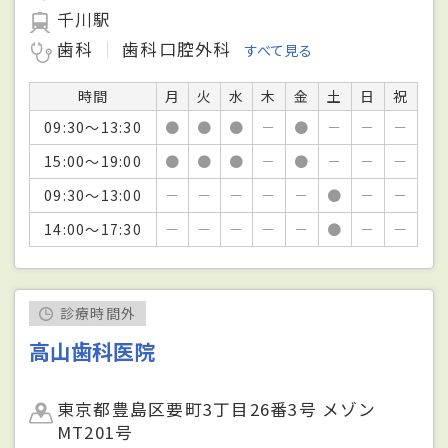
千川駅
歯科
歯科口腔外科
すべて見る
時間
月
火
水
木
金
土
日
祝
09:30～13:30
●
●
●
－
●
－
－
－
15:00～19:00
●
●
●
－
●
－
－
－
09:30～13:00
－
－
－
－
－
●
－
－
14:00～17:30
－
－
－
－
－
●
－
－
診療時間外
高山歯科医院
東京都豊島区要町3丁目26番3号 メゾン
MT201号