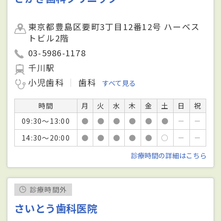
東京都豊島区要町3丁目12番12号 ハーベス
トビル2階
03-5986-1178
千川駅
小児歯科
歯科
すべて見る
時間
月
火
水
木
金
土
日
祝
09:30～13:00
●
●
●
●
●
●
－
－
14:30～20:00
●
●
●
●
●
○
－
－
診療時間の詳細はこちら
診療時間外
さいとう歯科医院