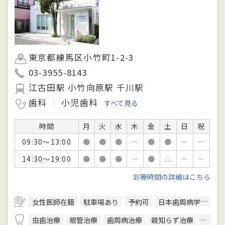
東京都練馬区小竹町1-2-3
03-3955-8143
江古田駅 小竹向原駅 千川駅
歯科
小児歯科
すべて見る
時間
月
火
水
木
金
土
日
祝
09:30～13:00
●
●
●
－
●
●
－
－
14:30～19:00
●
●
●
－
●
△
－
－
診療時間の詳細はこちら
女性医師在籍
駐車場あり
予約可
日本歯周病学会歯周病専門医
虫歯治療
根管治療
歯周病治療
親知らず治療
顎関節