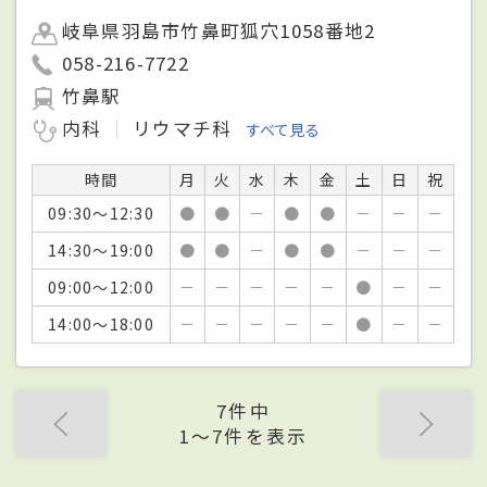
岐阜県羽島市竹鼻町狐穴1058番地2
058-216-7722
竹鼻駅
内科
リウマチ科
すべて見る
時間
月
火
水
木
金
土
日
祝
09:30～12:30
●
●
－
●
●
－
－
－
14:30～19:00
●
●
－
●
●
－
－
－
09:00～12:00
－
－
－
－
－
●
－
－
14:00～18:00
－
－
－
－
－
●
－
－
7件中
1〜7件を表示