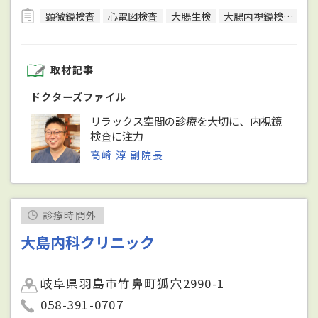
顕微鏡検査
心電図検査
大腸生検
大腸内視鏡検査
超
取材記事
ドクターズファイル
リラックス空間の診療を大切に、内視鏡
検査に注力
高崎 淳 副院長
診療時間外
大島内科クリニック
岐阜県羽島市竹鼻町狐穴2990-1
058-391-0707