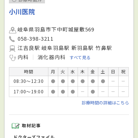
小川医院
岐阜県羽島市下中町城屋敷569
058-398-3211
江吉良駅 岐阜羽島駅 新羽島駅 竹鼻駅
内科
消化器内科
すべて見る
時間
月
火
水
木
金
土
日
祝
08:30～12:30
●
●
●
●
●
●
－
－
17:00～19:00
●
●
●
－
●
－
－
－
診療時間の詳細はこちら
取材記事
ドクターズファイル