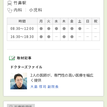
竹鼻駅
内科
小児科
時間
月
火
水
木
金
土
日
祝
08:30～12:00
●
●
●
●
●
●
－
－
16:30～18:30
●
●
－
●
●
－
－
－
取材記事
ドクターズファイル
2人の医師が、専門性の高い医療を幅広
く提供
大島 惇司 副院長
診療時間外