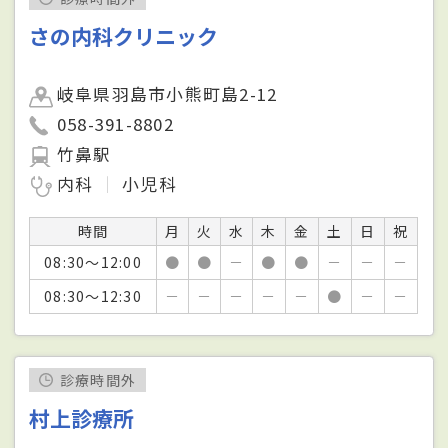
さの内科クリニック
岐阜県羽島市小熊町島2-12
058-391-8802
竹鼻駅
内科
小児科
時間
月
火
水
木
金
土
日
祝
08:30～12:00
●
●
－
●
●
－
－
－
08:30～12:30
－
－
－
－
－
●
－
－
診療時間外
村上診療所