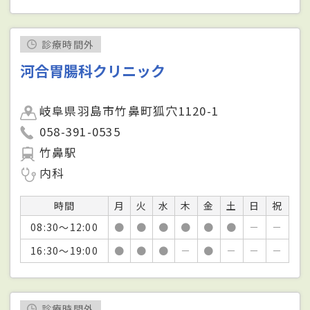
診療時間外
河合胃腸科クリニック
岐阜県羽島市竹鼻町狐穴1120-1
058-391-0535
竹鼻駅
内科
時間
月
火
水
木
金
土
日
祝
08:30～12:00
●
●
●
●
●
●
－
－
16:30～19:00
●
●
●
－
●
－
－
－
診療時間外