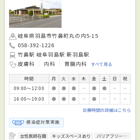
岐阜県羽島市竹鼻町丸の内5-15
058-392-1226
竹鼻駅 岐阜羽島駅 新羽島駅
皮膚科
内科
胃腸内科
すべて見る
時間
月
火
水
木
金
土
日
祝
09:00～12:00
●
●
●
－
●
●
－
－
16:00～19:00
●
●
●
－
●
－
－
－
診療時間の詳細はこちら
感染症対策実施
女性医師在籍
キッズスペースあり
バリアフリー対応