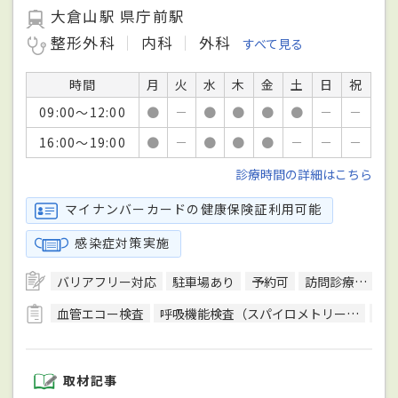
大倉山駅 県庁前駅
整形外科
内科
外科
すべて見る
時間
月
火
水
木
金
土
日
祝
09:00～12:00
●
－
●
●
●
●
－
－
16:00～19:00
●
－
●
●
●
－
－
－
診療時間の詳細はこちら
マイナンバーカードの健康保険証利用可能
感染症対策実施
バリアフリー対応
駐車場あり
予約可
訪問診療可
日
血管エコー検査
呼吸機能検査（スパイロメトリー）
骨
取材記事