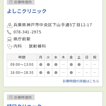
診療時間外
よしこクリニック
兵庫県神戸市中央区下山手通5丁目12-17
078-341-2975
県庁前駅
内科
放射線科
時間
月
火
水
木
金
土
日
祝
09:00～13:00
●
●
●
－
●
●
－
－
16:00～18:30
●
●
●
－
●
－
－
－
診療時間の詳細はこちら
診療時間外