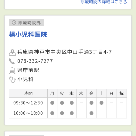
診療時間の詳細はこちら
診療時間外
楊小児科医院
兵庫県神戸市中央区中山手通3丁目4-7
078-332-7277
県庁前駅
小児科
時間
月
火
水
木
金
土
日
祝
09:30～12:30
●
●
●
－
●
●
－
－
16:00～18:00
●
●
●
－
●
－
－
－