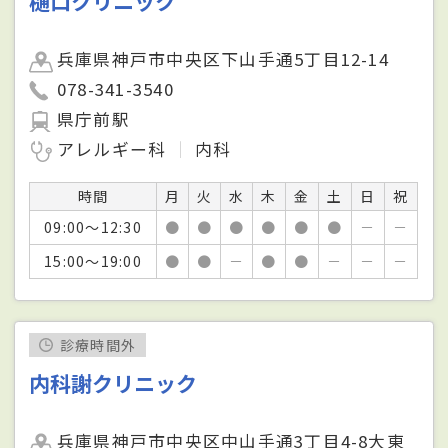
樋口クリニック
兵庫県神戸市中央区下山手通5丁目12-14
078-341-3540
県庁前駅
アレルギー科
内科
時間
月
火
水
木
金
土
日
祝
09:00～12:30
●
●
●
●
●
●
－
－
15:00～19:00
●
●
－
●
●
－
－
－
診療時間外
内科謝クリニック
兵庫県神戸市中央区中山手通3丁目4-8大東