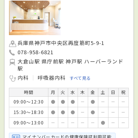
兵庫県神戸市中央区再度筋町5-9-1
078-958-6821
大倉山駅 県庁前駅 神戸駅 ハーバーランド
駅
内科
呼吸器内科
すべて見る
時間
月
火
水
木
金
土
日
祝
09:00～12:30
●
●
●
－
●
－
－
－
15:30～18:30
●
●
●
－
●
－
－
－
09:00～13:00
－
－
－
－
－
●
－
－
マイナンバーカードの健康保険証利用可能