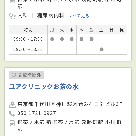
駅
内科
糖尿病内科
すべて見る
時間
月
火
水
木
金
土
日
祝
09:00～17:00
●
●
●
●
●
－
－
－
09:30～13:30
－
－
－
－
－
●
－
－
診療時間外
ユアクリニックお茶の水
東京都千代田区神田駿河台2-4 日健ビル3F
050-1721-0927
御茶ノ水駅 新御茶ノ水駅 淡路町駅 小川町
駅