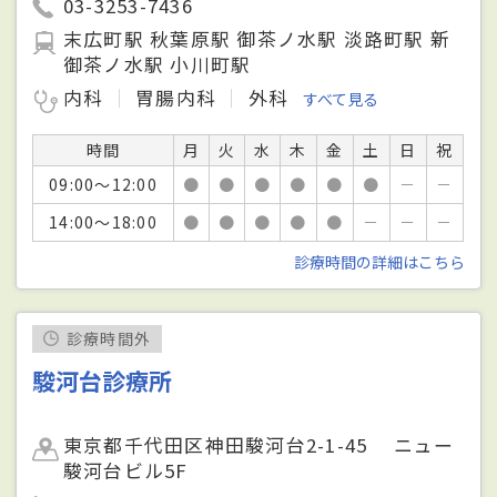
03-3253-7436
末広町駅 秋葉原駅 御茶ノ水駅 淡路町駅 新
御茶ノ水駅 小川町駅
内科
胃腸内科
外科
すべて見る
時間
月
火
水
木
金
土
日
祝
09:00～12:00
●
●
●
●
●
●
－
－
14:00～18:00
●
●
●
●
●
－
－
－
診療時間の詳細はこちら
診療時間外
駿河台診療所
東京都千代田区神田駿河台2-1-45 ニュー
駿河台ビル5F