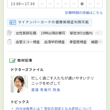
13:00～17:30
－
－
－
－
－
●
－
－
診療時間の詳細はこちら
マイナンバーカードの健康保険証利用可能
女性医師在籍
19時以降診療可
駅徒歩5分圏内
エレベ
血管エコー検査
血清学的検査
骨密度検査
細菌検査
取材記事
ドクターズファイル
忙しく過ごす人たちが通いやすいクリ
ニックをめざして
渡邉 秀美代 院長
トピックス
・
内分泌疾患とは？ 受診の目安となる症状について