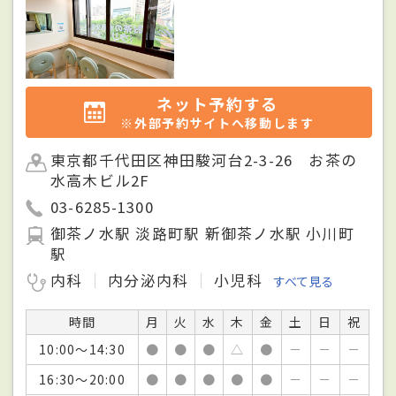
ネット予約する
※外部予約サイトへ移動します
東京都千代田区神田駿河台2-3-26 お茶の
水高木ビル2F
03-6285-1300
御茶ノ水駅 淡路町駅 新御茶ノ水駅 小川町
駅
内科
内分泌内科
小児科
すべて見る
時間
月
火
水
木
金
土
日
祝
10:00～14:30
●
●
●
△
●
－
－
－
16:30～20:00
●
●
●
●
●
－
－
－