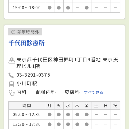
15:00～18:00
●
●
●
－
●
－
－
－
診療時間外
千代田診療所
東京都千代田区神田錦町1丁目9番地 東京天
理ビル1階
03-3291-0375
小川町駅
内科
胃腸内科
皮膚科
すべて見る
時間
月
火
水
木
金
土
日
祝
09:00～12:30
●
●
●
●
●
－
－
－
13:30～17:30
●
●
●
●
●
－
－
－