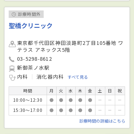
診療時間外
聖橋クリニック
東京都千代田区神田淡路町2丁目105番地 ワ
テラス アネックス5階
03-5298-8612
新御茶ノ水駅
内科
消化器内科
すべて見る
時間
月
火
水
木
金
土
日
祝
10:00～12:30
●
●
●
●
●
－
－
－
15:30～17:00
●
●
●
●
●
－
－
－
診療時間の詳細はこちら