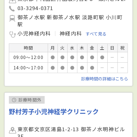
03-3294-0371
御茶ノ水駅 新御茶ノ水駅 淡路町駅 小川町
駅
小児神経内科
神経内科
すべて見る
時間
月
火
水
木
金
土
日
祝
09:00～12:00
●
●
●
●
●
●
－
－
14:00～17:00
●
●
●
●
●
－
－
－
診療時間の詳細はこちら
診療時間外
野村芳子小児神経学クリニック
東京都文京区湯島1-2-13 御茶ノ水明神ビル
3F