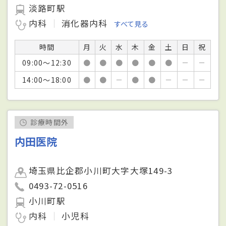
淡路町駅
内科
消化器内科
すべて見る
時間
月
火
水
木
金
土
日
祝
09:00～12:30
●
●
●
●
●
●
－
－
14:00～18:00
●
●
－
●
●
－
－
－
診療時間外
内田医院
埼玉県比企郡小川町大字大塚149-3
0493-72-0516
小川町駅
内科
小児科