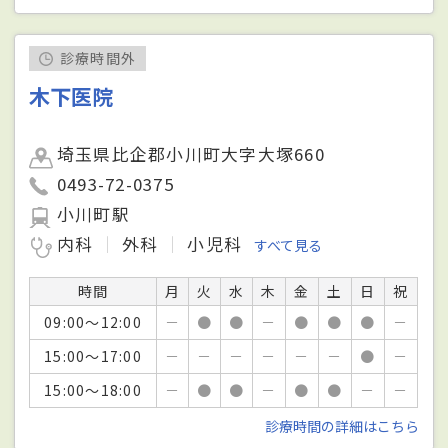
診療時間外
木下医院
埼玉県比企郡小川町大字大塚660
0493-72-0375
小川町駅
内科
外科
小児科
すべて見る
時間
月
火
水
木
金
土
日
祝
09:00～12:00
－
●
●
－
●
●
●
－
15:00～17:00
－
－
－
－
－
－
●
－
15:00～18:00
－
●
●
－
●
●
－
－
診療時間の詳細はこちら