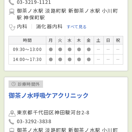
03-3219-1121
御茶ノ水駅 淡路町駅 新御茶ノ水駅 小川町
駅 神保町駅
内科
消化器内科
すべて見る
時間
月
火
水
木
金
土
日
祝
09:30～13:00
●
●
●
●
●
－
－
－
14:00～17:30
●
●
●
●
●
－
－
－
診療時間外
御茶ノ水呼吸ケアクリニック
東京都千代田区神田駿河台2-8
03-3292-3838
御茶ノ水駅 淡路町駅 新御茶ノ水駅 小川町