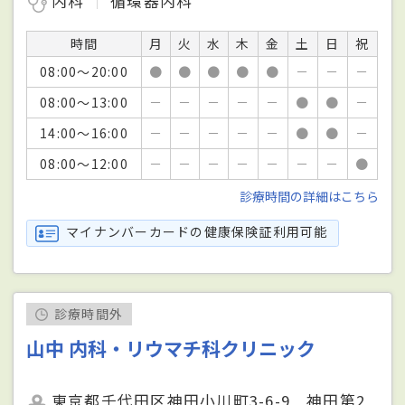
内科
循環器内科
時間
月
火
水
木
金
土
日
祝
08:00～20:00
●
●
●
●
●
－
－
－
08:00～13:00
－
－
－
－
－
●
●
－
14:00～16:00
－
－
－
－
－
●
●
－
08:00～12:00
－
－
－
－
－
－
－
●
診療時間の詳細はこちら
マイナンバーカードの健康保険証利用可能
診療時間外
山中 内科・リウマチ科クリニック
東京都千代田区神田小川町3-6-9 神田第2