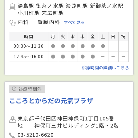
湯島駅 御茶ノ水駅 淡路町駅 新御茶ノ水駅
小川町駅 末広町駅
内科
腎臓内科
すべて見る
時間
月
火
水
木
金
土
日
祝
08:30～11:30
●
●
●
●
●
●
－
－
12:45～16:00
●
●
●
●
●
－
－
－
診療時間の詳細はこちら
診療時間外
こころとからだの元氣プラザ
東京都千代田区神田神保町1丁目105番
地 神保町三井ビルディング1階・2階
03-5210-6620