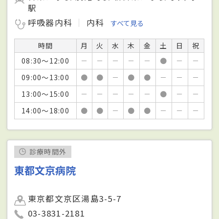
駅
呼吸器内科
内科
すべて見る
時間
月
火
水
木
金
土
日
祝
08:30～12:00
－
－
－
－
－
●
－
－
09:00～13:00
●
●
－
●
●
－
－
－
13:00～15:00
－
－
－
－
－
●
－
－
14:00～18:00
●
●
－
●
●
－
－
－
診療時間外
東都文京病院
東京都文京区湯島3-5-7
03-3831-2181