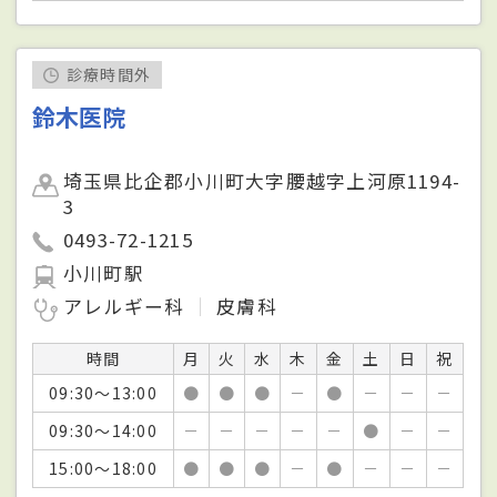
診療時間外
鈴木医院
埼玉県比企郡小川町大字腰越字上河原1194-
3
0493-72-1215
小川町駅
アレルギー科
皮膚科
時間
月
火
水
木
金
土
日
祝
09:30～13:00
●
●
●
－
●
－
－
－
09:30～14:00
－
－
－
－
－
●
－
－
15:00～18:00
●
●
●
－
●
－
－
－