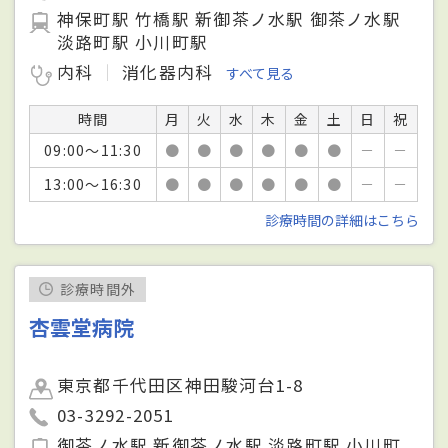
神保町駅 竹橋駅 新御茶ノ水駅 御茶ノ水駅
淡路町駅 小川町駅
内科
消化器内科
すべて見る
時間
月
火
水
木
金
土
日
祝
09:00～11:30
●
●
●
●
●
●
－
－
13:00～16:30
●
●
●
●
●
●
－
－
診療時間の詳細はこちら
診療時間外
杏雲堂病院
東京都千代田区神田駿河台1-8
03-3292-2051
御茶ノ水駅 新御茶ノ水駅 淡路町駅 小川町