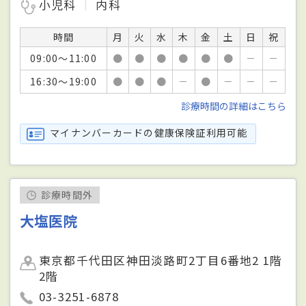
小児科
内科
時間
月
火
水
木
金
土
日
祝
09:00～11:00
●
●
●
●
●
●
－
－
16:30～19:00
●
●
●
－
●
－
－
－
診療時間の詳細はこちら
マイナンバーカードの健康保険証利用可能
診療時間外
大塩医院
東京都千代田区神田淡路町2丁目6番地2 1階
2階
03-3251-6878