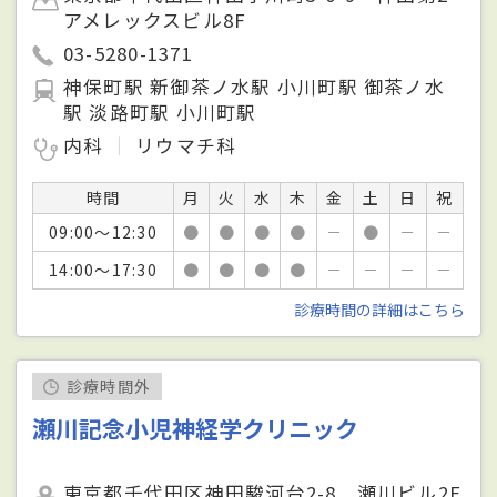
アメレックスビル8F
03-5280-1371
神保町駅 新御茶ノ水駅 小川町駅 御茶ノ水
駅 淡路町駅 小川町駅
内科
リウマチ科
時間
月
火
水
木
金
土
日
祝
09:00～12:30
●
●
●
●
－
●
－
－
14:00～17:30
●
●
●
●
－
－
－
－
診療時間の詳細はこちら
診療時間外
瀬川記念小児神経学クリニック
東京都千代田区神田駿河台2-8 瀬川ビル2F