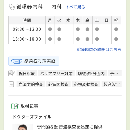
循環器内科
内科
すべて見る
時間
月
火
水
木
金
土
日
祝
09:30～13:30
●
●
－
●
●
●
－
●
15:00～18:30
●
●
－
●
●
●
－
●
診療時間の詳細はこちら
感染症対策実施
祝日診療
バリアフリー対応
駅徒歩5分圏内
予約可
血清学的検査
心電図検査
心拍変動検査
超音波検査
取材記事
ドクターズファイル
専門的な超音波検査を迅速に提供