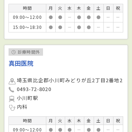
時間
月
火
水
木
金
土
日
祝
09:00～12:00
●
●
－
●
●
●
－
－
15:00～18:30
●
●
－
●
●
－
－
－
診療時間外
真田医院
埼玉県比企郡小川町みどりが丘2丁目2番地2
0493-72-8020
小川町駅
内科
時間
月
火
水
木
金
土
日
祝
09:00～12:00
●
●
●
－
●
●
－
－