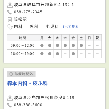
岐阜県岐阜市茜部新所4-132-1
058-275-2345
笠松駅
内科
外科
小児科
すべて見る
時間
月
火
水
木
金
土
日
祝
09:00～12:00
●
●
●
●
●
●
－
－
16:00～19:00
●
●
●
－
●
－
－
－
診療時間外
森本内科・皮ふ科
岐阜県羽島郡笠松町奈良町119
058-388-3600