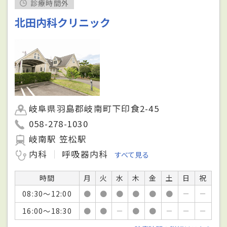
診療時間外
北田内科クリニック
岐阜県羽島郡岐南町下印食2-45
058-278-1030
岐南駅 笠松駅
内科
呼吸器内科
すべて見る
時間
月
火
水
木
金
土
日
祝
08:30～12:00
●
●
●
●
●
●
－
－
16:00～18:30
●
●
－
●
●
－
－
－