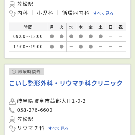
笠松駅
内科
小児科
循環器内科
すべて見る
時間
月
火
水
木
金
土
日
祝
09:00～12:00
●
●
●
●
●
●
－
－
17:00～19:00
●
●
－
●
●
－
－
－
診療時間外
こいし整形外科・リウマチ科クリニック
岐阜県岐阜市茜部大川1-9-2
058-276-6600
笠松駅
リウマチ科
すべて見る