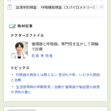
血清学的検査
呼吸機能検査（スパイロメトリー）
骨密
取材記事
ドクターズファイル
循環器と呼吸器。専門性を生かして両輪
で診療
吉眞 孝 院長
トピックス
・
呼吸器の病気とは限らない 息切れや咳、いびきの原因
と治療
・
生活習慣病の早期発見・治療が 循環器や脳血管の疾患
の予防の要に