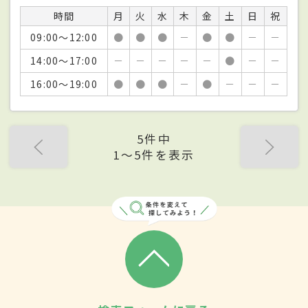
時間
月
火
水
木
金
土
日
祝
09:00～12:00
●
●
●
－
●
●
－
－
14:00～17:00
－
－
－
－
－
●
－
－
16:00～19:00
●
●
●
－
●
－
－
－
5件中
1〜5件を表示