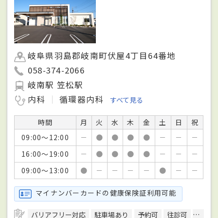
岐阜県羽島郡岐南町伏屋4丁目64番地
058-374-2066
岐南駅 笠松駅
内科
循環器内科
すべて見る
時間
月
火
水
木
金
土
日
祝
09:00～12:00
－
●
●
●
●
－
－
－
16:00～19:00
－
●
●
●
●
－
－
－
09:00～13:00
●
－
－
－
－
●
－
－
マイナンバーカードの健康保険証利用可能
バリアフリー対応
駐車場あり
予約可
往診可
訪問診