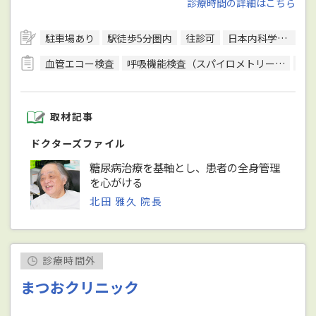
診療時間の詳細はこちら
駐車場あり
駅徒歩5分圏内
往診可
日本内科学会総合内科専門医
血管エコー検査
呼吸機能検査（スパイロメトリー）
骨
取材記事
ドクターズファイル
糖尿病治療を基軸とし、患者の全身管理
を心がける
北田 雅久 院長
診療時間外
まつおクリニック