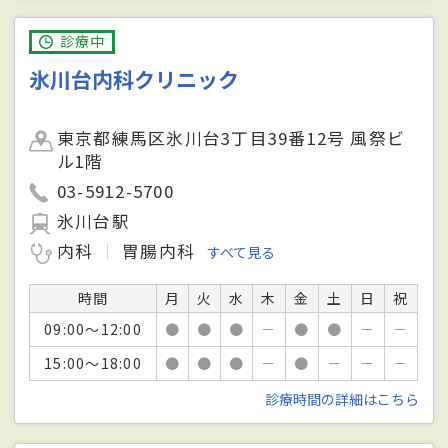
診療中
氷川台内科クリニック
東京都練馬区氷川台3丁目39番12号 風祭ビ
ル1階
03-5912-5700
氷川台駅
内科
胃腸内科
すべて見る
時間
月
火
水
木
金
土
日
祝
09:00～12:00
●
●
●
－
●
●
－
－
15:00～18:00
●
●
●
－
●
－
－
－
診療時間の詳細はこちら