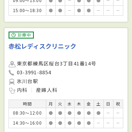
09:00～13:00
●
●
－
●
●
●
－
－
15:00～18:30
●
●
－
●
●
－
－
－
診療中
赤松レディスクリニック
東京都練馬区桜台3丁目41番14号
03-3991-8854
氷川台駅
内科
産婦人科
時間
月
火
水
木
金
土
日
祝
08:30～12:00
●
●
●
●
●
●
－
－
14:30～16:00
●
●
●
●
●
－
－
－