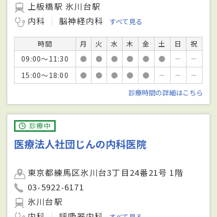
上板橋駅 氷川台駅
内科
脳神経内科
すべて見る
時間
月
火
水
木
金
土
日
祝
09:00～11:30
●
●
●
●
●
●
－
－
15:00～18:00
●
●
●
●
●
－
－
－
診療時間の詳細はこちら
診療中
医療法人社団じんの内科医院
東京都練馬区氷川台3丁目24番21号 1階
03-5922-6171
氷川台駅
内科
呼吸器内科
すべて見る