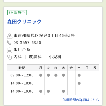
診療中
森田クリニック
東京都練馬区桜台3丁目46番5号
03-3557-6350
氷川台駅
内科
皮膚科
小児科
時間
月
火
水
木
金
土
日
祝
09:00～12:00
●
●
●
●
－
●
－
－
14:00～18:00
－
－
－
－
－
●
－
－
14:00～19:00
●
●
－
●
－
－
－
－
診療時間の詳細はこちら