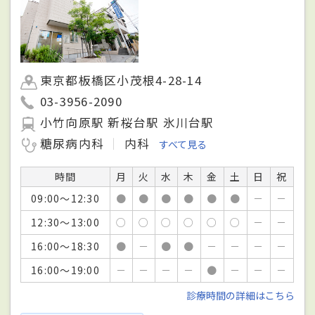
東京都板橋区小茂根4-28-14
03-3956-2090
小竹向原駅 新桜台駅 氷川台駅
糖尿病内科
内科
すべて見る
時間
月
火
水
木
金
土
日
祝
09:00～12:30
●
●
●
●
●
●
－
－
12:30～13:00
○
○
○
○
○
○
－
－
16:00～18:30
●
－
●
●
－
－
－
－
16:00～19:00
－
－
－
－
●
－
－
－
診療時間の詳細はこちら