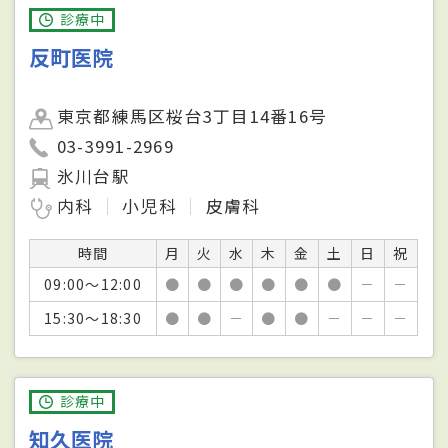
診療中
反町医院
東京都練馬区桜台3丁目14番16号
03-3991-2969
氷川台駅
内科
小児科
皮膚科
時間
月
火
水
木
金
土
日
祝
09:00～12:00
●
●
●
●
●
●
－
－
15:30～18:30
●
●
－
●
●
－
－
－
診療中
知久医院