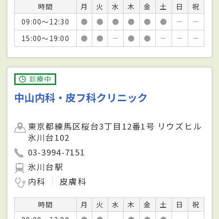
時間
月
火
水
木
金
土
日
祝
09:00～12:30
●
●
●
●
●
●
－
－
15:00～19:00
●
●
－
●
●
－
－
－
診療中
中山内科・皮フ科クリニック
東京都練馬区桜台3丁目12番1号 リウズヒル
氷川台102
03-3994-7151
氷川台駅
内科
皮膚科
時間
月
火
水
木
金
土
日
祝