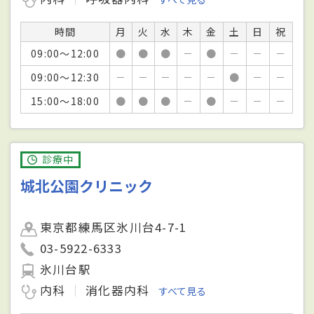
時間
月
火
水
木
金
土
日
祝
09:00～12:00
●
●
●
－
●
－
－
－
09:00～12:30
－
－
－
－
－
●
－
－
15:00～18:00
●
●
●
－
●
－
－
－
診療中
城北公園クリニック
東京都練馬区氷川台4-7-1
03-5922-6333
氷川台駅
内科
消化器内科
すべて見る