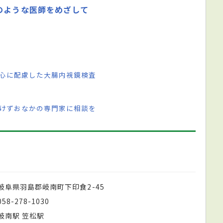
のような医師をめざして
と心に配慮した大腸内視鏡検査
づけずおなかの専門家に相談を
岐阜県羽島郡岐南町下印食2-45
058-278-1030
岐南駅 笠松駅