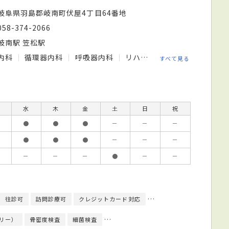
岐阜県羽島郡岐南町伏屋4丁目64番地
058-374-2066
岐南駅 笠松駅
内科
循環器内科
呼吸器内科
リハビリテーション科
すべて見る
水
木
金
土
日
祝
●
●
●
－
－
－
●
●
●
－
－
－
－
－
－
●
－
－
往診可
訪問診療可
クレジットカード対応
健康診断対応
日本内科
リー）
骨密度検査
細菌検査
心臓超音波（エコー）検査
心電図検査