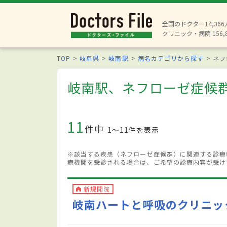
全国のドクター14,36
クリニック・病院 156,
TOP
岐阜県
岐南駅
病名カテゴリから探す
ネフ
岐南駅、ネフローゼ症候
11
件中
1〜11件を表示
※該当する疾患（ネフローゼ症候群）に関連する診療
療機関を受診される場合は、ご希望の診療内容が受け
新規開院
岐南ハートと呼吸のクリニッ