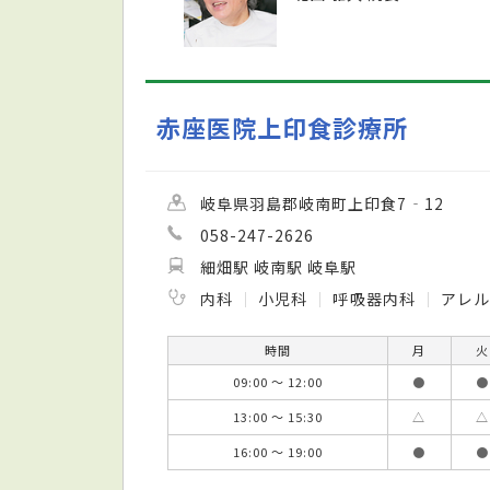
赤座医院上印食診療所
岐阜県羽島郡岐南町上印食7‐12
058-247-2626
細畑駅 岐南駅 岐阜駅
内科
小児科
呼吸器内科
アレル
時間
月
火
09:00 ～ 12:00
●
●
13:00 ～ 15:30
△
△
16:00 ～ 19:00
●
●