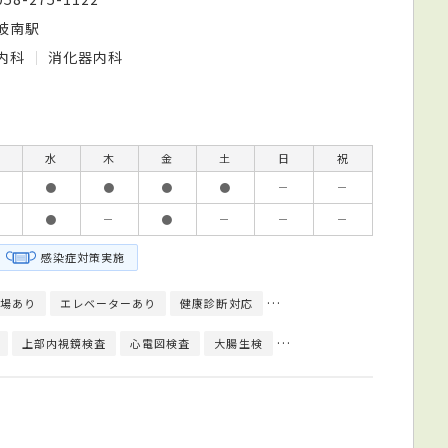
岐南駅
内科
消化器内科
水
木
金
土
日
祝
●
●
●
●
－
－
●
－
●
－
－
－
感染症対策実施
場あり
エレベーターあり
健康診断対応
日本消化器内視鏡学会 消化器
上部内視鏡検査
心電図検査
大腸生検
大腸内視鏡検査
超音波検