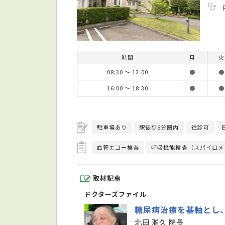
時間
月
火
08:30 ～ 12:00
●
●
16:00 ～ 18:30
●
●
駐車場あり
駅徒歩5分圏内
往診可
血管エコー検査
呼吸機能検査（スパイロメ
取材記事
ドクターズファイル
糖尿病治療を基軸とし
北田 雅久 院長