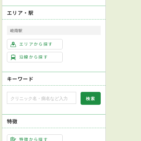
エリア・駅
岐南駅
エリアから探す
沿線から探す
キーワード
特徴
学会総合内科専門医
日本循環器学会循環器専門医
新規開院
超音波検査
CPAP療法
尿検査
アレルギー検査
喀痰（かくたん）
特徴から探す