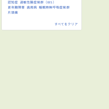
認知症
過敏性腸症候群（IBS）
更年期障害
歯周病
睡眠時無呼吸症候群
片頭痛
すべてをクリア