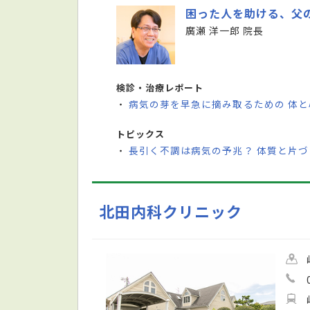
困った人を助ける、父
廣瀬 洋一郎 院長
検診・治療レポート
病気の芽を早急に摘み取るための 体
・
トピックス
長引く不調は病気の予兆？ 体質と片
・
北田内科クリニック