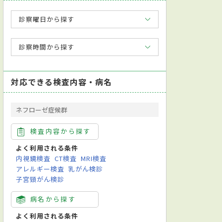
診察曜日から探す
診察時間から探す
対応できる検査内容・病名
ネフローゼ症候群
検査内容から探す
よく利用される条件
内視鏡専門医
内視鏡検査
CT検査
MRI検査
アレルギー検査
乳がん検診
査
直腸診
内視鏡検査
尿検査
病原体検査（感染症検査）
便検査
子宮頸がん検診
病名から探す
よく利用される条件