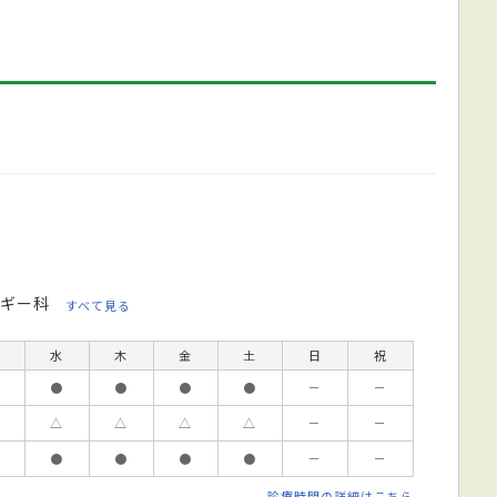
ギー科
すべて見る
水
木
金
土
日
祝
●
●
●
●
－
－
△
△
△
△
－
－
●
●
●
●
－
－
診療時間の詳細はこちら