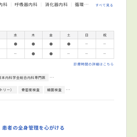
内科
呼吸器内科
消化器内科
循環器内科
小児科
内分
すべて見る
水
木
金
土
日
祝
●
●
●
●
－
－
－
●
●
－
－
－
診療時間の詳細はこちら
日本内科学会総合内科専門医
日本内分泌学会内分泌代謝科専門医
日本糖尿
トリー）
骨密度検査
細菌検査
心臓超音波（エコー）検査
心電図検
、患者の全身管理を心がける