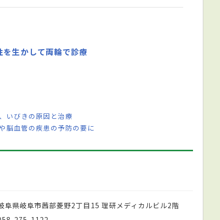
性を生かして両輪で診療
咳、いびきの原因と治療
器や脳血管の疾患の予防の要に
岐阜県岐阜市茜部菱野2丁目15 理研メディカルビル2階
058-275-1122