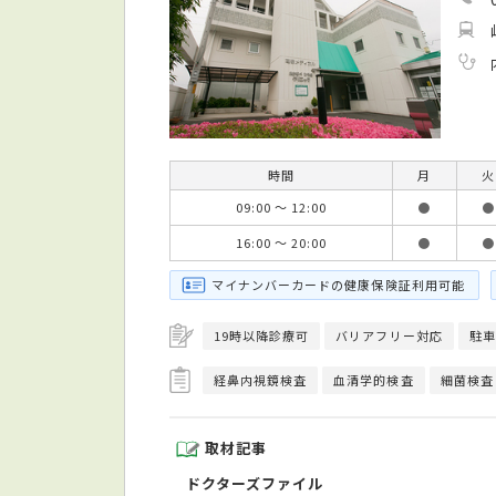
時間
月
火
09:00 ～ 12:00
●
●
16:00 ～ 20:00
●
●
マイナンバーカードの健康保険証利用可能
19時以降診療可
バリアフリー対応
駐車
経鼻内視鏡検査
血清学的検査
細菌検査
取材記事
ドクターズファイル