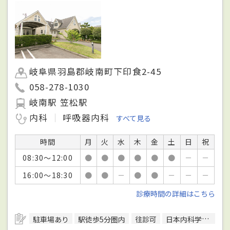
岐阜県羽島郡岐南町下印食2-45
058-278-1030
岐南駅 笠松駅
内科
呼吸器内科
すべて見る
時間
月
火
水
木
金
土
日
祝
08:30～12:00
●
●
●
●
●
●
－
－
16:00～18:30
●
●
－
●
●
－
－
－
診療時間の詳細はこちら
駐車場あり
駅徒歩5分圏内
往診可
日本内科学会総合内科専門医