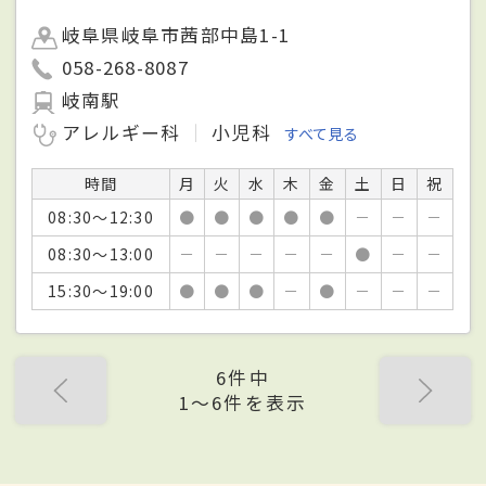
岐阜県岐阜市茜部中島1-1
058-268-8087
岐南駅
アレルギー科
小児科
すべて見る
時間
月
火
水
木
金
土
日
祝
08:30～12:30
●
●
●
●
●
－
－
－
08:30～13:00
－
－
－
－
－
●
－
－
15:30～19:00
●
●
●
－
●
－
－
－
6件中
1〜6件を表示