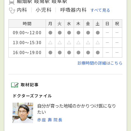
細畑駅 岐南駅 岐阜駅
内科
小児科
呼吸器内科
すべて見る
時間
月
火
水
木
金
土
日
祝
09:00～12:00
●
●
●
●
●
●
－
－
13:00～15:30
△
△
△
△
△
△
－
－
16:00～19:00
●
●
●
●
●
●
－
－
診療時間の詳細はこちら
取材記事
ドクターズファイル
自分が育った地域のかかりつけ医になり
たい
赤座 壽 院長