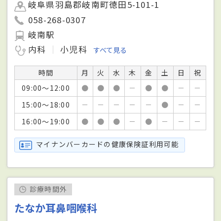
岐阜県羽島郡岐南町徳田5-101-1
058-268-0307
岐南駅
内科
小児科
すべて見る
時間
月
火
水
木
金
土
日
祝
09:00～12:00
●
●
●
－
●
●
－
－
15:00～18:00
－
－
－
－
－
●
－
－
16:00～19:00
●
●
●
－
●
－
－
－
マイナンバーカードの健康保険証利用可能
診療時間外
たなか耳鼻咽喉科