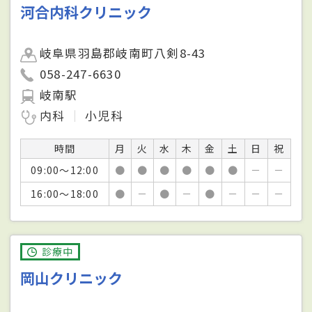
河合内科クリニック
岐阜県羽島郡岐南町八剣8-43
058-247-6630
岐南駅
内科
小児科
時間
月
火
水
木
金
土
日
祝
09:00～12:00
●
●
●
●
●
●
－
－
16:00～18:00
●
－
●
－
●
－
－
－
診療中
岡山クリニック