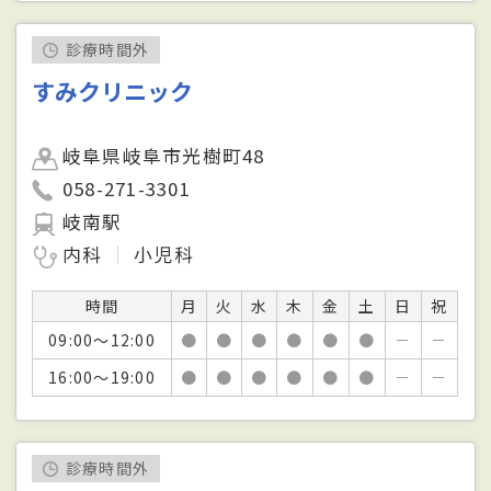
診療時間外
すみクリニック
岐阜県岐阜市光樹町48
058-271-3301
岐南駅
内科
小児科
時間
月
火
水
木
金
土
日
祝
09:00～12:00
●
●
●
●
●
●
－
－
16:00～19:00
●
●
●
●
●
●
－
－
診療時間外