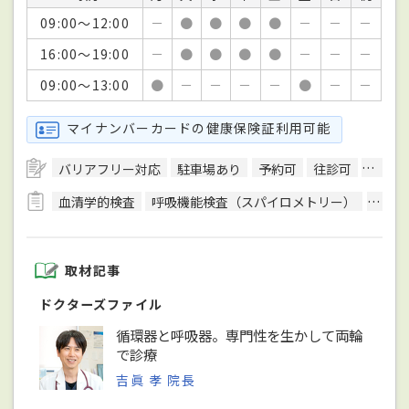
09:00～12:00
－
●
●
●
●
－
－
－
16:00～19:00
－
●
●
●
●
－
－
－
09:00～13:00
●
－
－
－
－
●
－
－
マイナンバーカードの健康保険証利用可能
バリアフリー対応
駐車場あり
予約可
往診可
訪問診
血清学的検査
呼吸機能検査（スパイロメトリー）
骨密
取材記事
ドクターズファイル
循環器と呼吸器。専門性を生かして両輪
で診療
吉眞 孝 院長