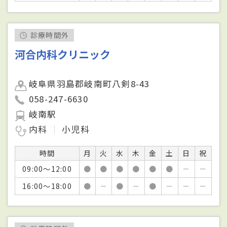
診療時間外
河合内科クリニック
岐阜県羽島郡岐南町八剣8-43
058-247-6630
岐南駅
内科
小児科
時間
月
火
水
木
金
土
日
祝
09:00～12:00
●
●
●
●
●
●
－
－
16:00～18:00
●
－
●
－
●
－
－
－