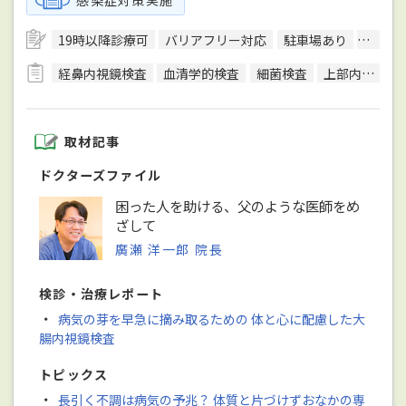
19時以降診療可
バリアフリー対応
駐車場あり
エレベ
経鼻内視鏡検査
血清学的検査
細菌検査
上部内視鏡検査
取材記事
ドクターズファイル
困った人を助ける、父のような医師をめ
ざして
廣瀬 洋一郎 院長
検診・治療レポート
・
病気の芽を早急に摘み取るための 体と心に配慮した大
腸内視鏡検査
トピックス
・
長引く不調は病気の予兆？ 体質と片づけずおなかの専