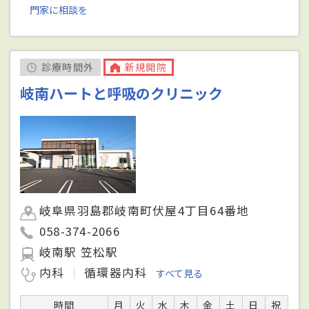
門家に相談を
診療時間外
新規開院
岐南ハートと呼吸のクリニック
岐阜県羽島郡岐南町伏屋4丁目64番地
058-374-2066
岐南駅 笠松駅
内科
循環器内科
すべて見る
時間
月
火
水
木
金
土
日
祝