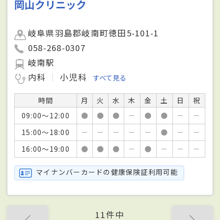
岡山クリニック
岐阜県羽島郡岐南町徳田5-101-1
058-268-0307
岐南駅
内科
小児科
すべて見る
時間
月
火
水
木
金
土
日
祝
09:00～12:00
●
●
●
－
●
●
－
－
15:00～18:00
－
－
－
－
－
●
－
－
16:00～19:00
●
●
●
－
●
－
－
－
マイナンバーカードの健康保険証利用可能
11件中