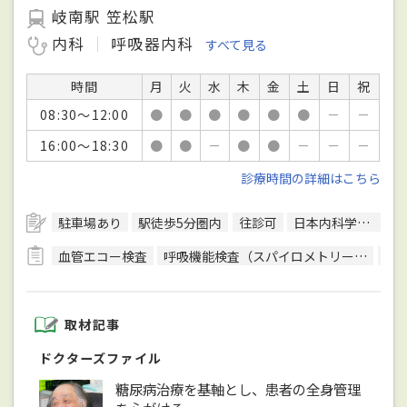
岐南駅 笠松駅
内科
呼吸器内科
すべて見る
時間
月
火
水
木
金
土
日
祝
08:30～12:00
●
●
●
●
●
●
－
－
16:00～18:30
●
●
－
●
●
－
－
－
診療時間の詳細はこちら
駐車場あり
駅徒歩5分圏内
往診可
日本内科学会総合内科専門医
血管エコー検査
呼吸機能検査（スパイロメトリー）
骨
取材記事
ドクターズファイル
糖尿病治療を基軸とし、患者の全身管理