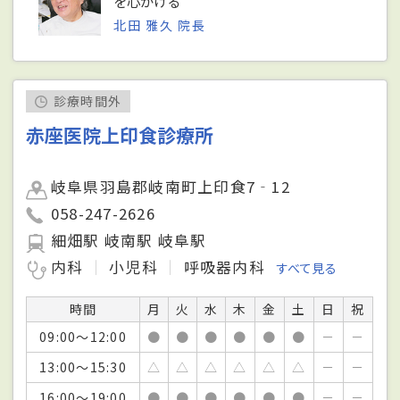
を心がける
北田 雅久 院長
診療時間外
赤座医院上印食診療所
岐阜県羽島郡岐南町上印食7‐12
058-247-2626
細畑駅 岐南駅 岐阜駅
内科
小児科
呼吸器内科
すべて見る
時間
月
火
水
木
金
土
日
祝
09:00～12:00
●
●
●
●
●
●
－
－
13:00～15:30
△
△
△
△
△
△
－
－
16:00～19:00
●
●
●
●
●
●
－
－