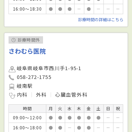
16:00～18:30
●
●
●
－
●
－
－
－
診療時間の詳細はこちら
診療時間外
さわむら医院
岐阜県岐阜市西川手1-95-1
058-272-1755
岐南駅
内科
外科
心臓血管外科
時間
月
火
水
木
金
土
日
祝
09:00～12:00
●
●
●
●
●
●
－
－
16:00～18:00
●
●
－
●
●
－
－
－