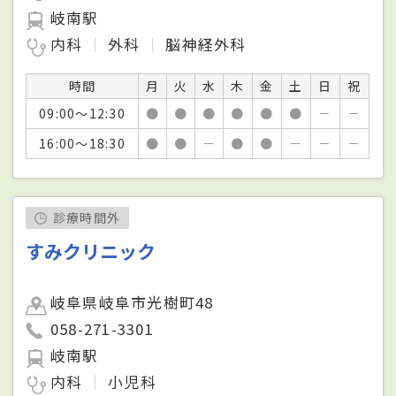
岐南駅
内科
外科
脳神経外科
時間
月
火
水
木
金
土
日
祝
09:00～12:30
●
●
●
●
●
●
－
－
16:00～18:30
●
●
－
●
●
－
－
－
診療時間外
すみクリニック
岐阜県岐阜市光樹町48
058-271-3301
岐南駅
内科
小児科