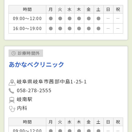
時間
月
火
水
木
金
土
日
祝
09:00～12:00
●
●
●
●
●
●
－
－
16:00～19:00
●
●
●
●
●
●
－
－
診療時間外
あかなべクリニック
岐阜県岐阜市茜部中島1-25-1
058-278-2555
岐南駅
内科
時間
月
火
水
木
金
土
日
祝
09:00～12:00
●
●
●
●
●
●
－
－