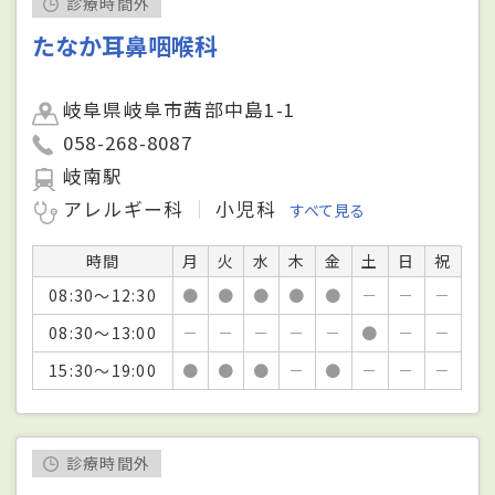
診療時間外
たなか耳鼻咽喉科
岐阜県岐阜市茜部中島1-1
058-268-8087
岐南駅
アレルギー科
小児科
すべて見る
時間
月
火
水
木
金
土
日
祝
08:30～12:30
●
●
●
●
●
－
－
－
08:30～13:00
－
－
－
－
－
●
－
－
15:30～19:00
●
●
●
－
●
－
－
－
診療時間外