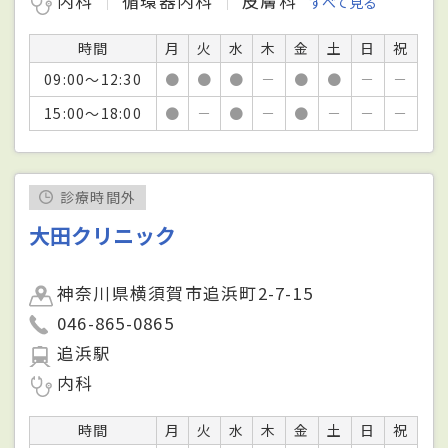
内科
循環器内科
皮膚科
すべて見る
時間
月
火
水
木
金
土
日
祝
09:00～12:30
●
●
●
－
●
●
－
－
15:00～18:00
●
－
●
－
●
－
－
－
診療時間外
大田クリニック
神奈川県横須賀市追浜町2-7-15
046-865-0865
追浜駅
内科
時間
月
火
水
木
金
土
日
祝