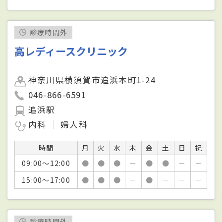
診療時間外
高レディースクリニック
神奈川県横須賀市追浜本町1-24
046-866-6591
追浜駅
内科
婦人科
時間
月
火
水
木
金
土
日
祝
09:00～12:00
●
●
●
－
●
●
－
－
15:00～17:00
●
●
●
－
●
－
－
－
診療時間外