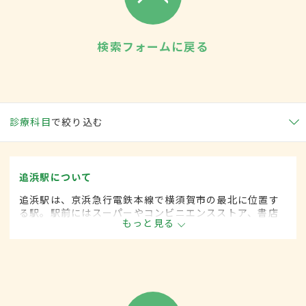
検索フォームに戻る
診療科目
で絞り込む
追浜駅について
追浜駅は、京浜急行電鉄本線で横須賀市の最北に位置す
る駅。駅前にはスーパーやコンビニエンスストア、書店
もっと見る
などが一通りそろっており、商店街も充実。多くの企業
の事業所や研究所も置かれている。鷹取山、夏島貝塚と
いった名所も近い。