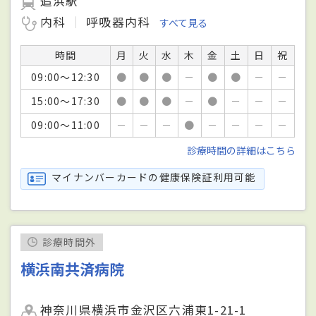
追浜駅
内科
呼吸器内科
すべて見る
時間
月
火
水
木
金
土
日
祝
09:00～12:30
●
●
●
－
●
●
－
－
15:00～17:30
●
●
●
－
●
－
－
－
09:00～11:00
－
－
－
●
－
－
－
－
診療時間の詳細はこちら
マイナンバーカードの健康保険証利用可能
診療時間外
横浜南共済病院
神奈川県横浜市金沢区六浦東1-21-1