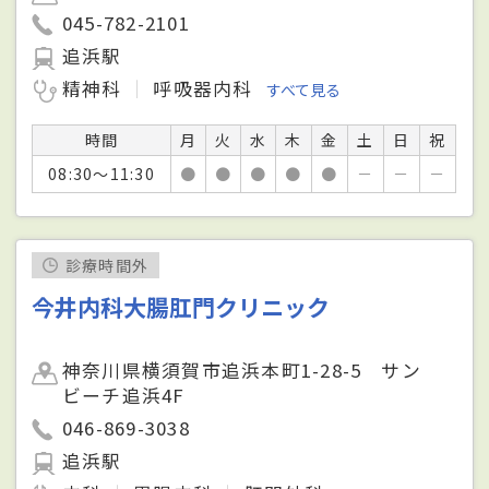
045-782-2101
追浜駅
精神科
呼吸器内科
すべて見る
時間
月
火
水
木
金
土
日
祝
08:30～11:30
●
●
●
●
●
－
－
－
診療時間外
今井内科大腸肛門クリニック
神奈川県横須賀市追浜本町1-28-5 サン
ビーチ追浜4F
046-869-3038
追浜駅