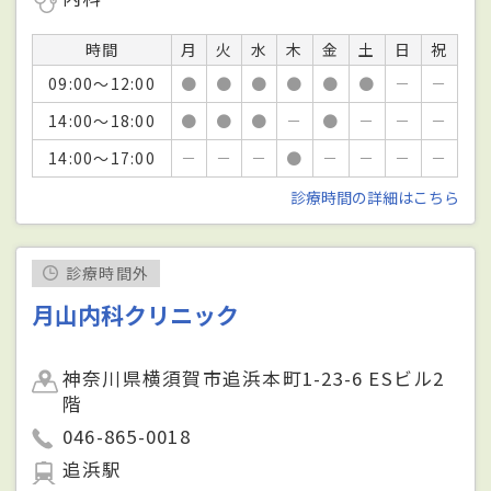
時間
月
火
水
木
金
土
日
祝
09:00～12:00
●
●
●
●
●
●
－
－
14:00～18:00
●
●
●
－
●
－
－
－
14:00～17:00
－
－
－
●
－
－
－
－
診療時間の詳細はこちら
診療時間外
月山内科クリニック
神奈川県横須賀市追浜本町1-23-6 ESビル2
階
046-865-0018
追浜駅