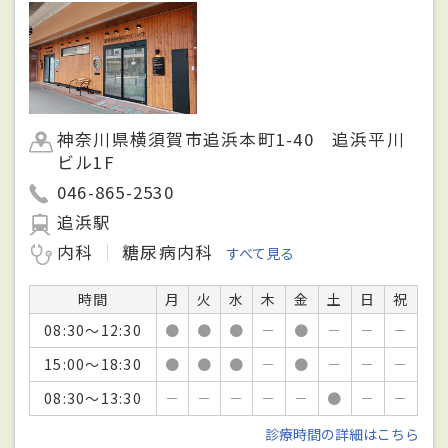
神奈川県横須賀市追浜本町1-40 追浜平川
ビル1F
046-865-2530
追浜駅
内科
糖尿病内科
すべて見る
時間
月
火
水
木
金
土
日
祝
08:30～12:30
●
●
●
－
●
－
－
－
15:00～18:30
●
●
●
－
●
－
－
－
08:30～13:30
－
－
－
－
－
●
－
－
診療時間の詳細はこちら