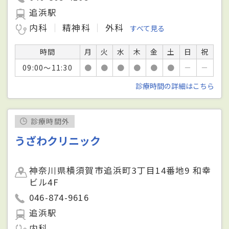
追浜駅
内科
精神科
外科
すべて見る
時間
月
火
水
木
金
土
日
祝
09:00～11:30
●
●
●
●
●
●
－
－
診療時間の詳細はこちら
診療時間外
うざわクリニック
神奈川県横須賀市追浜町3丁目14番地9 和幸
ビル4F
046-874-9616
追浜駅
内科