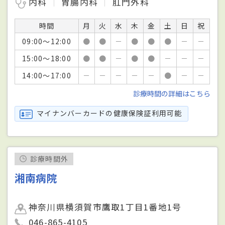
内科
胃腸内科
肛門外科
時間
月
火
水
木
金
土
日
祝
09:00～12:00
●
●
－
●
●
●
－
－
15:00～18:00
●
●
－
●
●
－
－
－
14:00～17:00
－
－
－
－
－
●
－
－
診療時間の詳細はこちら
マイナンバーカードの健康保険証利用可能
診療時間外
湘南病院
神奈川県横須賀市鷹取1丁目1番地1号
046-865-4105