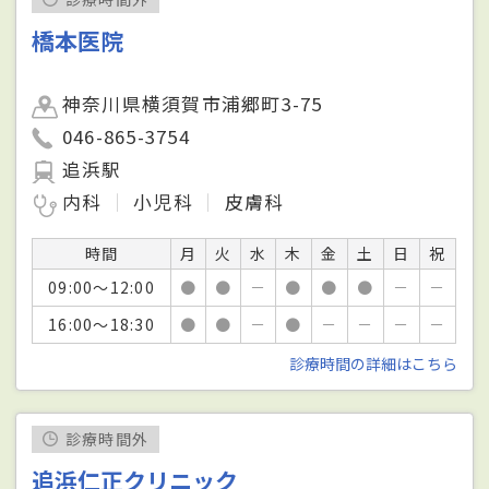
橋本医院
神奈川県横須賀市浦郷町3-75
046-865-3754
追浜駅
内科
小児科
皮膚科
時間
月
火
水
木
金
土
日
祝
09:00～12:00
●
●
－
●
●
●
－
－
16:00～18:30
●
●
－
●
－
－
－
－
診療時間の詳細はこちら
診療時間外
追浜仁正クリニック