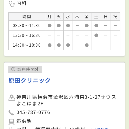
内科
時間
月
火
水
木
金
土
日
祝
08:30～11:30
●
●
●
－
●
●
－
－
13:30～16:30
－
－
－
－
－
●
－
－
14:30～18:30
●
●
●
－
●
－
－
－
診療時間外
原田クリニック
神奈川県横浜市金沢区六浦東3-1-27サウス
よこはま2F
045-787-0776
追浜駅