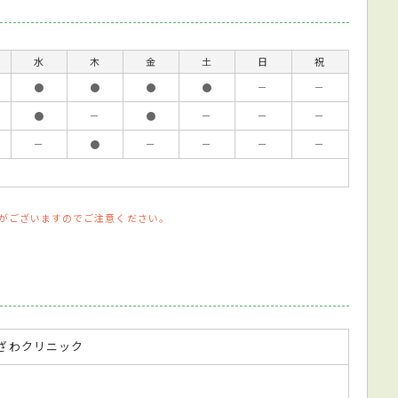
水
木
金
土
日
祝
●
●
●
●
－
－
●
－
●
－
－
－
－
●
－
－
－
－
がございますのでご注意ください。
ざわクリニック