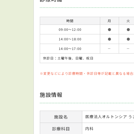
時間
月
火
09:00～12:00
●
●
14:00～18:00
●
●
14:00～17:00
－
－
休診日：土曜午後、日曜、祝日
※変更などにより診療時間・休診日等が記載と異なる場合
施設情報
施設名
医療法人オルトンシア う
診療科目
内科