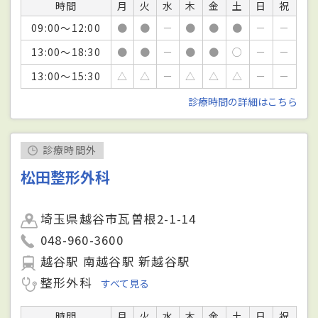
時間
月
火
水
木
金
土
日
祝
09:00～12:00
●
●
－
●
●
●
－
－
13:00～18:30
●
●
－
●
●
○
－
－
13:00～15:30
△
△
－
△
△
△
－
－
診療時間の詳細はこちら
診療時間外
松田整形外科
埼玉県越谷市瓦曽根2-1-14
048-960-3600
越谷駅 南越谷駅 新越谷駅
整形外科
すべて見る
時間
月
火
水
木
金
土
日
祝