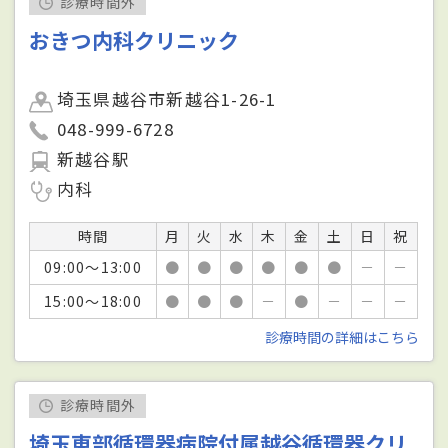
診療時間外
おきつ内科クリニック
埼玉県越谷市新越谷1-26-1
048-999-6728
新越谷駅
内科
時間
月
火
水
木
金
土
日
祝
09:00～13:00
●
●
●
●
●
●
－
－
15:00～18:00
●
●
●
－
●
－
－
－
診療時間の詳細はこちら
診療時間外
埼玉東部循環器病院付属越谷循環器クリ