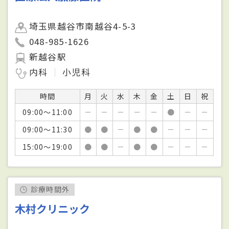
埼玉県越谷市南越谷4-5-3
048-985-1626
新越谷駅
内科
小児科
時間
月
火
水
木
金
土
日
祝
09:00～11:00
－
－
－
－
－
●
－
－
09:00～11:30
●
●
－
●
●
－
－
－
15:00～19:00
●
●
－
●
●
－
－
－
診療時間外
木村クリニック