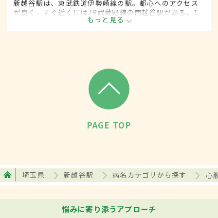
新越谷駅は、東武鉄道伊勢崎線の駅。都心へのアクセス
が良く、すぐ近くにはJR武蔵野線の南越谷駅がある。1
もっと見る
日の平均乗降客は15万人近く、東武鉄道伊勢崎線の中で
は第2位。駅周辺には飲食店が多く見られ、近くに大学病
院もある。
PAGE TOP
埼玉県
新越谷駅
病名カテゴリから探す
心
悩みに寄り添うアプローチ