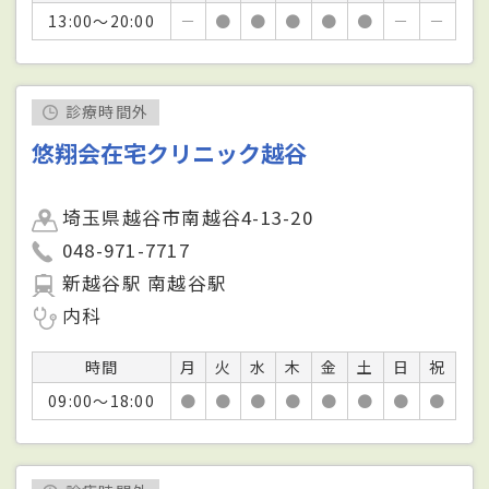
13:00～20:00
－
●
●
●
●
●
－
－
診療時間外
悠翔会在宅クリニック越谷
埼玉県越谷市南越谷4-13-20
048-971-7717
新越谷駅 南越谷駅
内科
時間
月
火
水
木
金
土
日
祝
09:00～18:00
●
●
●
●
●
●
●
●