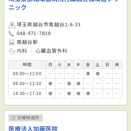
ニック
埼玉県越谷市南越谷2-6-33
048-971-7830
南越谷駅
内科
心臓血管外科
時間
月
火
水
木
金
土
日
祝
09:00～12:00
－
－
－
－
●
●
－
－
09:00～12:30
●
－
●
●
－
－
－
－
14:30～17:30
●
－
●
●
●
－
－
－
診療時間外
医療法人加藤医院