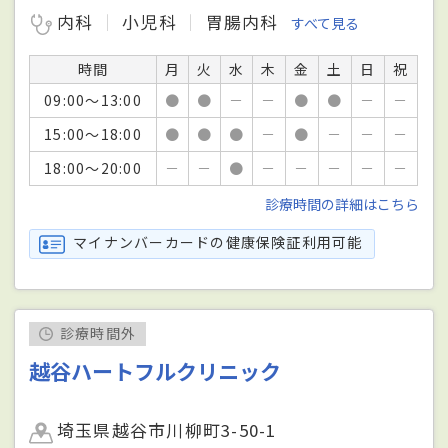
内科
小児科
胃腸内科
すべて見る
時間
月
火
水
木
金
土
日
祝
09:00～13:00
●
●
－
－
●
●
－
－
15:00～18:00
●
●
●
－
●
－
－
－
18:00～20:00
－
－
●
－
－
－
－
－
診療時間の詳細はこちら
マイナンバーカードの健康保険証利用可能
診療時間外
越谷ハートフルクリニック
埼玉県越谷市川柳町3-50-1