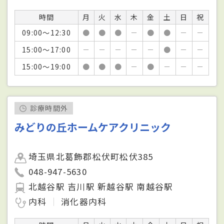
時間
月
火
水
木
金
土
日
祝
09:00～12:30
●
●
●
－
●
●
－
－
15:00～17:00
－
－
－
－
－
●
－
－
15:00～19:00
●
●
●
－
●
－
－
－
診療時間外
みどりの丘ホームケアクリニック
埼玉県北葛飾郡松伏町松伏385
048-947-5630
北越谷駅 吉川駅 新越谷駅 南越谷駅
内科
消化器内科