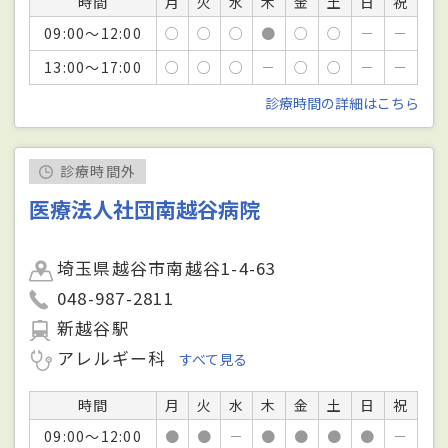
時間
月
火
水
木
金
土
日
祝
09:00～12:00
○
○
○
●
○
○
－
－
13:00～17:00
○
○
○
－
○
○
－
－
診療時間の詳細はこちら
診療時間外
医療法人社団南越谷病院
埼玉県越谷市南越谷1-4-63
048-987-2811
新越谷駅
アレルギー科
すべて見る
時間
月
火
水
木
金
土
日
祝
09:00～12:00
●
●
－
●
●
●
●
－