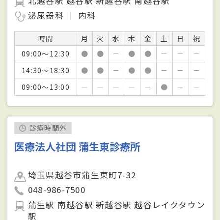
北越谷駅 越谷駅 新越谷駅 南越谷駅
泌尿器科
内科
時間
月
火
水
木
金
土
日
祝
09:00～12:30
●
●
－
●
●
－
－
－
14:30～18:30
●
●
－
●
●
－
－
－
09:00～13:00
－
－
－
－
－
●
－
－
診療時間外
医療法人社団 蒲生東診療所
埼玉県越谷市蒲生東町7-32
048-986-7500
蒲生駅 南越谷駅 新越谷駅 越谷レイクタウン
駅