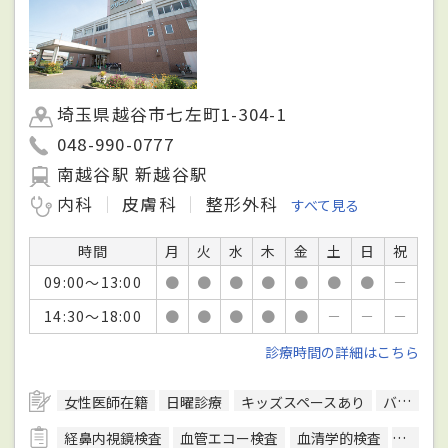
埼玉県越谷市七左町1-304-1
048-990-0777
南越谷駅 新越谷駅
内科
皮膚科
整形外科
すべて見る
時間
月
火
水
木
金
土
日
祝
09:00～13:00
●
●
●
●
●
●
●
－
14:30～18:00
●
●
●
●
●
－
－
－
診療時間の詳細はこちら
女性医師在籍
日曜診療
キッズスペースあり
バリアフリー対応
経鼻内視鏡検査
血管エコー検査
血清学的検査
呼吸機