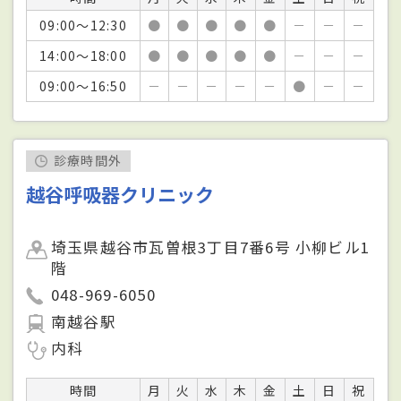
09:00～12:30
●
●
●
●
●
－
－
－
14:00～18:00
●
●
●
●
●
－
－
－
09:00～16:50
－
－
－
－
－
●
－
－
診療時間外
越谷呼吸器クリニック
埼玉県越谷市瓦曽根3丁目7番6号 小柳ビル1
階
048-969-6050
南越谷駅
内科
時間
月
火
水
木
金
土
日
祝