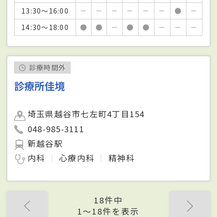
13:30～16:00
－
－
－
－
－
－
●
－
14:30～18:00
●
●
－
●
●
－
－
－
診療時間外
診療所佳境
埼玉県越谷市七左町4丁目154
048-985-3111
新越谷駅
内科
心療内科
精神科
18件中
1〜18件を表示