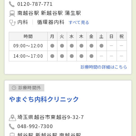
0120-787-771
南越谷駅 新越谷駅 蒲生駅
内科
循環器内科
すべて見る
時間
月
火
水
木
金
土
日
祝
09:00～12:00
●
●
●
●
●
●
－
－
14:00～17:00
●
●
●
●
●
－
－
－
診療時間の詳細はこちら
診療時間外
やまぐち内科クリニック
埼玉県越谷市東越谷9-32-7
048-992-7300
越谷駅 新越谷駅 南越谷駅