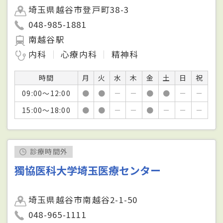
埼玉県越谷市登戸町38-3
048-985-1881
南越谷駅
内科
心療内科
精神科
時間
月
火
水
木
金
土
日
祝
09:00～12:00
●
●
－
－
●
●
－
－
15:00～18:00
●
●
－
－
●
－
－
－
診療時間外
獨協医科大学埼玉医療センター
埼玉県越谷市南越谷2-1-50
048-965-1111