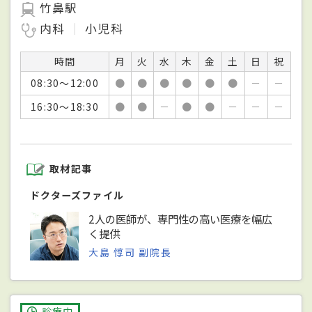
竹鼻駅
内科
小児科
時間
月
火
水
木
金
土
日
祝
08:30～12:00
●
●
●
●
●
●
－
－
16:30～18:30
●
●
－
●
●
－
－
－
取材記事
ドクターズファイル
2人の医師が、専門性の高い医療を幅広
く提供
大島 惇司 副院長
診療中