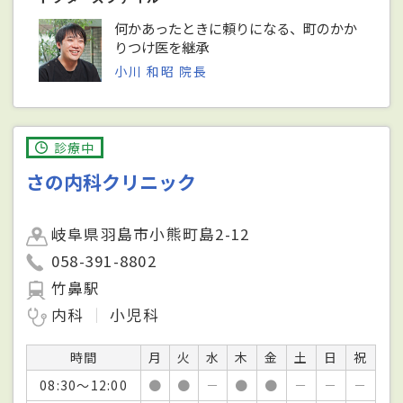
何かあったときに頼りになる、町のかか
りつけ医を継承
小川 和昭 院長
診療中
さの内科クリニック
岐阜県羽島市小熊町島2-12
058-391-8802
竹鼻駅
内科
小児科
時間
月
火
水
木
金
土
日
祝
08:30～12:00
●
●
－
●
●
－
－
－