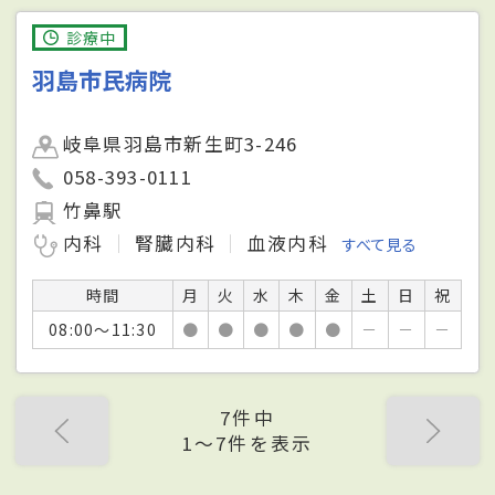
診療中
羽島市民病院
岐阜県羽島市新生町3-246
058-393-0111
竹鼻駅
内科
腎臓内科
血液内科
すべて見る
時間
月
火
水
木
金
土
日
祝
08:00～11:30
●
●
●
●
●
－
－
－
7件中
1〜7件を表示