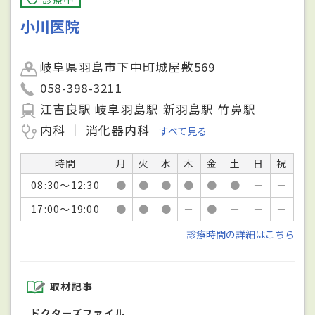
小川医院
岐阜県羽島市下中町城屋敷569
058-398-3211
江吉良駅 岐阜羽島駅 新羽島駅 竹鼻駅
内科
消化器内科
すべて見る
時間
月
火
水
木
金
土
日
祝
08:30～12:30
●
●
●
●
●
●
－
－
17:00～19:00
●
●
●
－
●
－
－
－
診療時間の詳細はこちら
取材記事
ドクターズファイル