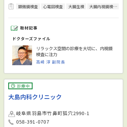
顕微鏡検査
心電図検査
大腸生検
大腸内視鏡検査
超
取材記事
ドクターズファイル
リラックス空間の診療を大切に、内視鏡
検査に注力
高崎 淳 副院長
診療中
大島内科クリニック
岐阜県羽島市竹鼻町狐穴2990-1
058-391-0707