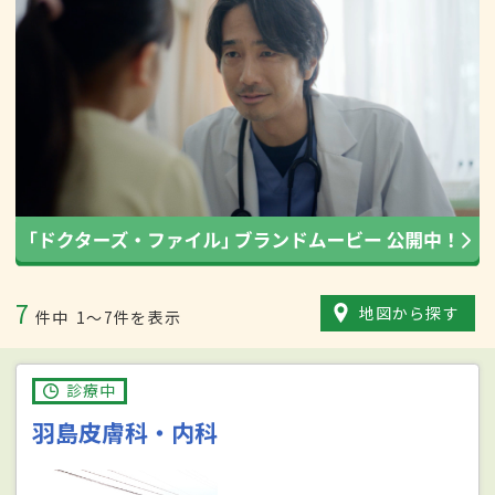
7
地図から探す
件中
1〜7件を表示
診療中
羽島皮膚科・内科