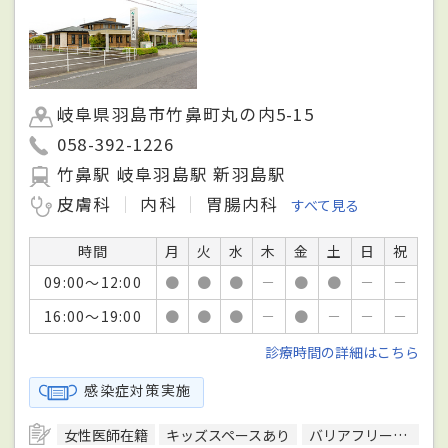
岐阜県羽島市竹鼻町丸の内5-15
058-392-1226
竹鼻駅 岐阜羽島駅 新羽島駅
皮膚科
内科
胃腸内科
すべて見る
時間
月
火
水
木
金
土
日
祝
09:00～12:00
●
●
●
－
●
●
－
－
16:00～19:00
●
●
●
－
●
－
－
－
診療時間の詳細はこちら
感染症対策実施
女性医師在籍
キッズスペースあり
バリアフリー対応