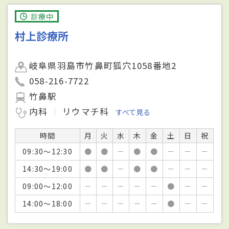
診療中
村上診療所
岐阜県羽島市竹鼻町狐穴1058番地2
058-216-7722
竹鼻駅
内科
リウマチ科
すべて見る
時間
月
火
水
木
金
土
日
祝
09:30～12:30
●
●
－
●
●
－
－
－
14:30～19:00
●
●
－
●
●
－
－
－
09:00～12:00
－
－
－
－
－
●
－
－
14:00～18:00
－
－
－
－
－
●
－
－