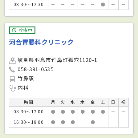
08:30～12:30
－
－
－
－
－
●
－
－
診療中
河合胃腸科クリニック
岐阜県羽島市竹鼻町狐穴1120-1
058-391-0535
竹鼻駅
内科
時間
月
火
水
木
金
土
日
祝
08:30～12:00
●
●
●
●
●
●
－
－
16:30～19:00
●
●
●
－
●
－
－
－