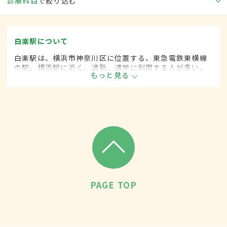
診療科目
で絞り込む
白楽駅について
白楽駅は、横浜市神奈川区に位置する、東急電鉄東横線
の駅。横浜駅に近く、通勤、通学に利用する人が多い。
もっと見る
周辺には大学のキャンパスや高等学校などの教育機関、
約170のさまざま商店が立ち並ぶ商店街もある。
PAGE TOP