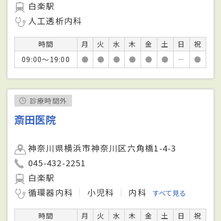
白楽駅
人工透析内科
時間
月
火
水
木
金
土
日
祝
09:00～19:00
●
●
●
●
●
●
－
●
診療時間外
斎田医院
神奈川県横浜市神奈川区六角橋1-4-3
045-432-2251
白楽駅
循環器内科
小児科
内科
すべて見る
時間
月
火
水
木
金
土
日
祝