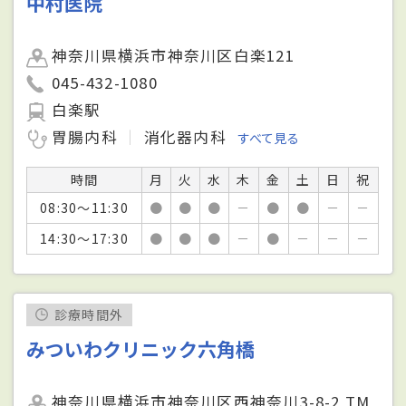
中村医院
神奈川県横浜市神奈川区白楽121
045-432-1080
白楽駅
胃腸内科
消化器内科
すべて見る
時間
月
火
水
木
金
土
日
祝
08:30～11:30
●
●
●
－
●
●
－
－
14:30～17:30
●
●
●
－
●
－
－
－
診療時間外
みついわクリニック六角橋
神奈川県横浜市神奈川区西神奈川3-8-2 TM