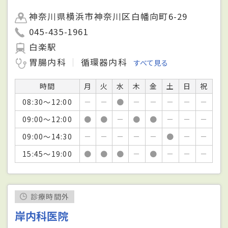
神奈川県横浜市神奈川区白幡向町6-29
045-435-1961
白楽駅
胃腸内科
循環器内科
すべて見る
時間
月
火
水
木
金
土
日
祝
08:30～12:00
－
－
●
－
－
－
－
－
09:00～12:00
●
●
－
●
●
－
－
－
09:00～14:30
－
－
－
－
－
●
－
－
15:45～19:00
●
●
●
－
●
－
－
－
診療時間外
岸内科医院