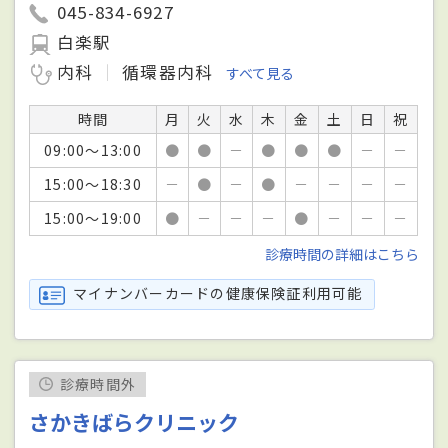
045-834-6927
白楽駅
内科
循環器内科
すべて見る
時間
月
火
水
木
金
土
日
祝
09:00～13:00
●
●
－
●
●
●
－
－
15:00～18:30
－
●
－
●
－
－
－
－
15:00～19:00
●
－
－
－
●
－
－
－
診療時間の詳細はこちら
マイナンバーカードの健康保険証利用可能
診療時間外
さかきばらクリニック