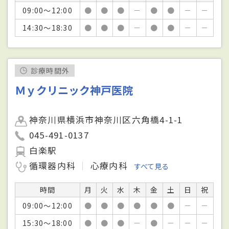
09:00～12:00
●
●
●
－
●
●
－
－
14:30～18:30
●
●
●
－
●
●
－
－
診療時間外
Ｍｙクリニック神戸医院
神奈川県横浜市神奈川区六角橋4-1-1
045-491-0137
白楽駅
循環器内科
心療内科
すべて見る
時間
月
火
水
木
金
土
日
祝
09:00～12:00
●
●
●
●
●
●
－
－
15:30～18:00
●
●
●
－
●
－
－
－