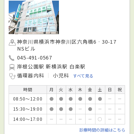
神奈川県横浜市神奈川区六角橋6‐30-17
NSビル
045-491-0567
岸根公園駅 新横浜駅 白楽駅
循環器内科
小児科
すべて見る
時間
月
火
水
木
金
土
日
祝
08:50～12:00
●
●
●
●
●
●
－
－
15:30～19:00
●
●
●
－
●
－
－
－
14:00～17:00
－
－
－
－
－
○
－
－
診療時間の詳細はこちら