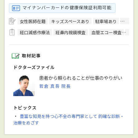
マイナンバーカードの健康保険証利用可能
女性医師在籍
キッズスペースあり
駐車場あり
駅徒歩
経口減感作療法
経鼻内視鏡検査
血管エコー検査
血清
取材記事
ドクターズファイル
患者から頼られることが仕事のやりがい
若倉 真吾 院長
トピックス
・
豊富な知見を持つ心不全の専門家として 的確な診断・
治療をめざす