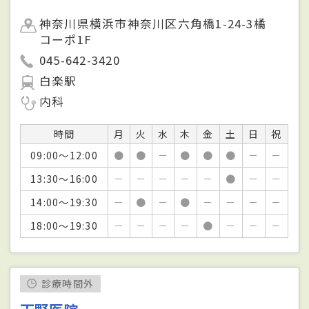
神奈川県横浜市神奈川区六角橋1-24-3橘
コーポ1F
045-642-3420
白楽駅
内科
時間
月
火
水
木
金
土
日
祝
09:00～12:00
●
●
－
●
●
●
－
－
13:30～16:00
－
－
－
－
－
●
－
－
14:00～19:30
－
●
－
●
－
－
－
－
18:00～19:30
－
－
－
－
●
－
－
－
診療時間外