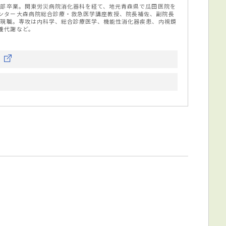
医学部卒業。関東労災病院消化器科を経て、地元青森県で瓜田医院を
ンター大森病院総合診療・救急医学講座教授、院長補佐、副院長
より現職。専攻は内科学、総合診療医学、機能性消化器疾患、内視鏡
養代謝など。
ら