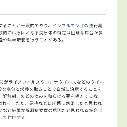
することが一般的であり、
インフルエンザ
の流行期
般的には原因となる病原体の特定は困難な場合が多
査や咽頭培養を行うことがある。
0％がライノウイルスやコロナウイルスなどのウイル
分な水分と栄養を取ることで自然に治癒することを
、解熱剤、のどの痛みを和らげる薬を処方するな
われる。ただ、扁桃などに細菌に感染したと思われ
マなど細菌が風邪症候群の原因だと思われる場合に
して対応する。