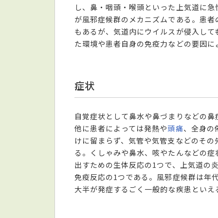
し、鼻・咽頭・喉頭といった上気道に急
が風邪症候群のメカニズムである。患者
もあるが、気道内にウイルスが侵入して
た環境や患者自身の免疫力などの要因に
症状
自覚症状として鼻水や鼻づまりなどの鼻
他に患者によっては発熱や
頭痛
、全身の
けに留まらず、気管や気管支などのその
る。くしゃみや鼻水、咳やたんなどの症
出すための生体反応の1つで、上気道の
免疫反応の1つである。風邪症候群は年
大半が発症するごく一般的な疾患といえ