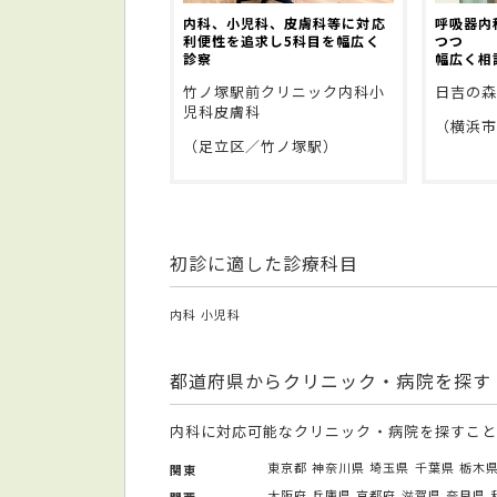
内科、小児科、皮膚科等に対応
呼吸器内
利便性を追求し5科目を幅広く
つつ
診察
幅広く相
竹ノ塚駅前クリニック内科小
日吉の森
児科皮膚科
（横浜
（足立区／竹ノ塚駅）
初診に適した診療科目
内科
小児科
都道府県からクリニック・病院を探す
内科に対応可能なクリニック・病院を探すこと
東京都
神奈川県
埼玉県
千葉県
栃木
関東
大阪府
兵庫県
京都府
滋賀県
奈良県