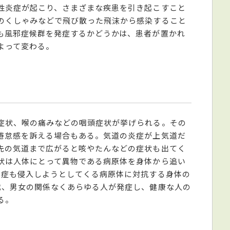
性炎症が起こり、さまざまな疾患を引き起こすこと
のくしゃみなどで飛び散った飛沫から感染すること
も風邪症候群を発症するかどうかは、患者が置かれ
よって変わる。
症状、喉の痛みなどの咽頭症状が挙げられる。その
倦怠感を訴える場合もある。気道の炎症が上気道だ
先の気道まで広がると咳やたんなどの症状も出てく
状は人体にとって異物である病原体を身体から追い
炎症も侵入しようとしてくる病原体に対抗する身体の
代、男女の関係なくあらゆる人が発症し、健康な人の
る。