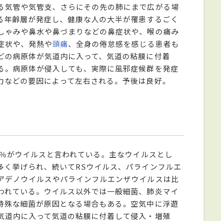
る気管や気管支、さらにその先の肺にまで広がる場
る年齢層が発症し、健康な人の大半が罹患するごく
しゃみや鼻水や鼻づまりなどの鼻症状や、喉の痛み
症状や、発熱や
頭痛
、全身の倦怠感を感じる患者も
どの病原体が気道内に入って、気道の粘膜に付着
る。病原体が侵入しても、実際に風邪症候群を発症
力などの要因によって左右される。予後は良好。
0％がウイルスと言われている。主なウイルスとし
多く挙げられ、続いてRSウイルス、パラインフルエ
アデノウイルスやパラインフルエンザウイルスは比
われている。ウイルス以外では一般細菌、肺炎マイ
特殊な細菌が原因となる場合もある。空気中に浮遊
気道内に入って気道の粘膜に付着して侵入・増殖