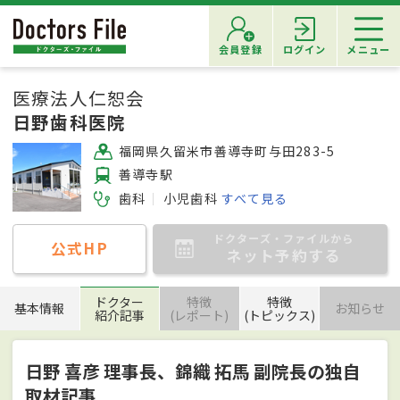
会員登録
ログイン
メニュー
医療法人仁恕会
日野歯科医院
福岡県久留米市善導寺町与田283-5
善導寺駅
歯科
小児歯科
すべて見る
ドクターズ・ファイルから
公式HP
ネット予約する
ドクター
特徴
特徴
基本情報
お知らせ
紹介記事
(レポート)
(トピックス)
日野 喜彦 理事長、錦織 拓馬 副院長の独自
取材記事