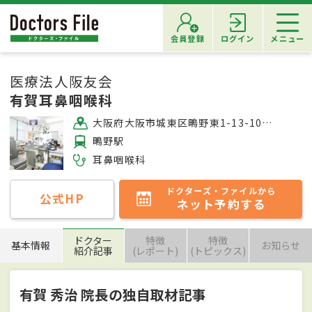
会員登録
ログイン
メニュー
医療法人阪友会
有賀耳鼻咽喉科
大阪府大阪市城東区鴫野東1-13-10 小竹クリニックビル5F
鴫野駅
耳鼻咽喉科
ドクターズ・ファイルから
公式HP
ネット予約する
ドクター
特徴
特徴
基本情報
お知らせ
紹介記事
(レポート)
(トピックス)
有賀 秀治 院長の独自取材記事