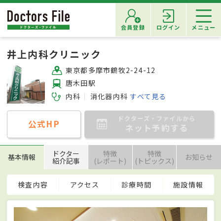
会員登録
ログイン
メニュー
井上内科クリニック
東京都多摩市鶴牧2-24-12
唐木田駅
内科
消化器内科
すべて見る
ドクターズ・ファイルから
公式HP
ネット予約する
ドクター
特徴
特徴
基本情報
お知らせ
紹介記事
(レポート)
(トピックス)
検査内容
アクセス
診療時間
施設情報