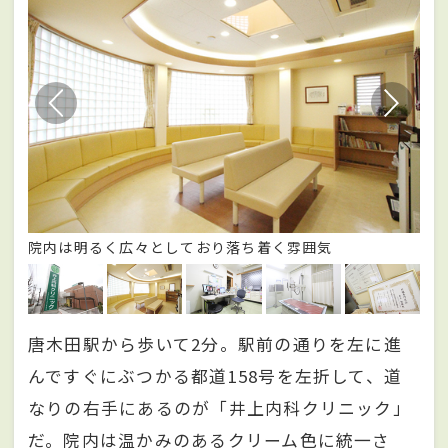
院内は明るく広々としており落ち着く雰囲気
患
唐木田駅から歩いて2分。駅前の通りを左に進
んですぐにぶつかる都道158号を左折して、道
なりの右手にあるのが「井上内科クリニック」
だ。院内は温かみのあるクリーム色に統一さ