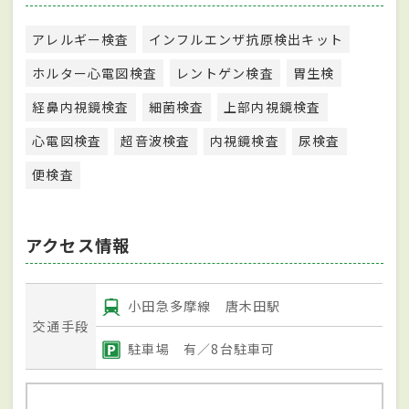
アレルギー検査
インフルエンザ抗原検出キット
ホルター心電図検査
レントゲン検査
胃生検
経鼻内視鏡検査
細菌検査
上部内視鏡検査
心電図検査
超音波検査
内視鏡検査
尿検査
便検査
アクセス情報
小田急多摩線 唐木田駅
交通手段
駐車場 有／8台駐車可