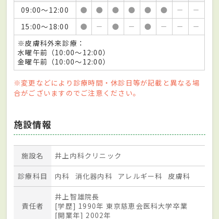
09:00～12:00
●
●
●
●
●
●
－
－
15:00～18:00
●
－
●
－
●
－
－
－
※皮膚科外来診療：
水曜午前（10:00～12:00）
金曜午前（10:00～12:00）
※変更などにより診療時間・休診日等が記載と異なる場
合がございますのでご注意ください。
施設情報
施設名
井上内科クリニック
診療科目
内科
消化器内科
アレルギー科
皮膚科
井上智雄院長
責任者
[学歴] 1990年 東京慈恵会医科大学卒業
[開業年] 2002年