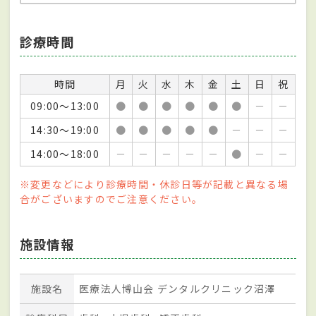
診療時間
時間
月
火
水
木
金
土
日
祝
09:00～13:00
●
●
●
●
●
●
－
－
14:30～19:00
●
●
●
●
●
－
－
－
14:00～18:00
－
－
－
－
－
●
－
－
※変更などにより診療時間・休診日等が記載と異なる場
合がございますのでご注意ください。
施設情報
施設名
医療法人博山会 デンタルクリニック沼澤