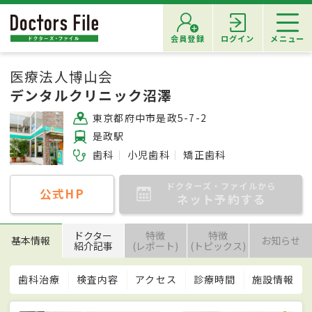
会員登録
ログイン
メニュー
医療法人博山会
デンタルクリニック沼澤
東京都府中市是政5-7-2
是政駅
歯科
小児歯科
矯正歯科
ドクターズ・ファイルから
公式HP
ネット予約する
ドクター
特徴
特徴
基本情報
お知らせ
紹介記事
(レポート)
(トピックス)
歯科治療
検査内容
アクセス
診療時間
施設情報